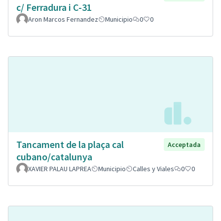
c/ Ferradura i C-31
Aron Marcos Fernandez
Municipio
0
0
Tancament de la plaça cal
Acceptada
cubano/catalunya
XAVIER PALAU LAPREA
Municipio
Calles y Viales
0
0