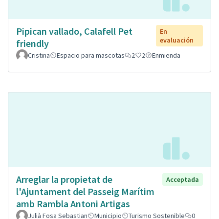
Pipican vallado, Calafell Pet
En
evaluación
friendly
Cristina
Espacio para mascotas
2
2
Enmienda
Arreglar la propietat de
Acceptada
l'Ajuntament del Passeig Marítim
amb Rambla Antoni Artigas
Julià Fosa Sebastian
Municipio
Turismo Sostenible
0