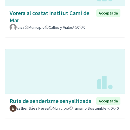
Vorera al costat institut Camí de
Acceptada
Mar
luisa
Municipio
Calles y Viales
0
0
Ruta de senderisme senyalitzada
Acceptada
Esther Sáez Perea
Municipio
Turismo Sostenible
0
0