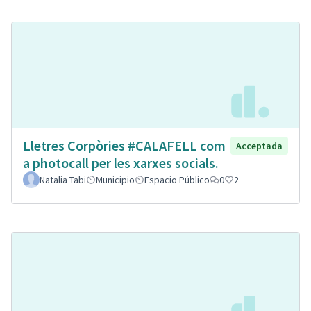
Lletres Corpòries #CALAFELL com
Acceptada
a photocall per les xarxes socials.
Natalia Tabi
Municipio
Espacio Público
0
2