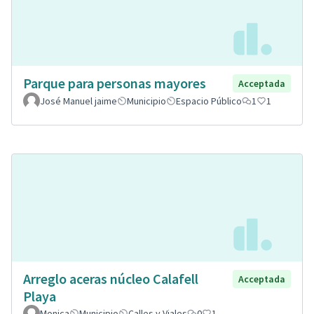
Parque para personas mayores
Acceptada
José Manuel jaime
Municipio
Espacio Público
1
1
Arreglo aceras núcleo Calafell
Acceptada
Playa
Monica
Municipio
Calles y Viales
0
1