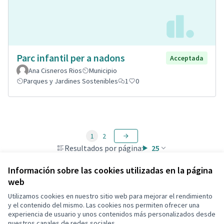
Parc infantil per a nadons
Acceptada
Ana Cisneros Rios
Municipio
Parques y Jardines Sostenibles
1
0
1
2
Resultados por página:
25
Información sobre las cookies utilizadas en la página
web
Utilizamos cookies en nuestro sitio web para mejorar el rendimiento
Términos y condiciones de uso
y el contenido del mismo. Las cookies nos permiten ofrecer una
Configuración de cookies
experiencia de usuario y unos contenidos más personalizados desde
Decidim Calafell en X
Decidim Calafell en Facebook
Decidim Calafell en YouTube
Decidim Calafell en GitHub
nuestros canales de redes sociales.