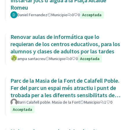
Instal·lar jocs d'aigua a la Plaça Alcalde
Romeu
Daniel Fernandez
Municipio
0
0
Acceptada
Renovar aulas de informática que lo
requieran de los centros educativos, para los
alumnos y clases de adultos por las tardes
ampa santacreu
Municipio
0
0
Acceptada
Parc de la Masia de la Font de Calafell Poble.
Fer del parc un espai més atractiu i punt de
trobada per a les diferents sensibilitats del
barri.
Barri Calafell poble. Masia de la Font
Municipio
1
0
Acceptada