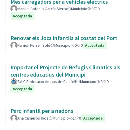
Mes carregadors per a vehicles elèctrics
Manuel Antonio García Sierra
Municipio
0
0
Acceptada
Renovar els Jocs infantils al costat del Port
Ramon Ferré i Solé
Municipio
0
0
Acceptada
Importar el Projecte de Refugis Climatics als
centres educatius del Municipi
F.A.C Federació Ampas de Calafell
Municipio
0
0
Acceptada
Parc infantil per a nadons
Ana Cisneros Rios
Municipio
1
0
Acceptada