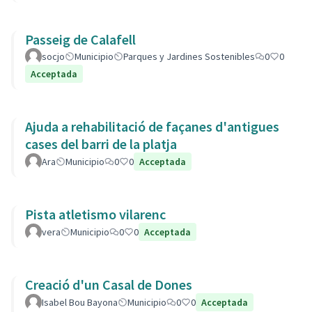
Passeig de Calafell
socjo
Municipio
Parques y Jardines Sostenibles
0
0
Acceptada
Ajuda a rehabilitació de façanes d'antigues
cases del barri de la platja
Ara
Municipio
0
0
Acceptada
Pista atletismo vilarenc
vera
Municipio
0
0
Acceptada
Creació d'un Casal de Dones
Isabel Bou Bayona
Municipio
0
0
Acceptada