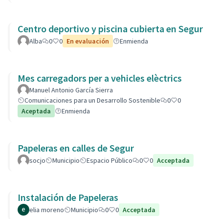
Centro deportivo y piscina cubierta en Segur
Alba
0
0
En evaluación
Enmienda
Mes carregadors per a vehicles elèctrics
Manuel Antonio García Sierra
Comunicaciones para un Desarrollo Sostenible
0
0
Aceptada
Enmienda
Papeleras en calles de Segur
socjo
Municipio
Espacio Público
0
0
Acceptada
Instalación de Papeleras
elia moreno
Municipio
0
0
Acceptada