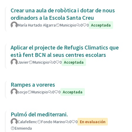
Crear una aula de robòtica i dotar de nous
ordinadors a la Escola Santa Creu
María Hurtado Algarra
Municipio
0
0
Acceptada
Aplicar el projecte de Refugis Climatics que
està fent BCN al seus centres escolars
Javier
Municipio
0
0
Acceptada
Rampes a voreres
socjo
Municipio
0
0
Acceptada
Pulmó del mediterrani.
Calafellenc
Fondo Marino
0
0
En evaluación
Enmienda