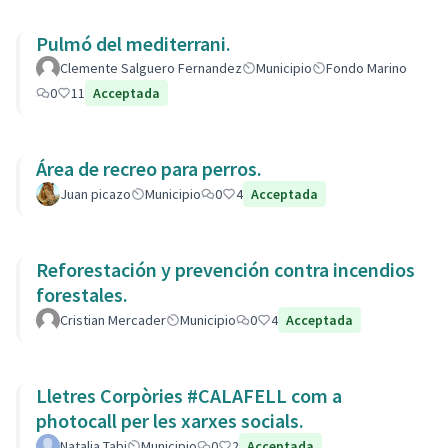
Pulmó del mediterrani.
Clemente Salguero Fernandez
Municipio
Fondo Marino
0
11
Acceptada
Área de recreo para perros.
Juan picazo
Municipio
0
4
Acceptada
Reforestación y prevención contra incendios
forestales.
Cristian Mercader
Municipio
0
4
Acceptada
Lletres Corpòries #CALAFELL com a
photocall per les xarxes socials.
Natalia Tabi
Municipio
0
2
Acceptada