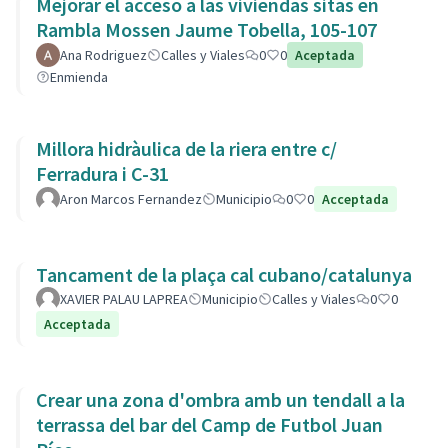
Mejorar el acceso a las viviendas sitas en
Rambla Mossen Jaume Tobella, 105-107
Ana Rodriguez
Calles y Viales
0
0
Aceptada
Enmienda
Millora hidràulica de la riera entre c/
Ferradura i C-31
Aron Marcos Fernandez
Municipio
0
0
Acceptada
Tancament de la plaça cal cubano/catalunya
XAVIER PALAU LAPREA
Municipio
Calles y Viales
0
0
Acceptada
Crear una zona d'ombra amb un tendall a la
terrassa del bar del Camp de Futbol Juan