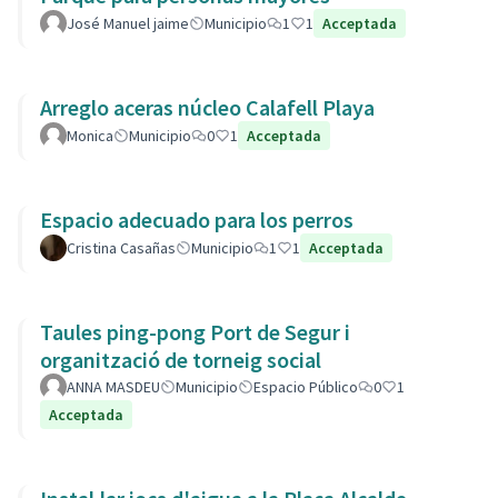
José Manuel jaime
Municipio
1
1
Acceptada
Arreglo aceras núcleo Calafell Playa
Monica
Municipio
0
1
Acceptada
Espacio adecuado para los perros
Cristina Casañas
Municipio
1
1
Acceptada
Taules ping-pong Port de Segur i
organització de torneig social
ANNA MASDEU
Municipio
Espacio Público
0
1
Acceptada