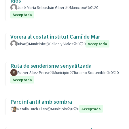
Ríos
José María Sebastián Gibert
Municipio
0
0
Acceptada
Vorera al costat institut Camí de Mar
luisa
Municipio
Calles y Viales
0
0
Acceptada
Ruta de senderisme senyalitzada
Esther Sáez Perea
Municipio
Turismo Sostenible
0
0
Acceptada
Parc infantil amb sombra
Natalia Duch Elies
Municipio
0
0
Acceptada