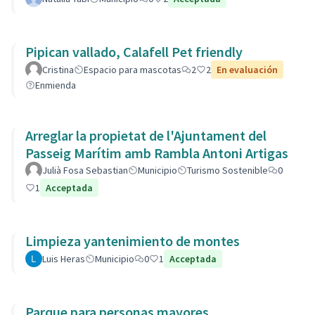
Pipican vallado, Calafell Pet friendly
Cristina
Espacio para mascotas
2
2
En evaluación
Enmienda
Arreglar la propietat de l'Ajuntament del
Passeig Marítim amb Rambla Antoni Artigas
Julià Fosa Sebastian
Municipio
Turismo Sostenible
0
1
Acceptada
Limpieza yantenimiento de montes
Luis Heras
Municipio
0
1
Acceptada
Parque para personas mayores