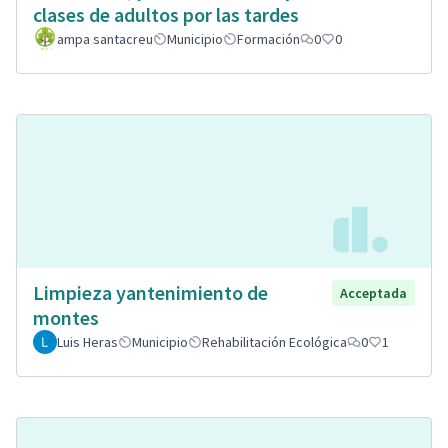
clases de adultos por las tardes
ampa santacreu
Municipio
Formación
0
0
Limpieza yantenimiento de
Acceptada
montes
Luis Heras
Municipio
Rehabilitación Ecológica
0
1