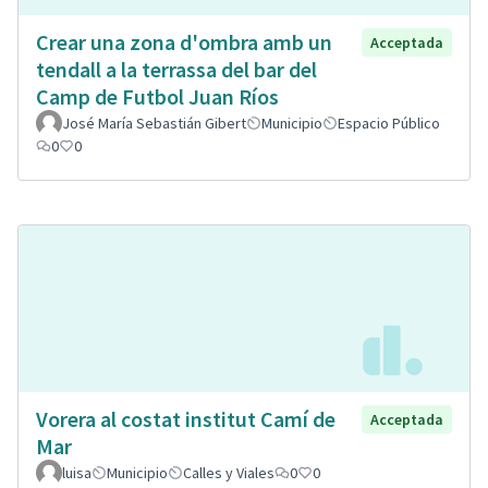
Crear una zona d'ombra amb un
Acceptada
tendall a la terrassa del bar del
Camp de Futbol Juan Ríos
José María Sebastián Gibert
Municipio
Espacio Público
0
0
Vorera al costat institut Camí de
Acceptada
Mar
luisa
Municipio
Calles y Viales
0
0