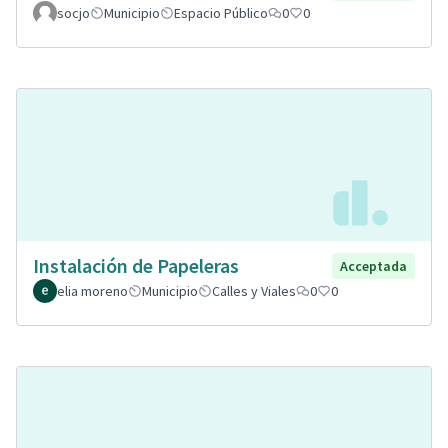
socjo
Municipio
Espacio Público
0
0
Instalación de Papeleras
Acceptada
elia moreno
Municipio
Calles y Viales
0
0