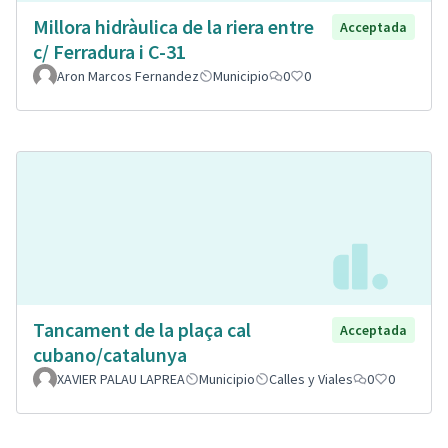
Millora hidràulica de la riera entre
Acceptada
c/ Ferradura i C-31
Aron Marcos Fernandez
Municipio
0
0
Tancament de la plaça cal
Acceptada
cubano/catalunya
XAVIER PALAU LAPREA
Municipio
Calles y Viales
0
0