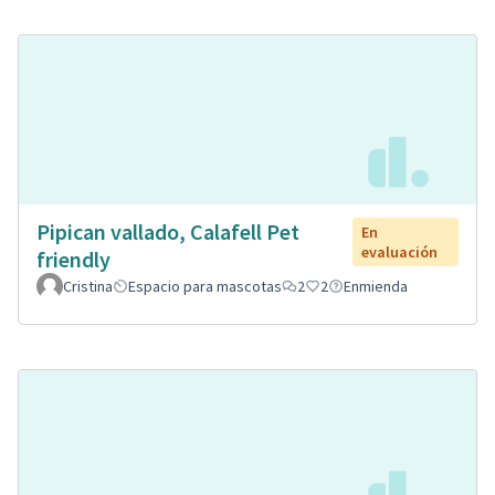
Pipican vallado, Calafell Pet
En
evaluación
friendly
Cristina
Espacio para mascotas
2
2
Enmienda