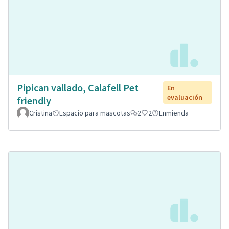
Pipican vallado, Calafell Pet
En
evaluación
friendly
Cristina
Espacio para mascotas
2
2
Enmienda