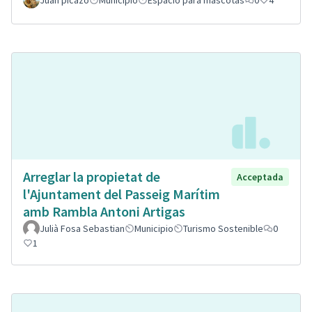
Juan picazo
Municipio
Espacio para mascotas
0
4
Arreglar la propietat de
Acceptada
l'Ajuntament del Passeig Marítim
amb Rambla Antoni Artigas
Julià Fosa Sebastian
Municipio
Turismo Sostenible
0
1