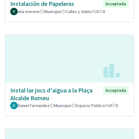
Instalación de Papeleras
Acceptada
elia moreno
Municipio
Calles y Viales
0
0
Instal·lar jocs d'aigua a la Plaça
Acceptada
Alcalde Romeu
Daniel Fernandez
Municipio
Espacio Público
0
0