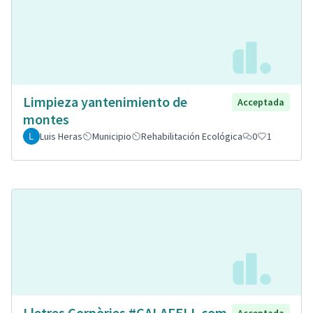
Limpieza yantenimiento de
Acceptada
montes
Luis Heras
Municipio
Rehabilitación Ecológica
0
1
Lletres Corpòries #CALAFELL com