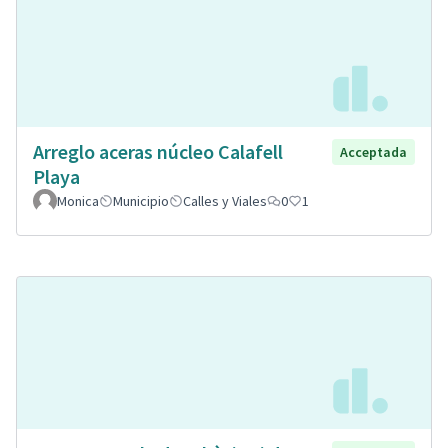
Arreglo aceras núcleo Calafell
Acceptada
Playa
Monica
Municipio
Calles y Viales
0
1