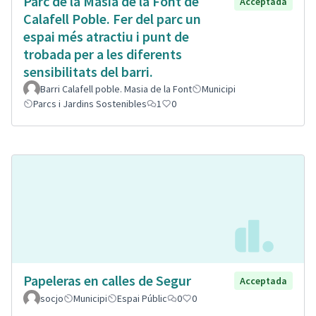
Parc de la Masia de la Font de
Acceptada
Calafell Poble. Fer del parc un
espai més atractiu i punt de
trobada per a les diferents
sensibilitats del barri.
Barri Calafell poble. Masia de la Font
Municipi
Parcs i Jardins Sostenibles
1
0
Papeleras en calles de Segur
Acceptada
socjo
Municipi
Espai Públic
0
0