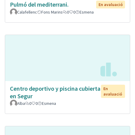
Pulmó del mediterrani.
En avaluació
Calafellenc
Fons Marins
0
0
Esmena
Centro deportivo y piscina cubierta
En
avaluació
en Segur
Alba
0
0
Esmena