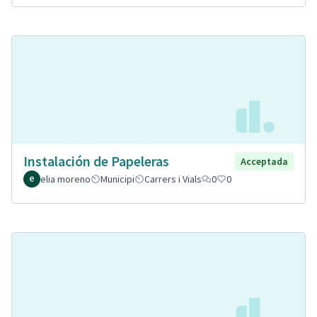
Instalación de Papeleras
Acceptada
elia moreno
Municipi
Carrers i Vials
0
0