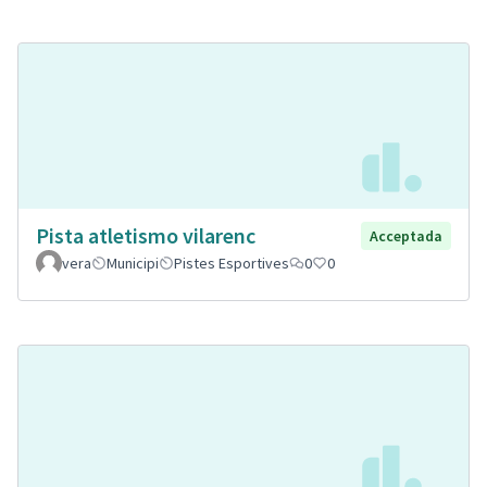
Pista atletismo vilarenc
Acceptada
vera
Municipi
Pistes Esportives
0
0