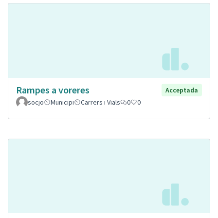
Rampes a voreres
Acceptada
socjo
Municipi
Carrers i Vials
0
0