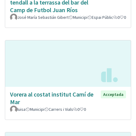
tendall a la terrassa del bar del
Camp de Futbol Juan Ríos
José María Sebastián Gibert
Municipi
Espai Públic
0
0
Vorera al costat institut Camí de
Acceptada
Mar
luisa
Municipi
Carrers i Vials
0
0