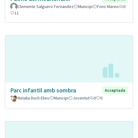
Clemente Salguero Fernandez
Municipi
Fons Marins
0
11
Parc infantil amb sombra
Acceptada
Natalia Duch Elies
Municipi
Joventut
0
0