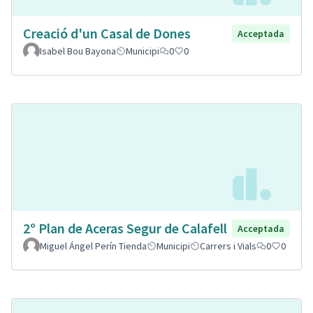
Creació d'un Casal de Dones
Acceptada
Isabel Bou Bayona
Municipi
0
0
2º Plan de Aceras Segur de Calafell
Acceptada
Miguel Ángel Perín Tienda
Municipi
Carrers i Vials
0
0