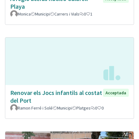
Playa
Monica
Municipi
Carrers i Vials
0
1
Renovar els Jocs infantils al costat
Acceptada
del Port
Ramon Ferré i Solé
Municipi
Platges
0
0