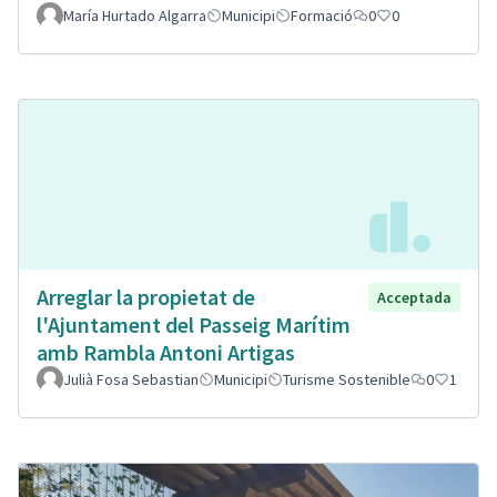
María Hurtado Algarra
Municipi
Formació
0
0
Arreglar la propietat de
Acceptada
l'Ajuntament del Passeig Marítim
amb Rambla Antoni Artigas
Julià Fosa Sebastian
Municipi
Turisme Sostenible
0
1