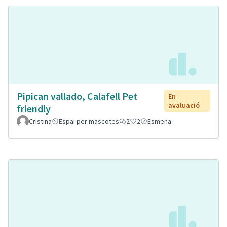
Pipican vallado, Calafell Pet
En
avaluació
friendly
Cristina
Espai per mascotes
2
2
Esmena