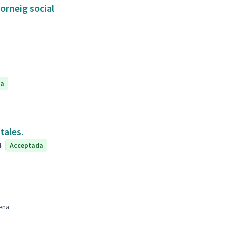
orneig social
da
tales.
4
Acceptada
ena