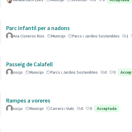
Parc infantil per a nadons
Ana Cisneros Rios
Municipi
Parcs i Jardins Sostenibles
1
Passeig de Calafell
socjo
Municipi
Parcs i Jardins Sostenibles
0
0
Accep
Rampes a voreres
socjo
Municipi
Carrers i Vials
0
0
Acceptada