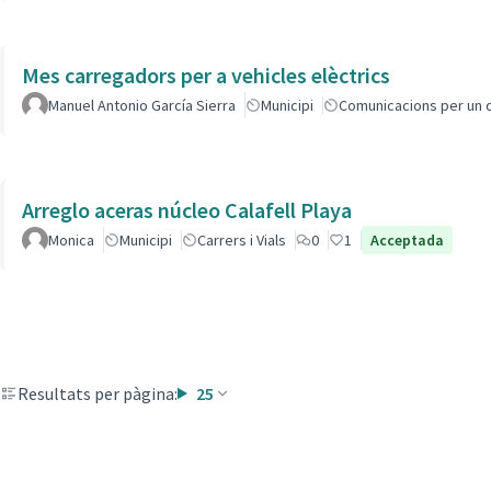
Mes carregadors per a vehicles elèctrics
Manuel Antonio García Sierra
Municipi
Comunicacions per un 
Arreglo aceras núcleo Calafell Playa
Monica
Municipi
Carrers i Vials
0
1
Acceptada
Resultats per pàgina:
25