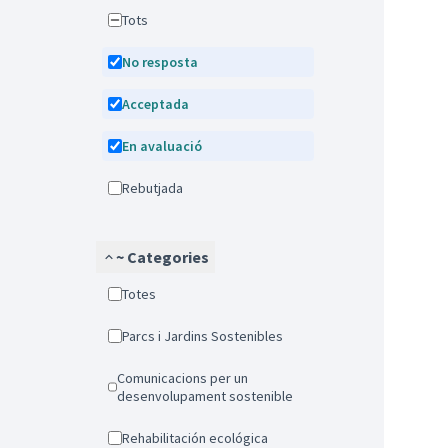
Tots
No resposta
Acceptada
En avaluació
Rebutjada
~ Categories
Totes
Parcs i Jardins Sostenibles
Comunicacions per un
desenvolupament sostenible
Rehabilitación ecológica