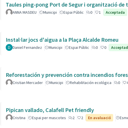
Taules ping-pong Port de Segur i organització de t
ANNA MASDEU
Municipi
Espai Públic
0
1
Acceptada
Instal·lar jocs d'aigua a la Plaça Alcalde Romeu
Daniel Fernandez
Municipi
Espai Públic
0
0
Accepta
Reforestación y prevención contra incendios fores
Cristian Mercader
Municipi
Rehabilitación ecológica
0
Pipican vallado, Calafell Pet friendly
Cristina
Espai per mascotes
2
2
En avaluació
Esm