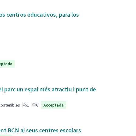
os centros educativos, para los
eptada
el parc un espai més atractiu i punt de
 Sostenibles
1
0
Acceptada
ent BCN al seus centres escolars