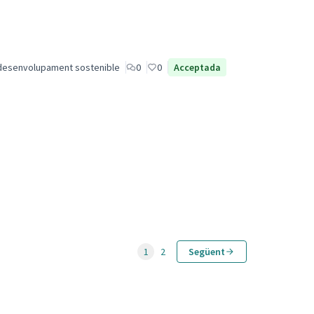
desenvolupament sostenible
0
0
Acceptada
1
2
Següent