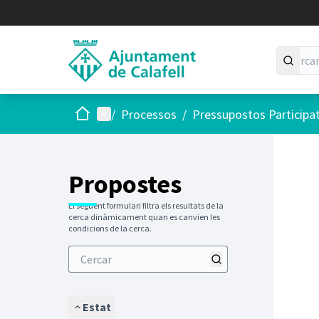
Inici
Menú principal
/
Processos
/
Pressupostos Participa
Saltar
El següen
+
−
Propostes
El següent formulari filtra els resultats de la
cerca dinàmicament quan es canvien les
condicions de la cerca.
Estat