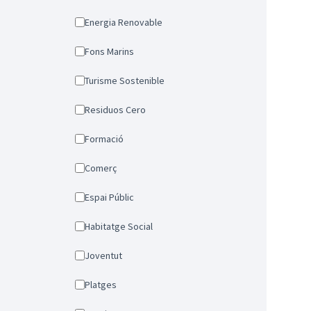
Energia Renovable
Fons Marins
Turisme Sostenible
Residuos Cero
Formació
Comerç
Espai Públic
Habitatge Social
Joventut
Platges