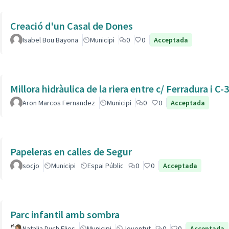
Creació d'un Casal de Dones
Isabel Bou Bayona
Municipi
0
0
Acceptada
Millora hidràulica de la riera entre c/ Ferradura i C-
Aron Marcos Fernandez
Municipi
0
0
Acceptada
Papeleras en calles de Segur
socjo
Municipi
Espai Públic
0
0
Acceptada
Parc infantil amb sombra
Natalia Duch Elies
Municipi
Joventut
0
0
Acceptada