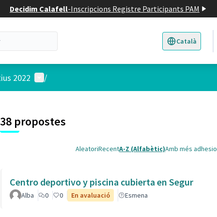
Decidim Calafell
-
Inscripcions Registre Participants PAM
Català
Triar la llengua
E
Menú d'usuari
tius 2022
/
 el mapa
t element és un mapa que presenta els components d'aquesta pàgina
38 propostes
Aleatori
Recent
A-Z (Alfabètic)
Amb més adhesio
Centro deportivo y piscina cubierta en Segur
Alba
0
0
En avaluació
Esmena