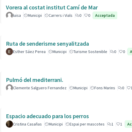
Vorera al costat institut Camí de Mar
luisa
Municipi
Carrers i Vials
0
0
Acceptada
Ruta de senderisme senyalitzada
Esther Sáez Perea
Municipi
Turisme Sostenible
0
0
Pulmó del mediterrani.
Clemente Salguero Fernandez
Municipi
Fons Marins
0
Espacio adecuado para los perros
Cristina Casañas
Municipi
Espai per mascotes
1
1
Ac