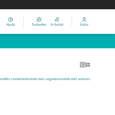
legir el idioma
Ajuda
Trobades
Activitat
Entra
Leaflet
|
©
HERE maps
 com a punts al mapa. L'element es pot fer servir amb un lector 
ns
Més comentades
Amb més seguidores
Amb més autores