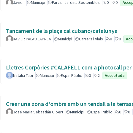
Javier
Municipi
Parcs i Jardins Sostenibles
0
0
Acce
Tancament de la plaça cal cubano/catalunya
XAVIER PALAU LAPREA
Municipi
Carrers i Vials
0
0
Acc
Lletres Corpòries #CALAFELL com a photocall per l
Natalia Tabi
Municipi
Espai Públic
0
2
Acceptada
Crear una zona d'ombra amb un tendall a la terras
José María Sebastián Gibert
Municipi
Espai Públic
0
0