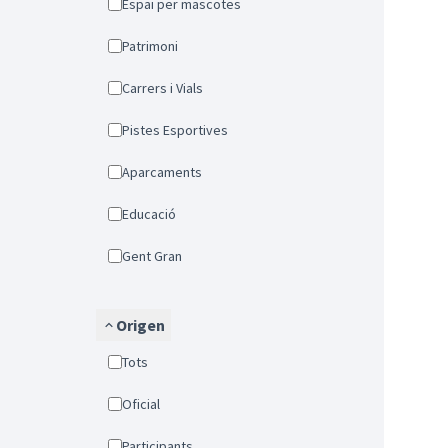
Espai per mascotes
Patrimoni
Carrers i Vials
Pistes Esportives
Aparcaments
Educació
Gent Gran
Origen
Tots
Oficial
Participants