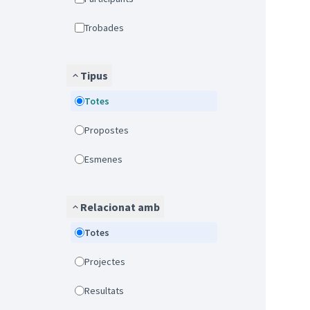
Trobades
Tipus
Totes
Propostes
Esmenes
Relacionat amb
Totes
Projectes
Resultats