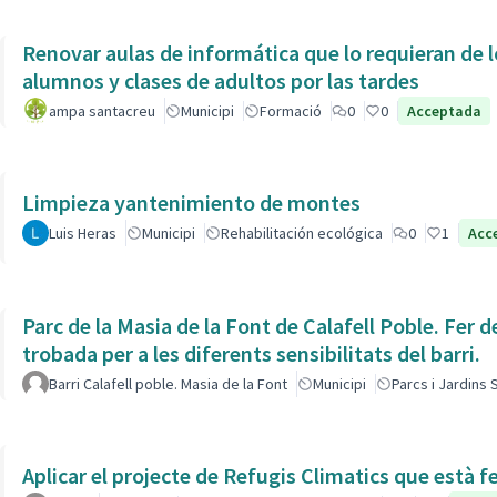
Renovar aulas de informática que lo requieran de l
alumnos y clases de adultos por las tardes
ampa santacreu
Municipi
Formació
0
0
Acceptada
Limpieza yantenimiento de montes
Luis Heras
Municipi
Rehabilitación ecológica
0
1
Acc
Parc de la Masia de la Font de Calafell Poble. Fer d
trobada per a les diferents sensibilitats del barri.
Barri Calafell poble. Masia de la Font
Municipi
Parcs i Jardins
Aplicar el projecte de Refugis Climatics que està f