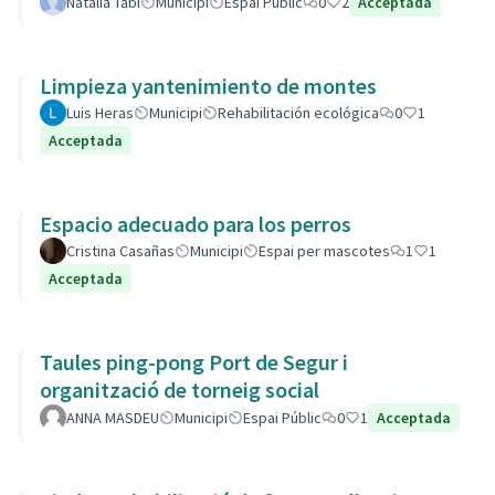
Natalia Tabi
Municipi
Espai Públic
0
2
Acceptada
Limpieza yantenimiento de montes
Luis Heras
Municipi
Rehabilitación ecológica
0
1
Acceptada
Espacio adecuado para los perros
Cristina Casañas
Municipi
Espai per mascotes
1
1
Acceptada
Taules ping-pong Port de Segur i
organització de torneig social
ANNA MASDEU
Municipi
Espai Públic
0
1
Acceptada