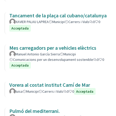
Tancament de la plaça cal cubano/catalunya
XAVIER PALAU LAPREA
Municipi
Carrers i Vials
0
0
Acceptada
Mes carregadors per a vehicles elèctrics
Manuel Antonio García Sierra
Municipi
Comunicacions per un desenvolupament sostenible
0
0
Acceptada
Vorera al costat institut Camí de Mar
luisa
Municipi
Carrers i Vials
0
0
Acceptada
Pulmó del mediterrani.