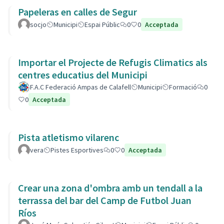
Papeleras en calles de Segur
socjo
Municipi
Espai Públic
0
0
Acceptada
Importar el Projecte de Refugis Climatics als
centres educatius del Municipi
F.A.C Federació Ampas de Calafell
Municipi
Formació
0
0
Acceptada
Pista atletismo vilarenc
vera
Pistes Esportives
0
0
Acceptada
Crear una zona d'ombra amb un tendall a la
terrassa del bar del Camp de Futbol Juan
Ríos