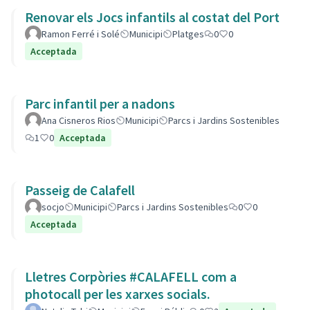
Renovar els Jocs infantils al costat del Port
Ramon Ferré i Solé
Municipi
Platges
0
0
Acceptada
Parc infantil per a nadons
Ana Cisneros Rios
Municipi
Parcs i Jardins Sostenibles
1
0
Acceptada
Passeig de Calafell
socjo
Municipi
Parcs i Jardins Sostenibles
0
0
Acceptada
Lletres Corpòries #CALAFELL com a
photocall per les xarxes socials.