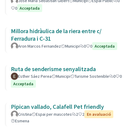
José María Sebastián Gibert
Municipi
Espai Públic
0
0
Acceptada
Millora hidràulica de la riera entre c/
Ferradura i C-31
Aron Marcos Fernandez
Municipi
0
0
Acceptada
Ruta de senderisme senyalitzada
Esther Sáez Perea
Municipi
Turisme Sostenible
0
0
Acceptada
Pipican vallado, Calafell Pet friendly
Cristina
Espai per mascotes
2
2
En avaluació
Esmena