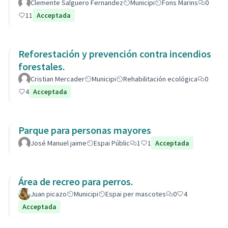
Clemente Salguero Fernandez
Municipi
Fons Marins
0
11
Acceptada
Reforestación y prevención contra incendios
forestales.
Cristian Mercader
Municipi
Rehabilitación ecológica
0
4
Acceptada
Parque para personas mayores
José Manuel jaime
Espai Públic
1
1
Acceptada
Área de recreo para perros.
Juan picazo
Municipi
Espai per mascotes
0
4
Acceptada