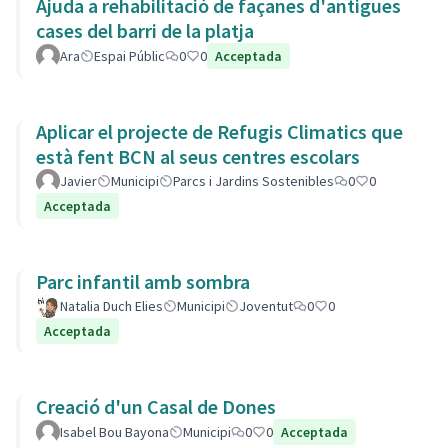
Ajuda a rehabilitació de façanes d'antigues
cases del barri de la platja
Ara
Espai Públic
0
0
Acceptada
Aplicar el projecte de Refugis Climatics que
està fent BCN al seus centres escolars
Javier
Municipi
Parcs i Jardins Sostenibles
0
0
Acceptada
Parc infantil amb sombra
Natalia Duch Elies
Municipi
Joventut
0
0
Acceptada
Creació d'un Casal de Dones
Isabel Bou Bayona
Municipi
0
0
Acceptada