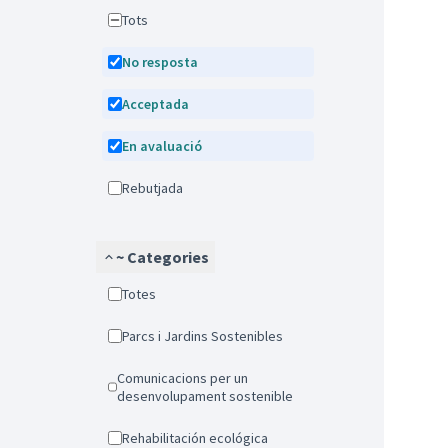
Tots
No resposta
Acceptada
En avaluació
Rebutjada
~ Categories
Totes
Parcs i Jardins Sostenibles
Comunicacions per un
desenvolupament sostenible
Rehabilitación ecológica