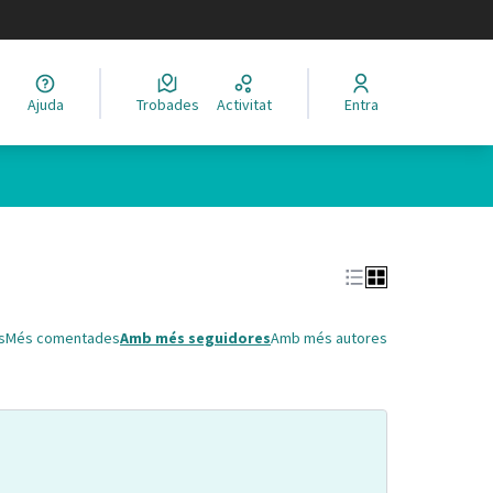
legir el idioma
Ajuda
Trobades
Activitat
Entra
Leaflet
|
©
HERE maps
 com a punts al mapa. L'element es pot fer servir amb un lector 
s
Més comentades
Amb més seguidores
Amb més autores