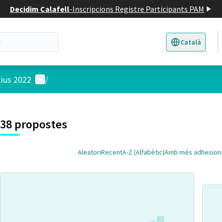
Decidim Calafell
-
Inscripcions Registre Participants PAM
Català
Triar la llengua
E
Menú d'usuari
tius 2022
/
 el mapa
t element és un mapa que presenta els components d'aquesta pàgina
38 propostes
Aleatori
Recent
A-Z (Alfabètic)
Amb més adhesion