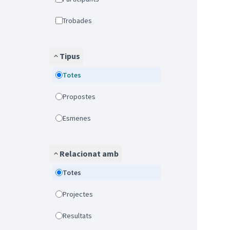
Trobades
Tipus
Totes
Propostes
Esmenes
Relacionat amb
Totes
Projectes
Resultats