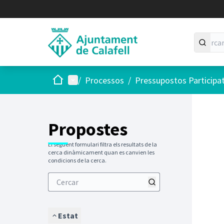
Inici
Menú principal
/
Processos
/
Pressupostos Participa
Saltar
El següen
+
−
Propostes
El següent formulari filtra els resultats de la
cerca dinàmicament quan es canvien les
condicions de la cerca.
Estat