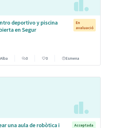
ntro deportivo y piscina
En
avaluació
bierta en Segur
Alba
0
0
Esmena
ear una aula de robòtica i
Acceptada