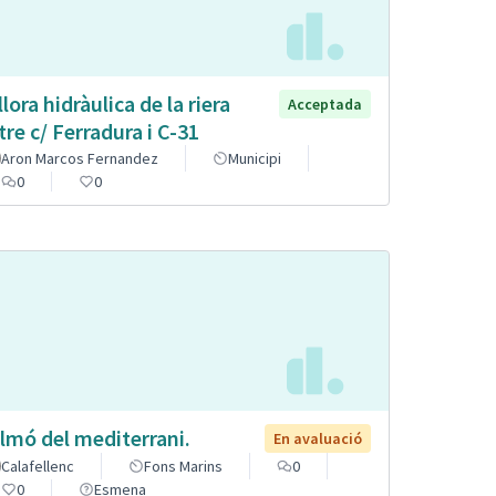
llora hidràulica de la riera
Acceptada
tre c/ Ferradura i C-31
Aron Marcos Fernandez
Municipi
0
0
lmó del mediterrani.
En avaluació
Calafellenc
Fons Marins
0
0
Esmena