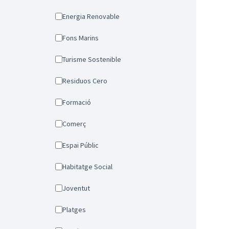
Energia Renovable
Fons Marins
Turisme Sostenible
Residuos Cero
Formació
Comerç
Espai Públic
Habitatge Social
Joventut
Platges