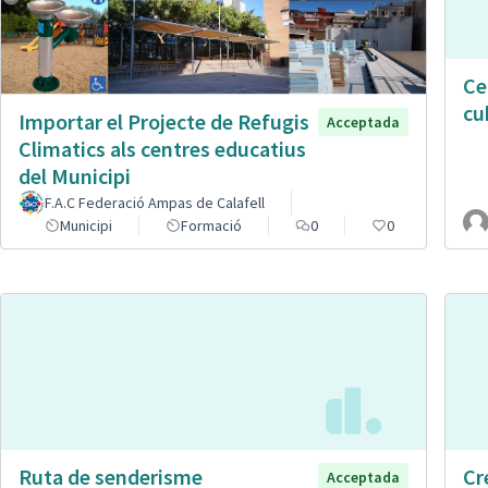
Ce
cu
Importar el Projecte de Refugis
Acceptada
Climatics als centres educatius
del Municipi
F.A.C Federació Ampas de Calafell
Municipi
Formació
0
0
Ruta de senderisme
Cr
Acceptada