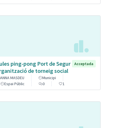
ules ping-pong Port de Segur
Acceptada
organització de torneig social
ANNA MASDEU
Municipi
Espai Públic
0
1