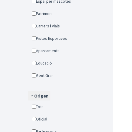
Espai per mascotes
Patrimoni
Carrers i Vials
Pistes Esportives
Aparcaments
Educació
Gent Gran
Origen
Tots
Oficial
Participants