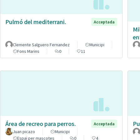
Pulmó del mediterrani.
Acceptada
Mi
en
Clemente Salguero Fernandez
Municipi
Fons Marins
0
11
Área de recreo para perros.
Pu
Acceptada
Juan picazo
Municipi
Espai per mascotes
0
4