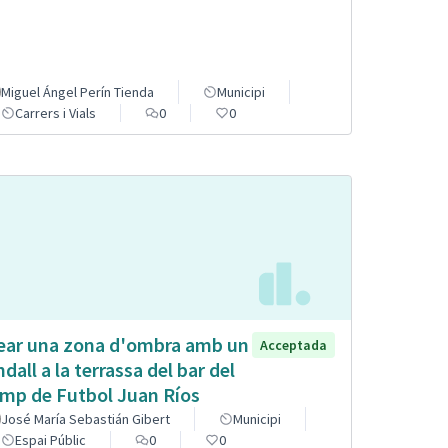
Miguel Ángel Perín Tienda
Municipi
Carrers i Vials
0
0
ear una zona d'ombra amb un
Acceptada
ndall a la terrassa del bar del
mp de Futbol Juan Ríos
José María Sebastián Gibert
Municipi
Espai Públic
0
0