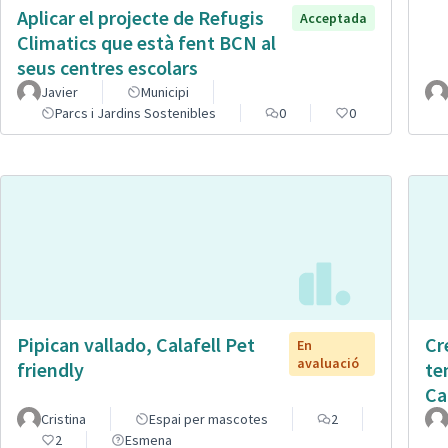
Aplicar el projecte de Refugis
Acceptada
Climatics que està fent BCN al
seus centres escolars
Javier
Municipi
Parcs i Jardins Sostenibles
0
0
Pipican vallado, Calafell Pet
Cr
En
avaluació
friendly
te
Ca
Cristina
Espai per mascotes
2
2
Esmena