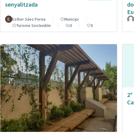
senyalitzada
do
Es
Esther Sáez Perea
Municipi
Turisme Sostenible
0
0
2º
Ca