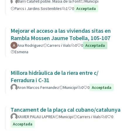
barri.
Barri Calafell poble. Masia de la Font
Municipi
Parcs i Jardins Sostenibles
1
0
Acceptada
Mejorar el acceso a las viviendas sitas en
Rambla Mossen Jaume Tobella, 105-107
Ana Rodriguez
Carrers i Vials
0
0
Acceptada
Esmena
Millora hidràulica de la riera entre c/
Ferradura i C-31
Aron Marcos Fernandez
Municipi
0
0
Acceptada
Tancament de la plaça cal cubano/catalunya
XAVIER PALAU LAPREA
Municipi
Carrers i Vials
0
0
Acceptada