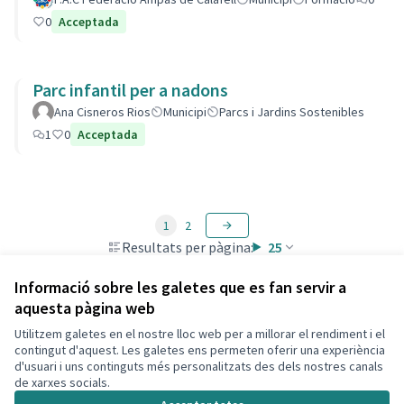
0
Acceptada
Parc infantil per a nadons
Ana Cisneros Rios
Municipi
Parcs i Jardins Sostenibles
1
0
Acceptada
1
2
Resultats per pàgina:
25
Informació sobre les galetes que es fan servir a
aquesta pàgina web
Utilitzem galetes en el nostre lloc web per a millorar el rendiment i el
Termes i condicions d'ús
contingut d'aquest. Les galetes ens permeten oferir una experiència
Configuració de les galetes
d'usuari i uns continguts més personalitzats des dels nostres canals
Decidim Calafell a X
Decidim Calafell a Facebook
Decidim Calafell a YouTube
Decidim Calafell a GitHub
de xarxes socials.
(Enllaç extern)
(Enllaç extern)
(Enllaç extern)
(Enllaç extern)