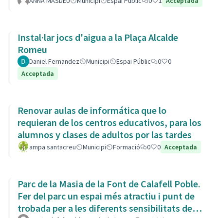
ANNA MASDEU
Municipi
Espai Públic
0
1
Acceptada
Instal·lar jocs d'aigua a la Plaça Alcalde
Romeu
Daniel Fernandez
Municipi
Espai Públic
0
0
Acceptada
Renovar aulas de informática que lo
requieran de los centros educativos, para los
alumnos y clases de adultos por las tardes
ampa santacreu
Municipi
Formació
0
0
Acceptada
Parc de la Masia de la Font de Calafell Poble.
Fer del parc un espai més atractiu i punt de
trobada per a les diferents sensibilitats del