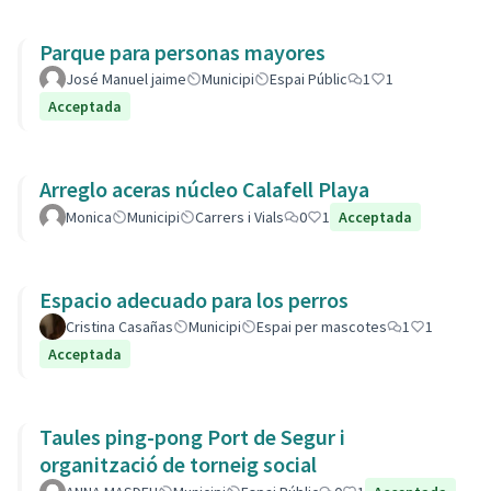
Parque para personas mayores
José Manuel jaime
Municipi
Espai Públic
1
1
Acceptada
Arreglo aceras núcleo Calafell Playa
Monica
Municipi
Carrers i Vials
0
1
Acceptada
Espacio adecuado para los perros
Cristina Casañas
Municipi
Espai per mascotes
1
1
Acceptada
Taules ping-pong Port de Segur i
organització de torneig social