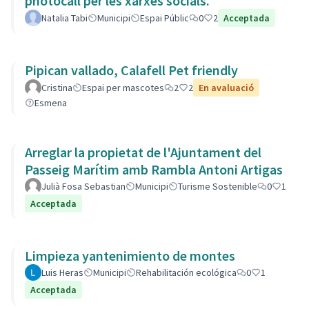
photocall per les xarxes socials.
Natalia Tabi
Municipi
Espai Públic
0
2
Acceptada
Pipican vallado, Calafell Pet friendly
Cristina
Espai per mascotes
2
2
En avaluació
Esmena
Arreglar la propietat de l'Ajuntament del
Passeig Marítim amb Rambla Antoni Artigas
Julià Fosa Sebastian
Municipi
Turisme Sostenible
0
1
Acceptada
Limpieza yantenimiento de montes
Luis Heras
Municipi
Rehabilitación ecológica
0
1
Acceptada