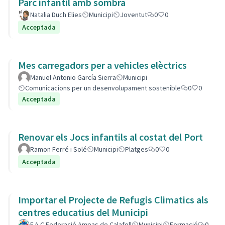
Parc infantil amb sombra
Natalia Duch Elies
Municipi
Joventut
0
0
Acceptada
Mes carregadors per a vehicles elèctrics
Manuel Antonio García Sierra
Municipi
Comunicacions per un desenvolupament sostenible
0
0
Acceptada
Renovar els Jocs infantils al costat del Port
Ramon Ferré i Solé
Municipi
Platges
0
0
Acceptada
Importar el Projecte de Refugis Climatics als
centres educatius del Municipi
F.A.C Federació Ampas de Calafell
Municipi
Formació
0