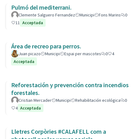
Pulmó del mediterrani.
Clemente Salguero Fernandez
Municipi
Fons Marins
0
11
Acceptada
Área de recreo para perros.
Juan picazo
Municipi
Espai per mascotes
0
4
Acceptada
Reforestación y prevención contra incendios
forestales.
Cristian Mercader
Municipi
Rehabilitación ecológica
0
4
Acceptada
Lletres Corpòries #CALAFELL com a