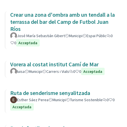
Crear una zona d'ombra amb un tendall a la
terrassa del bar del Camp de Futbol Juan
Ríos
José María Sebastián Gibert
Municipi
Espai Públic
0
0
Acceptada
Vorera al costat institut Camí de Mar
luisa
Municipi
Carrers i Vials
0
0
Acceptada
Ruta de senderisme senyalitzada
Esther Sáez Perea
Municipi
Turisme Sostenible
0
0
Acceptada