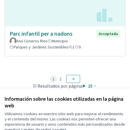
Parc infantil per a nadons
Acceptada
Ana Cisneros Rios
Municipio
Parques y Jardines Sostenibles
1
0
1
2
Resultados por página:
25
Información sobre las cookies utilizadas en la página
web
Utilizamos cookies en nuestro sitio web para mejorar el rendimiento
Términos y condiciones de uso
y el contenido del mismo. Las cookies nos permiten ofrecer una
Configuración de cookies
experiencia de usuario y unos contenidos más personalizados desde
Decidim Calafell en X
Decidim Calafell en Facebook
Decidim Calafell en YouTube
Decidim Calafell en GitHub
nuestros canales de redes sociales.