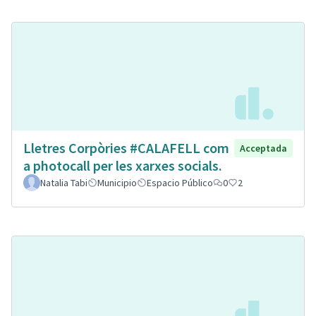
Lletres Corpòries #CALAFELL com
Acceptada
a photocall per les xarxes socials.
Natalia Tabi
Municipio
Espacio Público
0
2