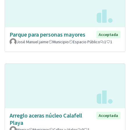
Parque para personas mayores
Acceptada
José Manuel jaime
Municipio
Espacio Público
1
1
Arreglo aceras núcleo Calafell
Acceptada
Playa
Monica
Municipio
Calles y Viales
0
1