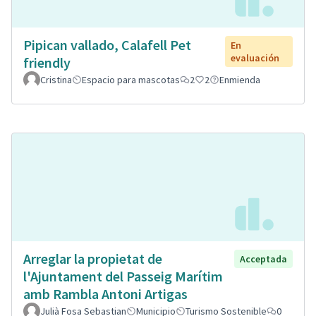
Pipican vallado, Calafell Pet
En
evaluación
friendly
Cristina
Espacio para mascotas
2
2
Enmienda
Arreglar la propietat de
Acceptada
l'Ajuntament del Passeig Marítim
amb Rambla Antoni Artigas
Julià Fosa Sebastian
Municipio
Turismo Sostenible
0