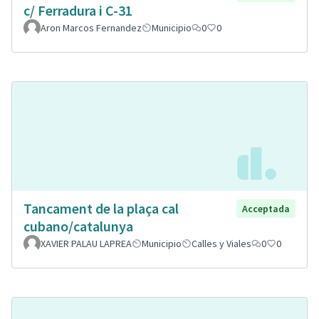
c/ Ferradura i C-31
Aron Marcos Fernandez
Municipio
0
0
Tancament de la plaça cal
Acceptada
cubano/catalunya
XAVIER PALAU LAPREA
Municipio
Calles y Viales
0
0