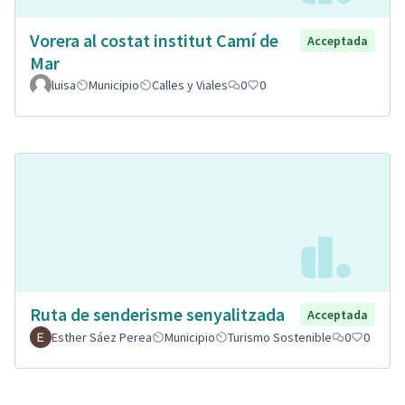
Vorera al costat institut Camí de
Acceptada
Mar
luisa
Municipio
Calles y Viales
0
0
Ruta de senderisme senyalitzada
Acceptada
Esther Sáez Perea
Municipio
Turismo Sostenible
0
0