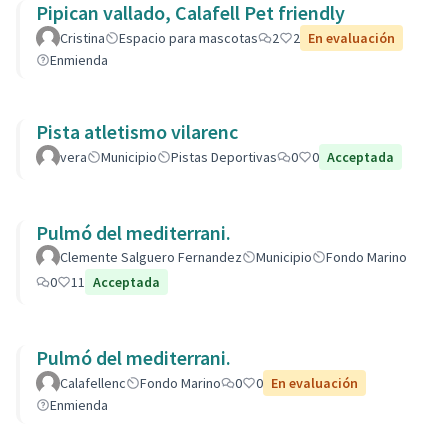
Pipican vallado, Calafell Pet friendly
Cristina
Espacio para mascotas
2
2
En evaluación
Enmienda
Pista atletismo vilarenc
vera
Municipio
Pistas Deportivas
0
0
Acceptada
Pulmó del mediterrani.
Clemente Salguero Fernandez
Municipio
Fondo Marino
0
11
Acceptada
Pulmó del mediterrani.
Calafellenc
Fondo Marino
0
0
En evaluación
Enmienda