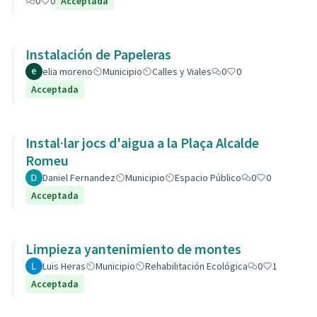
0
0
Acceptada
Instalación de Papeleras
elia moreno
Municipio
Calles y Viales
0
0
Acceptada
Instal·lar jocs d'aigua a la Plaça Alcalde
Romeu
Daniel Fernandez
Municipio
Espacio Público
0
0
Acceptada
Limpieza yantenimiento de montes
Luis Heras
Municipio
Rehabilitación Ecológica
0
1
Acceptada