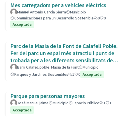
Mes carregadors per a vehicles elèctrics
Manuel Antonio García Sierra
Municipio
Comunicaciones para un Desarrollo Sostenible
0
0
Acceptada
Parc de la Masia de la Font de Calafell Poble.
Fer del parc un espai més atractiu i punt de
trobada per a les diferents sensibilitats del
barri.
Barri Calafell poble. Masia de la Font
Municipio
Parques y Jardines Sostenibles
1
0
Acceptada
Parque para personas mayores
José Manuel jaime
Municipio
Espacio Público
1
1
Acceptada