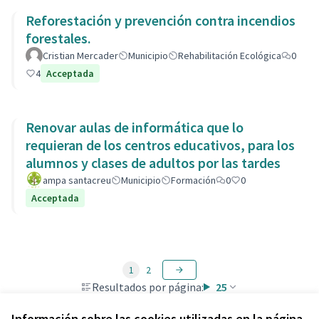
Reforestación y prevención contra incendios
forestales.
Cristian Mercader
Municipio
Rehabilitación Ecológica
0
4
Acceptada
Renovar aulas de informática que lo
requieran de los centros educativos, para los
alumnos y clases de adultos por las tardes
ampa santacreu
Municipio
Formación
0
0
Acceptada
1
2
Resultados por página:
25
Información sobre las cookies utilizadas en la página