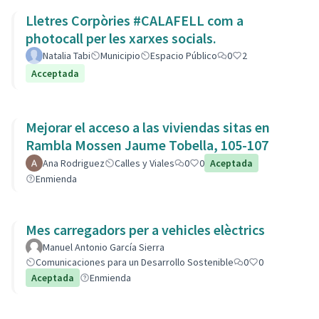
Lletres Corpòries #CALAFELL com a
photocall per les xarxes socials.
Natalia Tabi
Municipio
Espacio Público
0
2
Acceptada
Mejorar el acceso a las viviendas sitas en
Rambla Mossen Jaume Tobella, 105-107
Ana Rodriguez
Calles y Viales
0
0
Aceptada
Enmienda
Mes carregadors per a vehicles elèctrics
Manuel Antonio García Sierra
Comunicaciones para un Desarrollo Sostenible
0
0
Aceptada
Enmienda