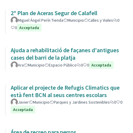
2º Plan de Aceras Segur de Calafell
Miguel Ángel Perín Tienda
Municipio
Calles y Viales
0
0
Acceptada
Ajuda a rehabilitació de façanes d'antigues
cases del barri de la platja
Ara
Municipio
Espacio Público
0
0
Acceptada
Aplicar el projecte de Refugis Climatics que
està fent BCN al seus centres escolars
Javier
Municipio
Parques y Jardines Sostenibles
0
0
Acceptada
Área de recreo para perros.