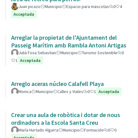
Juan picazo
Municipio
Espacio para mascotas
0
4
Acceptada
Arreglar la propietat de l'Ajuntament del
Passeig Marítim amb Rambla Antoni Artigas
Julià Fosa Sebastian
Municipio
Turismo Sostenible
0
1
Acceptada
Arreglo aceras núcleo Calafell Playa
Monica
Municipio
Calles y Viales
0
1
Acceptada
Crear una aula de robòtica i dotar de nous
ordinadors a la Escola Santa Creu
María Hurtado Algarra
Municipio
Formación
0
0
Acceptada