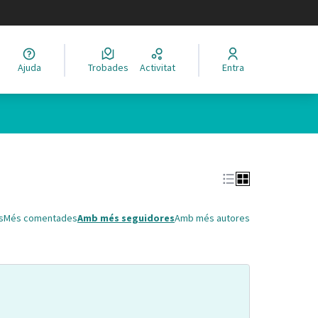
legir el idioma
Ajuda
Trobades
Activitat
Entra
Leaflet
|
©
HERE maps
 com a punts al mapa. L'element es pot fer servir amb un lector 
s
Més comentades
Amb més seguidores
Amb més autores