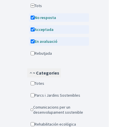
Tots
No resposta
Acceptada
En avaluació
Rebutjada
~ Categories
Totes
Parcs i Jardins Sostenibles
Comunicacions per un
desenvolupament sostenible
Rehabilitación ecológica