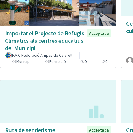
Ce
cu
Importar el Projecte de Refugis
Acceptada
Climatics als centres educatius
del Municipi
F.A.C Federació Ampas de Calafell
Municipi
Formació
0
0
Ruta de senderisme
Cr
Acceptada