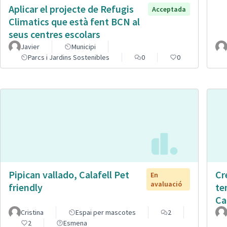
Aplicar el projecte de Refugis
Acceptada
Climatics que està fent BCN al
seus centres escolars
Javier
Municipi
Parcs i Jardins Sostenibles
0
0
Pipican vallado, Calafell Pet
Cr
En
avaluació
friendly
te
Ca
Cristina
Espai per mascotes
2
2
Esmena