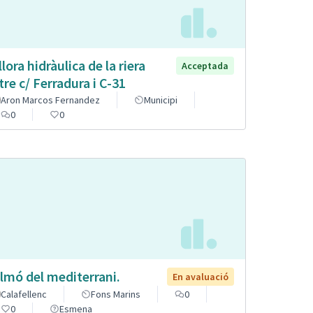
llora hidràulica de la riera
Acceptada
tre c/ Ferradura i C-31
Aron Marcos Fernandez
Municipi
0
0
lmó del mediterrani.
En avaluació
Calafellenc
Fons Marins
0
0
Esmena