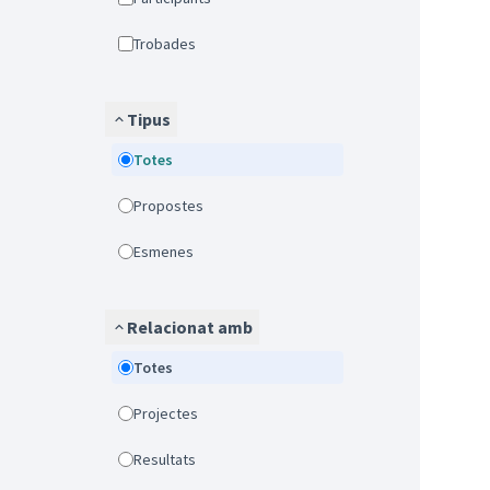
Trobades
Tipus
Totes
Propostes
Esmenes
Relacionat amb
Totes
Projectes
Resultats