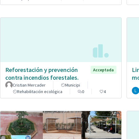
Reforestación y prevención
Li
Acceptada
contra incendios forestales.
mo
Cristian Mercader
Municipi
Rehabilitación ecológica
0
4