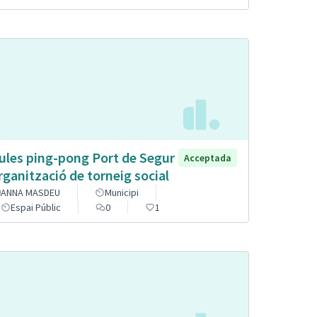
ules ping-pong Port de Segur
Acceptada
organització de torneig social
ANNA MASDEU
Municipi
Espai Públic
0
1