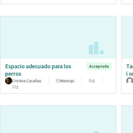
Espacio adecuado para los
Ta
Acceptada
perros
i 
Cristina Casañas
Municipi
1
1