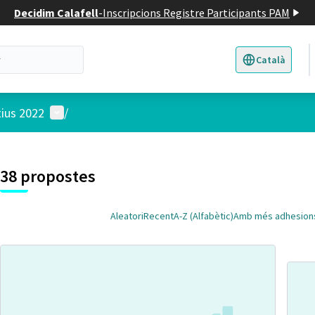
Decidim Calafell
-
Inscripcions Registre Participants PAM
Català
Triar la llengua
E
Menú d'usuari
tius 2022
/
 el mapa
t element és un mapa que presenta els components d'aquesta pàgina
38 propostes
Aleatori
Recent
A-Z (Alfabètic)
Amb més adhesion