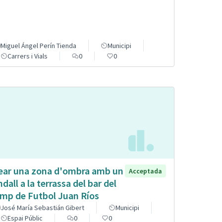
Miguel Ángel Perín Tienda
Municipi
Carrers i Vials
0
0
ear una zona d'ombra amb un
Acceptada
ndall a la terrassa del bar del
mp de Futbol Juan Ríos
José María Sebastián Gibert
Municipi
Espai Públic
0
0