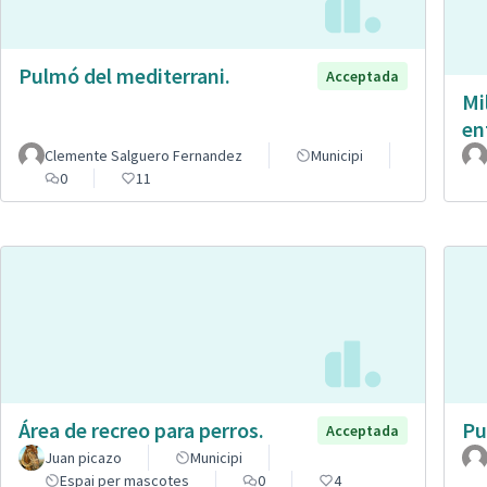
Pulmó del mediterrani.
Acceptada
Mi
en
Clemente Salguero Fernandez
Municipi
0
11
Área de recreo para perros.
Pu
Acceptada
Juan picazo
Municipi
Espai per mascotes
0
4