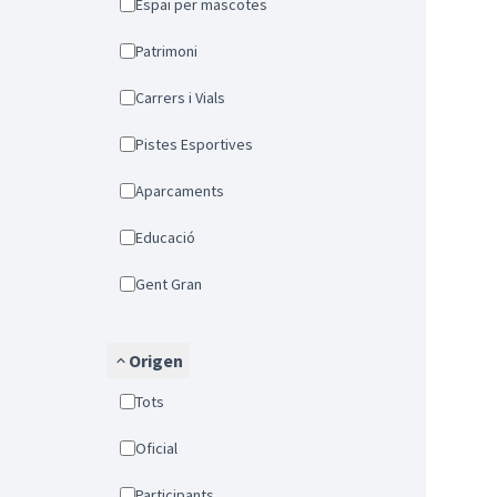
Espai per mascotes
Patrimoni
Carrers i Vials
Pistes Esportives
Aparcaments
Educació
Gent Gran
Origen
Tots
Oficial
Participants