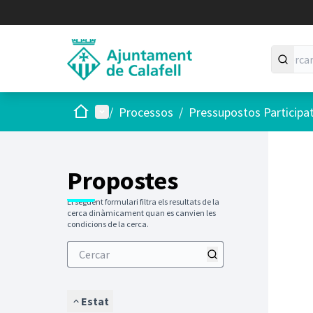
Inici
Menú principal
/
Processos
/
Pressupostos Participa
Saltar
El següen
+
−
Propostes
El següent formulari filtra els resultats de la
cerca dinàmicament quan es canvien les
condicions de la cerca.
Estat