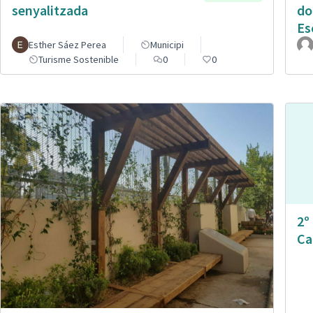
senyalitzada
do
Es
Esther Sáez Perea
Municipi
Turisme Sostenible
0
0
2º
Ca