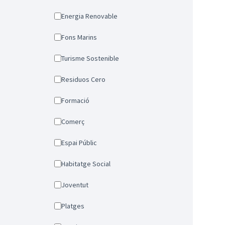
Energia Renovable
Fons Marins
Turisme Sostenible
Residuos Cero
Formació
Comerç
Espai Públic
Habitatge Social
Joventut
Platges