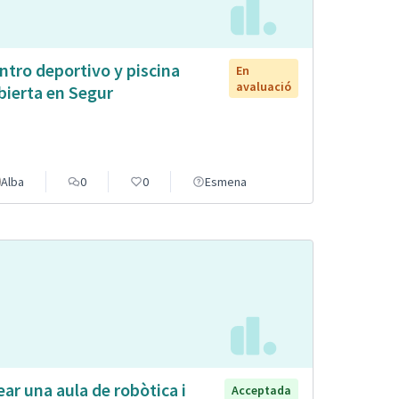
ntro deportivo y piscina
En
avaluació
bierta en Segur
Alba
0
0
Esmena
ear una aula de robòtica i
Acceptada