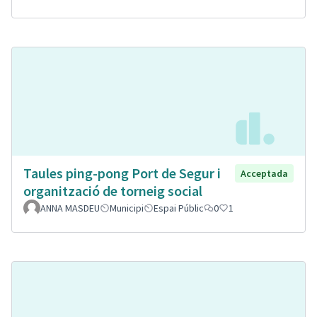
Taules ping-pong Port de Segur i
Acceptada
organització de torneig social
ANNA MASDEU
Municipi
Espai Públic
0
1