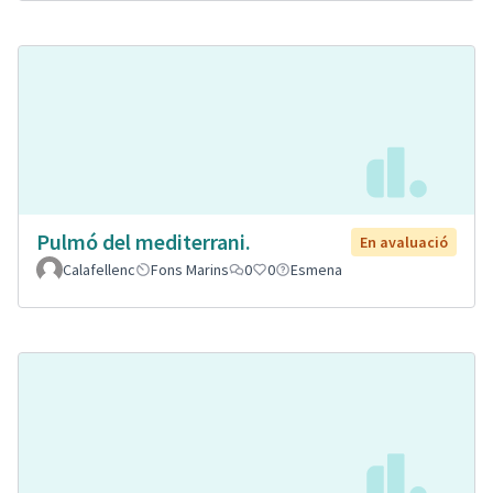
Pulmó del mediterrani.
En avaluació
Calafellenc
Fons Marins
0
0
Esmena