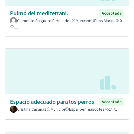
Pulmó del mediterrani.
Acceptada
Clemente Salguero Fernandez
Municipi
Fons Marins
0
11
Espacio adecuado para los perros
Acceptada
Cristina Casañas
Municipi
Espai per mascotes
1
1