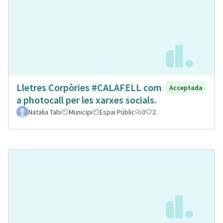
Lletres Corpòries #CALAFELL com
Acceptada
a photocall per les xarxes socials.
Natalia Tabi
Municipi
Espai Públic
0
2