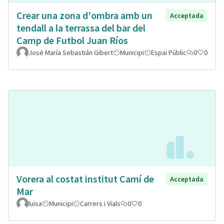
Crear una zona d'ombra amb un
Acceptada
tendall a la terrassa del bar del
Camp de Futbol Juan Ríos
José María Sebastián Gibert
Municipi
Espai Públic
0
0
Vorera al costat institut Camí de
Acceptada
Mar
luisa
Municipi
Carrers i Vials
0
0