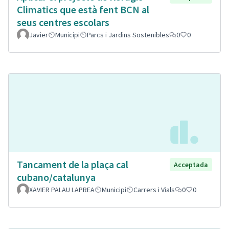
Climatics que està fent BCN al
seus centres escolars
Javier
Municipi
Parcs i Jardins Sostenibles
0
0
Tancament de la plaça cal
Acceptada
cubano/catalunya
XAVIER PALAU LAPREA
Municipi
Carrers i Vials
0
0