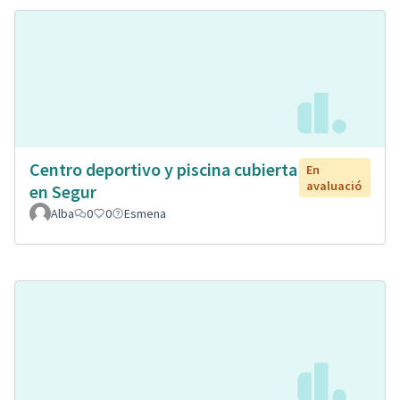
Centro deportivo y piscina cubierta
En
avaluació
en Segur
Alba
0
0
Esmena