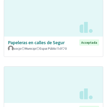
Papeleras en calles de Segur
Acceptada
socjo
Municipi
Espai Públic
0
0