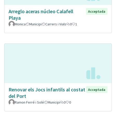
Arreglo aceras núcleo Calafell
Acceptada
Playa
Monica
Municipi
Carrers i Vials
0
1
Renovar els Jocs infantils al costat
Acceptada
del Port
Ramon Ferré i Solé
Municipi
0
0