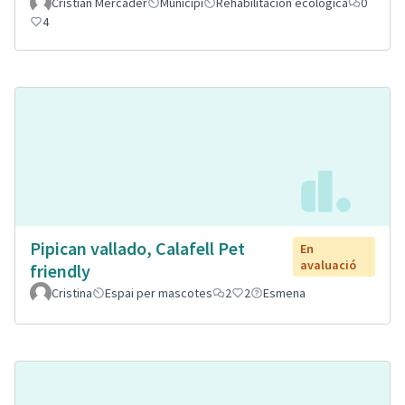
Cristian Mercader
Municipi
Rehabilitación ecológica
0
4
Pipican vallado, Calafell Pet
En
avaluació
friendly
Cristina
Espai per mascotes
2
2
Esmena