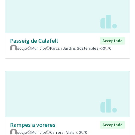
Passeig de Calafell
Acceptada
socjo
Municipi
Parcs i Jardins Sostenibles
0
0
Rampes a voreres
Acceptada
socjo
Municipi
Carrers i Vials
0
0