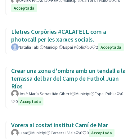
XAVIER PALAU LAPREA
Municipi
Carrers i Vials
0
0
Acceptada
Lletres Corpòries #CALAFELL com a
photocall per les xarxes socials.
Natalia Tabi
Municipi
Espai Públic
0
2
Acceptada
Crear una zona d'ombra amb un tendall a la
terrassa del bar del Camp de Futbol Juan
Ríos
José María Sebastián Gibert
Municipi
Espai Públic
0
0
Acceptada
Vorera al costat institut Camí de Mar
luisa
Municipi
Carrers i Vials
0
0
Acceptada