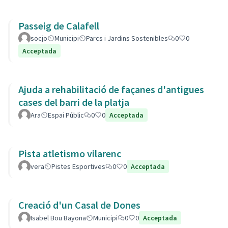
Passeig de Calafell
socjo
Municipi
Parcs i Jardins Sostenibles
0
0
Acceptada
Ajuda a rehabilitació de façanes d'antigues
cases del barri de la platja
Ara
Espai Públic
0
0
Acceptada
Pista atletismo vilarenc
vera
Pistes Esportives
0
0
Acceptada
Creació d'un Casal de Dones
Isabel Bou Bayona
Municipi
0
0
Acceptada