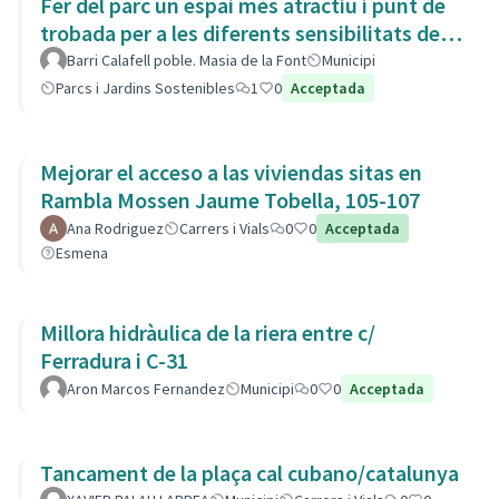
Fer del parc un espai més atractiu i punt de
trobada per a les diferents sensibilitats del
barri.
Barri Calafell poble. Masia de la Font
Municipi
Parcs i Jardins Sostenibles
1
0
Acceptada
Mejorar el acceso a las viviendas sitas en
Rambla Mossen Jaume Tobella, 105-107
Ana Rodriguez
Carrers i Vials
0
0
Acceptada
Esmena
Millora hidràulica de la riera entre c/
Ferradura i C-31
Aron Marcos Fernandez
Municipi
0
0
Acceptada
Tancament de la plaça cal cubano/catalunya