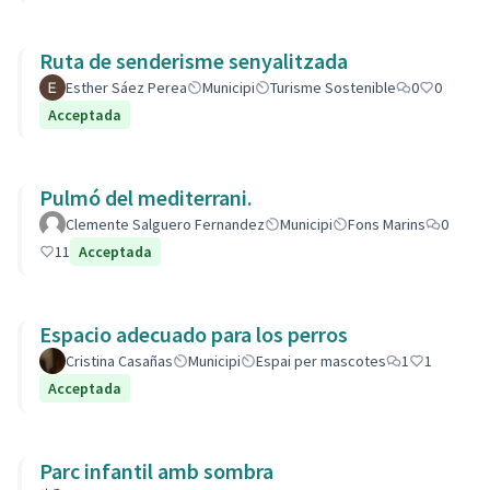
Ruta de senderisme senyalitzada
Esther Sáez Perea
Municipi
Turisme Sostenible
0
0
Acceptada
Pulmó del mediterrani.
Clemente Salguero Fernandez
Municipi
Fons Marins
0
11
Acceptada
Espacio adecuado para los perros
Cristina Casañas
Municipi
Espai per mascotes
1
1
Acceptada
Parc infantil amb sombra