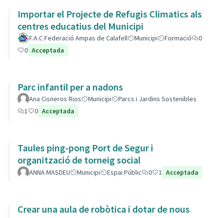
Importar el Projecte de Refugis Climatics als
centres educatius del Municipi
F.A.C Federació Ampas de Calafell
Municipi
Formació
0
0
Acceptada
Parc infantil per a nadons
Ana Cisneros Rios
Municipi
Parcs i Jardins Sostenibles
1
0
Acceptada
Taules ping-pong Port de Segur i
organització de torneig social
ANNA MASDEU
Municipi
Espai Públic
0
1
Acceptada
Crear una aula de robòtica i dotar de nous