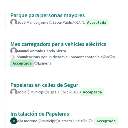
Parque para personas mayores
José Manuel jaime
Espai Públic
1
1
Acceptada
Mes carregadors per a vehicles elèctrics
Manuel Antonio García Sierra
Comunicacions per un desenvolupament sostenible
0
0
Acceptada
Esmena
Papeleras en calles de Segur
socjo
Municipi
Espai Públic
0
0
Acceptada
Instalación de Papeleras
elia moreno
Municipi
Carrers i Vials
0
0
Acceptada