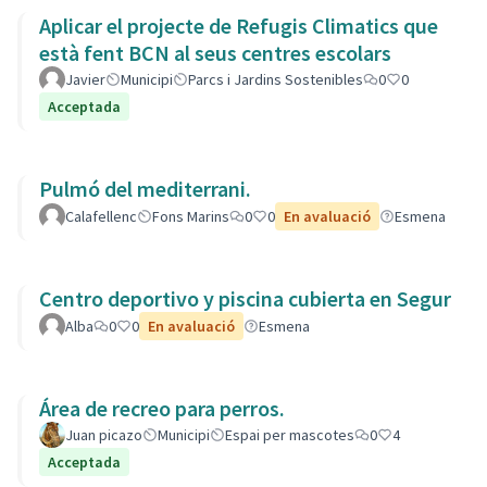
Aplicar el projecte de Refugis Climatics que
està fent BCN al seus centres escolars
Javier
Municipi
Parcs i Jardins Sostenibles
0
0
Acceptada
Pulmó del mediterrani.
Calafellenc
Fons Marins
0
0
En avaluació
Esmena
Centro deportivo y piscina cubierta en Segur
Alba
0
0
En avaluació
Esmena
Área de recreo para perros.
Juan picazo
Municipi
Espai per mascotes
0
4
Acceptada