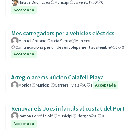
Natalia Duch Elies
Municipi
Joventut
0
0
Acceptada
Mes carregadors per a vehicles elèctrics
Manuel Antonio García Sierra
Municipi
Comunicacions per un desenvolupament sostenible
0
0
Acceptada
Arreglo aceras núcleo Calafell Playa
Monica
Municipi
Carrers i Vials
0
1
Acceptada
Renovar els Jocs infantils al costat del Port
Ramon Ferré i Solé
Municipi
Platges
0
0
Acceptada