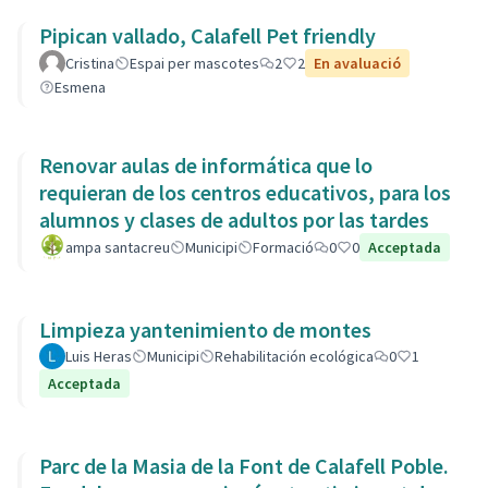
Pipican vallado, Calafell Pet friendly
Cristina
Espai per mascotes
2
2
En avaluació
Esmena
Renovar aulas de informática que lo
requieran de los centros educativos, para los
alumnos y clases de adultos por las tardes
ampa santacreu
Municipi
Formació
0
0
Acceptada
Limpieza yantenimiento de montes
Luis Heras
Municipi
Rehabilitación ecológica
0
1
Acceptada
Parc de la Masia de la Font de Calafell Poble.