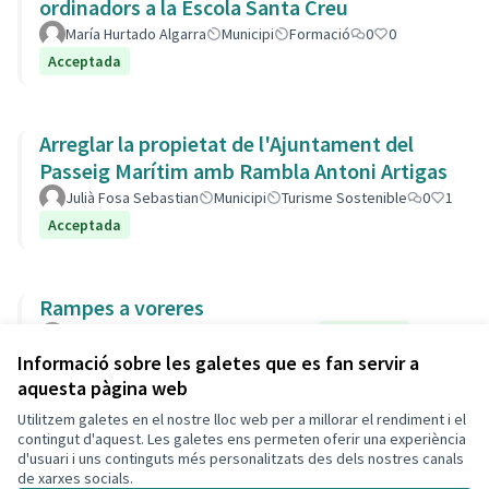
ordinadors a la Escola Santa Creu
María Hurtado Algarra
Municipi
Formació
0
0
Acceptada
Arreglar la propietat de l'Ajuntament del
Passeig Marítim amb Rambla Antoni Artigas
Julià Fosa Sebastian
Municipi
Turisme Sostenible
0
1
Acceptada
Rampes a voreres
socjo
Municipi
Carrers i Vials
0
0
Acceptada
Informació sobre les galetes que es fan servir a
aquesta pàgina web
Utilitzem galetes en el nostre lloc web per a millorar el rendiment i el
Termes i condicions d'ús
contingut d'aquest. Les galetes ens permeten oferir una experiència
Configuració de les galetes
d'usuari i uns continguts més personalitzats des dels nostres canals
Decidim Calafell a X
Decidim Calafell a Facebook
Decidim Calafell a YouTube
Decidim Calafell a GitHub
de xarxes socials.