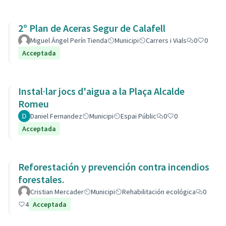
2º Plan de Aceras Segur de Calafell
Miguel Ángel Perín Tienda
Municipi
Carrers i Vials
0
0
Acceptada
Instal·lar jocs d'aigua a la Plaça Alcalde
Romeu
Daniel Fernandez
Municipi
Espai Públic
0
0
Acceptada
Reforestación y prevención contra incendios
forestales.
Cristian Mercader
Municipi
Rehabilitación ecológica
0
4
Acceptada