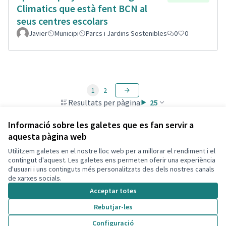
Climatics que està fent BCN al
seus centres escolars
Javier
Municipi
Parcs i Jardins Sostenibles
0
0
1
2
Resultats per pàgina:
25
Informació sobre les galetes que es fan servir a
aquesta pàgina web
Utilitzem galetes en el nostre lloc web per a millorar el rendiment i el
Termes i condicions d'ús
contingut d'aquest. Les galetes ens permeten oferir una experiència
Configuració de les galetes
d'usuari i uns continguts més personalitzats des dels nostres canals
Decidim Calafell a X
Decidim Calafell a Facebook
Decidim Calafell a YouTube
Decidim Calafell a GitHub
de xarxes socials.
(Enllaç extern)
(Enllaç extern)
(Enllaç extern)
(Enllaç extern)
Acceptar totes
Rebutjar-les
Amb llicènc
(Enllaç exte
Configuració
(Enllaç extern)