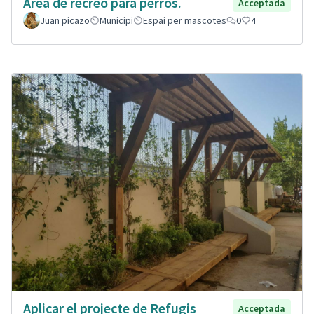
Área de recreo para perros.
Acceptada
Juan picazo
Municipi
Espai per mascotes
0
4
Aplicar el projecte de Refugis
Acceptada