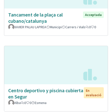
Tancament de la plaça cal
Acceptada
cubano/catalunya
XAVIER PALAU LAPREA
Municipi
Carrers i Vials
0
0
Centro deportivo y piscina cubierta
En
avaluació
en Segur
Alba
0
0
Esmena