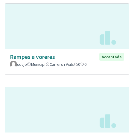
Rampes a voreres
Acceptada
socjo
Municipi
Carrers i Vials
0
0