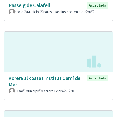
Passeig de Calafell
Acceptada
socjo
Municipi
Parcs i Jardins Sostenibles
0
0
Vorera al costat institut Camí de
Acceptada
Mar
luisa
Municipi
Carrers i Vials
0
0