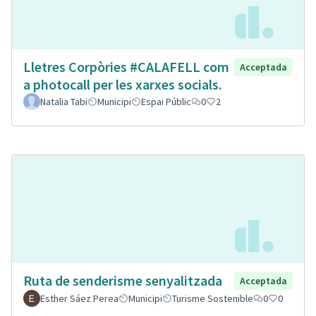
Lletres Corpòries #CALAFELL com
Acceptada
a photocall per les xarxes socials.
Natalia Tabi
Municipi
Espai Públic
0
2
Ruta de senderisme senyalitzada
Acceptada
Esther Sáez Perea
Municipi
Turisme Sostenible
0
0