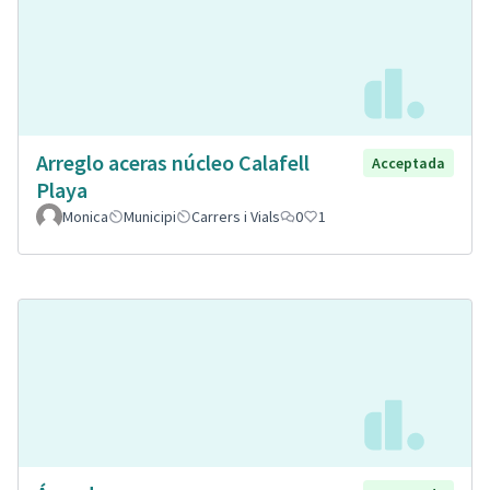
Arreglo aceras núcleo Calafell
Acceptada
Playa
Monica
Municipi
Carrers i Vials
0
1