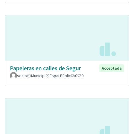
Papeleras en calles de Segur
Acceptada
socjo
Municipi
Espai Públic
0
0