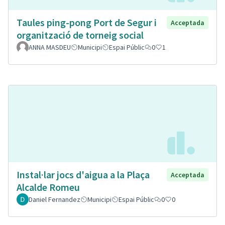
Taules ping-pong Port de Segur i
Acceptada
organització de torneig social
ANNA MASDEU
Municipi
Espai Públic
0
1
Instal·lar jocs d'aigua a la Plaça
Acceptada
Alcalde Romeu
Daniel Fernandez
Municipi
Espai Públic
0
0