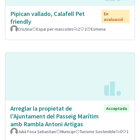
Pipican vallado, Calafell Pet
En
avaluació
friendly
Cristina
Espai per mascotes
2
2
Esmena
Arreglar la propietat de
Acceptada
l'Ajuntament del Passeig Marítim
amb Rambla Antoni Artigas
Julià Fosa Sebastian
Municipi
Turisme Sostenible
0
1