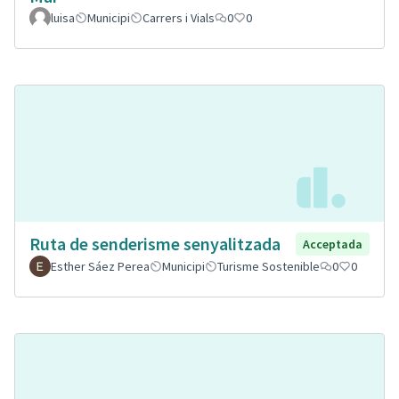
luisa
Municipi
Carrers i Vials
0
0
Ruta de senderisme senyalitzada
Acceptada
Esther Sáez Perea
Municipi
Turisme Sostenible
0
0