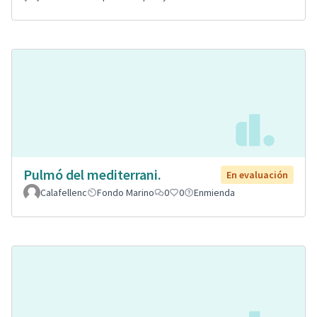
Pulmó del mediterrani.
En evaluación
Calafellenc
Fondo Marino
0
0
Enmienda