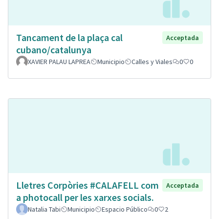
Tancament de la plaça cal
Acceptada
cubano/catalunya
XAVIER PALAU LAPREA
Municipio
Calles y Viales
0
0
Lletres Corpòries #CALAFELL com
Acceptada
a photocall per les xarxes socials.
Natalia Tabi
Municipio
Espacio Público
0
2