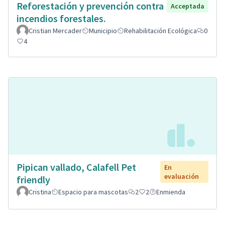
Reforestación y prevención contra
Acceptada
incendios forestales.
Cristian Mercader
Municipio
Rehabilitación Ecológica
0
4
Pipican vallado, Calafell Pet
En
evaluación
friendly
Cristina
Espacio para mascotas
2
2
Enmienda