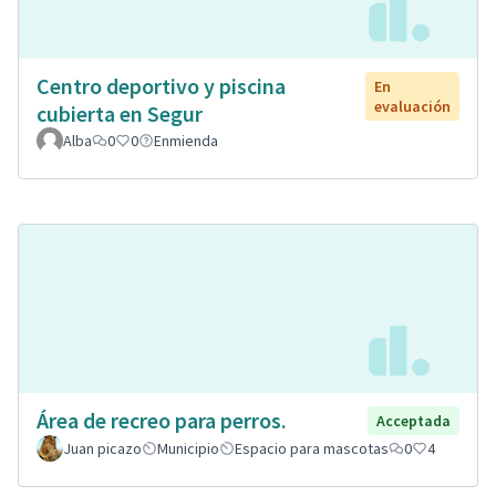
Centro deportivo y piscina
En
evaluación
cubierta en Segur
Alba
0
0
Enmienda
Área de recreo para perros.
Acceptada
Juan picazo
Municipio
Espacio para mascotas
0
4