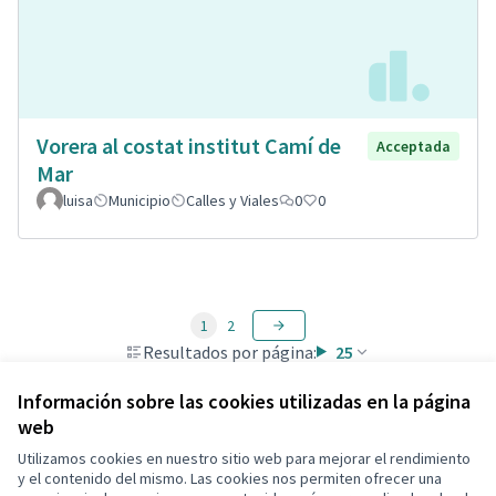
Vorera al costat institut Camí de
Acceptada
Mar
luisa
Municipio
Calles y Viales
0
0
1
2
Resultados por página:
25
Información sobre las cookies utilizadas en la página
web
Utilizamos cookies en nuestro sitio web para mejorar el rendimiento
Términos y condiciones de uso
y el contenido del mismo. Las cookies nos permiten ofrecer una
Configuración de cookies