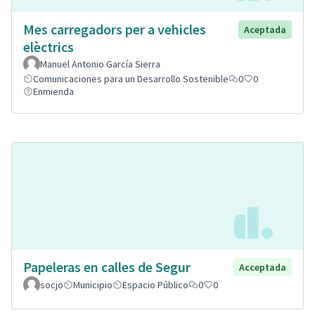
Mes carregadors per a vehicles
Aceptada
elèctrics
Manuel Antonio García Sierra
Comunicaciones para un Desarrollo Sostenible
0
0
Enmienda
Papeleras en calles de Segur
Acceptada
socjo
Municipio
Espacio Público
0
0