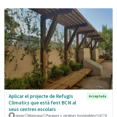
Aplicar el projecte de Refugis
Acceptada
Climatics que està fent BCN al
seus centres escolars
Javier
Municipio
Parques y Jardines Sostenibles
0
0