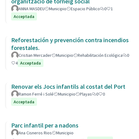
organització de torneig social
ANNA MASDEU
Municipio
Espacio Público
0
1
Acceptada
Reforestación y prevención contra incendios
forestales.
Cristian Mercader
Municipio
Rehabilitación Ecológica
0
4
Acceptada
Renovar els Jocs infantils al costat del Port
Ramon Ferré i Solé
Municipio
Playas
0
0
Acceptada
Parc infantil per a nadons
Ana Cisneros Rios
Municipio