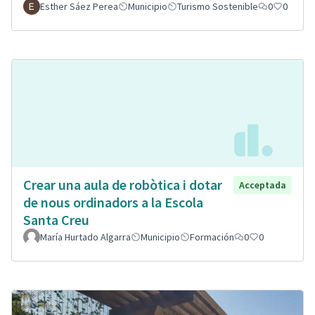
Esther Sáez Perea
Municipio
Turismo Sostenible
0
0
Crear una aula de robòtica i dotar
Acceptada
de nous ordinadors a la Escola
Santa Creu
María Hurtado Algarra
Municipio
Formación
0
0