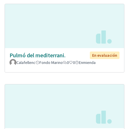
Pulmó del mediterrani.
En evaluación
Calafellenc
Fondo Marino
0
0
Enmienda