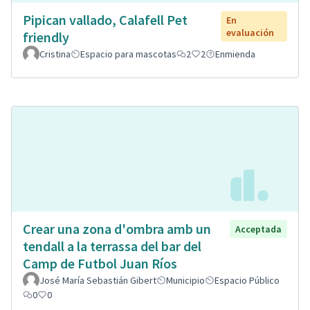
Pipican vallado, Calafell Pet
En
evaluación
friendly
Cristina
Espacio para mascotas
2
2
Enmienda
Crear una zona d'ombra amb un
Acceptada
tendall a la terrassa del bar del
Camp de Futbol Juan Ríos
José María Sebastián Gibert
Municipio
Espacio Público
0
0