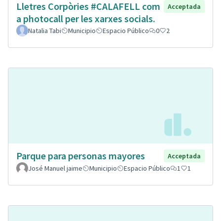
Lletres Corpòries #CALAFELL com
Acceptada
a photocall per les xarxes socials.
Natalia Tabi
Municipio
Espacio Público
0
2
Parque para personas mayores
Acceptada
José Manuel jaime
Municipio
Espacio Público
1
1