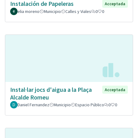
Instalación de Papeleras
Acceptada
elia moreno
Municipio
Calles y Viales
0
0
Instal·lar jocs d'aigua a la Plaça
Acceptada
Alcalde Romeu
Daniel Fernandez
Municipio
Espacio Público
0
0