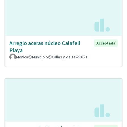
Arreglo aceras núcleo Calafell
Acceptada
Playa
Monica
Municipio
Calles y Viales
0
1