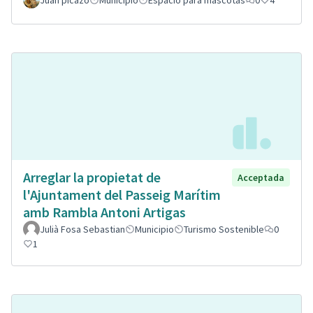
Juan picazo
Municipio
Espacio para mascotas
0
4
Arreglar la propietat de
Acceptada
l'Ajuntament del Passeig Marítim
amb Rambla Antoni Artigas
Julià Fosa Sebastian
Municipio
Turismo Sostenible
0
1