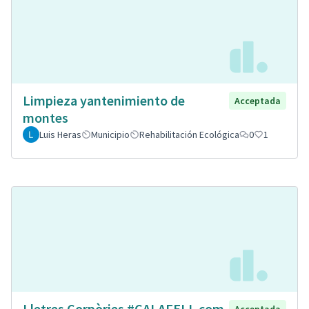
Limpieza yantenimiento de
Acceptada
montes
Luis Heras
Municipio
Rehabilitación Ecológica
0
1
Lletres Corpòries #CALAFELL com