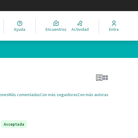
legir el idioma
Ayuda
Encuentros
Actividad
Entra
Leaflet
|
©
HERE maps
ina como puntos en el mapa. El elemento se puede utilizar con un 
iones
Más comentadas
Con más seguidoras
Con más autoras
Acceptada