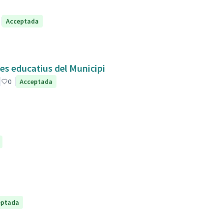
Acceptada
res educatius del Municipi
0
Acceptada
eptada