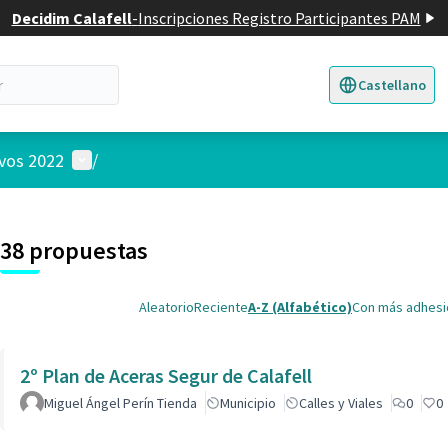
Decidim Calafell
-
Inscripciones Registro Participantes PAM
Castellano
Triar la llengua
E
Menú de usuario
ivos 2022
/
 el mapa
nte elemento es un mapa que presenta los componentes de esta pág
38 propuestas
Aleatorio
Reciente
A-Z (Alfabético)
Con más adhes
2º Plan de Aceras Segur de Calafell
Miguel Ángel Perín Tienda
Municipio
Calles y Viales
0
0