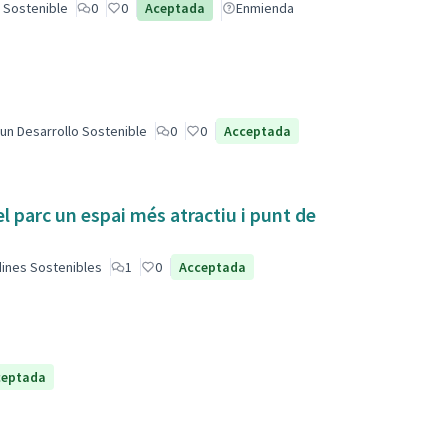
 Sostenible
0
0
Aceptada
Enmienda
un Desarrollo Sostenible
0
0
Acceptada
el parc un espai més atractiu i punt de
dines Sostenibles
1
0
Acceptada
ceptada