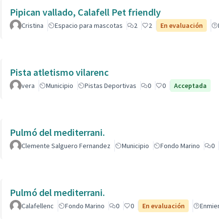
Pipican vallado, Calafell Pet friendly
Cristina
Espacio para mascotas
2
2
En evaluación
Pista atletismo vilarenc
vera
Municipio
Pistas Deportivas
0
0
Acceptada
Pulmó del mediterrani.
Clemente Salguero Fernandez
Municipio
Fondo Marino
0
Pulmó del mediterrani.
Calafellenc
Fondo Marino
0
0
En evaluación
Enmie