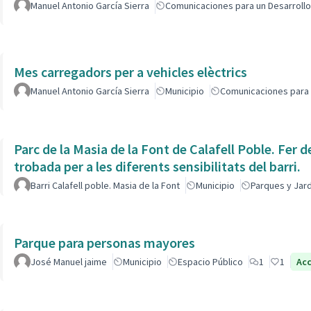
Manuel Antonio García Sierra
Comunicaciones para un Desarrollo
Mes carregadors per a vehicles elèctrics
Manuel Antonio García Sierra
Municipio
Comunicaciones para 
Parc de la Masia de la Font de Calafell Poble. Fer d
trobada per a les diferents sensibilitats del barri.
Barri Calafell poble. Masia de la Font
Municipio
Parques y Jar
Parque para personas mayores
José Manuel jaime
Municipio
Espacio Público
1
1
Ac