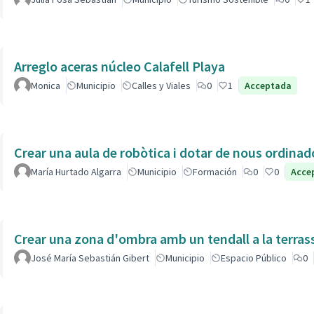
Arreglo aceras núcleo Calafell Playa
Monica
Municipio
Calles y Viales
0
1
Acceptada
Crear una aula de robòtica i dotar de nous ordinad
María Hurtado Algarra
Municipio
Formación
0
0
Acce
Crear una zona d'ombra amb un tendall a la terras
José María Sebastián Gibert
Municipio
Espacio Público
0