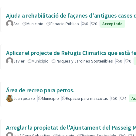
Ajuda a rehabilitació de façanes d'antigues cases de
Ara
Municipio
Espacio Público
0
0
Acceptada
Aplicar el projecte de Refugis Climatics que està f
Javier
Municipio
Parques y Jardines Sostenibles
0
0
Área de recreo para perros.
Juan picazo
Municipio
Espacio para mascotas
0
4
Ac
Arreglar la propietat de l'Ajuntament del Passeig
Julià Fosa Sebastian
Municipio
Turismo Sostenible
0
1