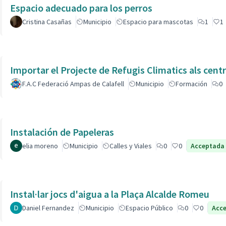
Espacio adecuado para los perros
Cristina Casañas
Municipio
Espacio para mascotas
1
1
Importar el Projecte de Refugis Climatics als cent
F.A.C Federació Ampas de Calafell
Municipio
Formación
0
Instalación de Papeleras
elia moreno
Municipio
Calles y Viales
0
0
Acceptada
Instal·lar jocs d'aigua a la Plaça Alcalde Romeu
Daniel Fernandez
Municipio
Espacio Público
0
0
Acc