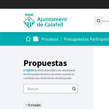
Inicio
Menú principal
/
Procesos
/
Presupuestos Participat
Saltar
El siguie
+
−
Propuestas
El siguiente formulario filtra los resultados
de búsqueda dinámicamente cuando se
cambian las condiciones de búsqueda.
Estado