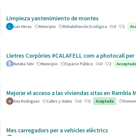
Limpieza yantenimiento de montes
Luis Heras
Municipio
Rehabilitación Ecológica
0
1
Ac
Lletres Corpòries #CALAFELL com a photocall per l
Natalia Tabi
Municipio
Espacio Público
0
2
Acceptad
Mejorar el acceso a las viviendas sitas en Ra
Ana Rodriguez
Calles y Viales
0
0
Aceptada
Enmie
Mes carregadors per a vehicles elèctrics