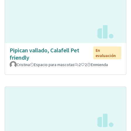
Pipican vallado, Calafell Pet
En
evaluación
friendly
Cristina
Espacio para mascotas
2
2
Enmienda