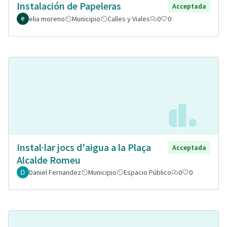
Instalación de Papeleras
Acceptada
elia moreno
Municipio
Calles y Viales
0
0
Instal·lar jocs d'aigua a la Plaça
Acceptada
Alcalde Romeu
Daniel Fernandez
Municipio
Espacio Público
0
0