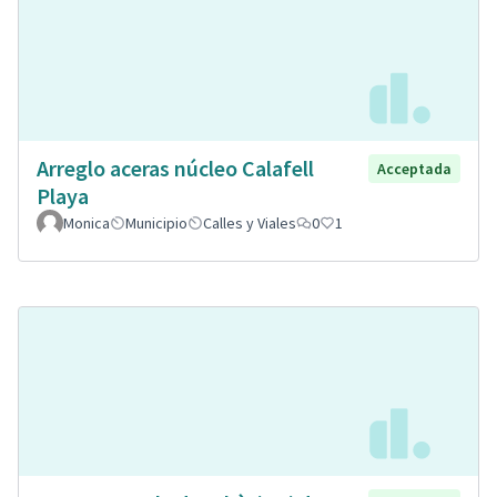
Arreglo aceras núcleo Calafell
Acceptada
Playa
Monica
Municipio
Calles y Viales
0
1