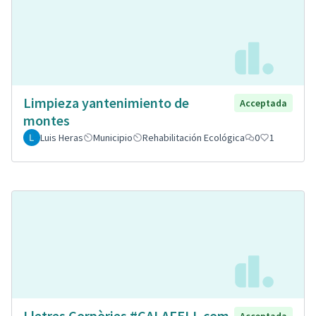
Limpieza yantenimiento de
Acceptada
montes
Luis Heras
Municipio
Rehabilitación Ecológica
0
1
Lletres Corpòries #CALAFELL com