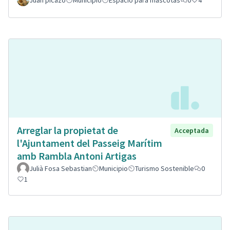
Juan picazo
Municipio
Espacio para mascotas
0
4
Arreglar la propietat de
Acceptada
l'Ajuntament del Passeig Marítim
amb Rambla Antoni Artigas
Julià Fosa Sebastian
Municipio
Turismo Sostenible
0
1