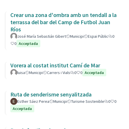
Crear una zona d'ombra amb un tendall a la
terrassa del bar del Camp de Futbol Juan
Ríos
José María Sebastián Gibert
Municipi
Espai Públic
0
0
Acceptada
Vorera al costat institut Camí de Mar
luisa
Municipi
Carrers i Vials
0
0
Acceptada
Ruta de senderisme senyalitzada
Esther Sáez Perea
Municipi
Turisme Sostenible
0
0
Acceptada