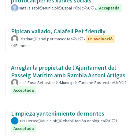
photocall per les xarxes socials.
Natalia Tabi
Municipi
Espai Públic
0
2
Acceptada
Pipican vallado, Calafell Pet friendly
Cristina
Espai per mascotes
2
2
En avaluació
Esmena
Arreglar la propietat de l'Ajuntament del
Passeig Marítim amb Rambla Antoni Artigas
Julià Fosa Sebastian
Municipi
Turisme Sostenible
0
1
Acceptada
Limpieza yantenimiento de montes
Luis Heras
Municipi
Rehabilitación ecológica
0
1
Acceptada