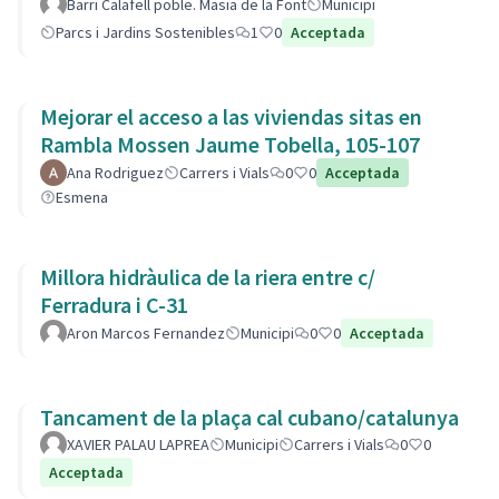
barri.
Barri Calafell poble. Masia de la Font
Municipi
Parcs i Jardins Sostenibles
1
0
Acceptada
Mejorar el acceso a las viviendas sitas en
Rambla Mossen Jaume Tobella, 105-107
Ana Rodriguez
Carrers i Vials
0
0
Acceptada
Esmena
Millora hidràulica de la riera entre c/
Ferradura i C-31
Aron Marcos Fernandez
Municipi
0
0
Acceptada
Tancament de la plaça cal cubano/catalunya
XAVIER PALAU LAPREA
Municipi
Carrers i Vials
0
0
Acceptada