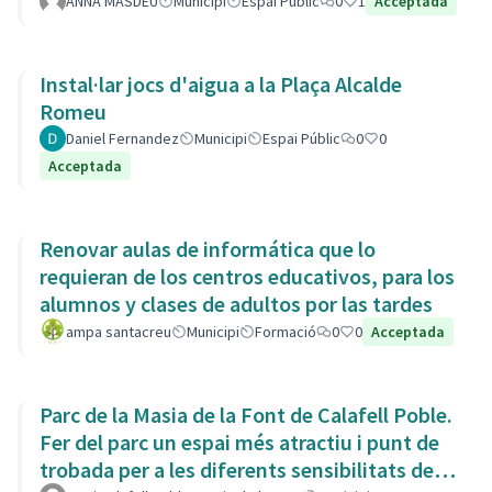
ANNA MASDEU
Municipi
Espai Públic
0
1
Acceptada
Instal·lar jocs d'aigua a la Plaça Alcalde
Romeu
Daniel Fernandez
Municipi
Espai Públic
0
0
Acceptada
Renovar aulas de informática que lo
requieran de los centros educativos, para los
alumnos y clases de adultos por las tardes
ampa santacreu
Municipi
Formació
0
0
Acceptada
Parc de la Masia de la Font de Calafell Poble.
Fer del parc un espai més atractiu i punt de
trobada per a les diferents sensibilitats del