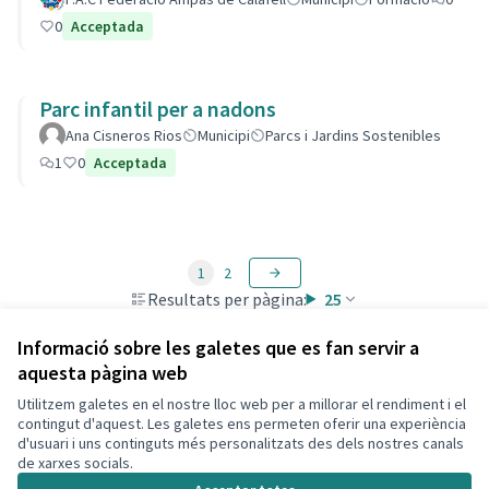
0
Acceptada
Parc infantil per a nadons
Ana Cisneros Rios
Municipi
Parcs i Jardins Sostenibles
1
0
Acceptada
1
2
Resultats per pàgina:
25
Informació sobre les galetes que es fan servir a
aquesta pàgina web
Utilitzem galetes en el nostre lloc web per a millorar el rendiment i el
Termes i condicions d'ús
contingut d'aquest. Les galetes ens permeten oferir una experiència
Configuració de les galetes
d'usuari i uns continguts més personalitzats des dels nostres canals
Decidim Calafell a X
Decidim Calafell a Facebook
Decidim Calafell a YouTube
Decidim Calafell a GitHub
de xarxes socials.
(Enllaç extern)
(Enllaç extern)
(Enllaç extern)
(Enllaç extern)