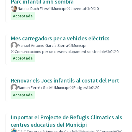
Parc infantil amb sombra
Natalia Duch Elies
Municipi
Joventut
0
0
Acceptada
Mes carregadors per a vehicles elèctrics
Manuel Antonio García Sierra
Municipi
Comunicacions per un desenvolupament sostenible
0
0
Acceptada
Renovar els Jocs infantils al costat del Port
Ramon Ferré i Solé
Municipi
Platges
0
0
Acceptada
Importar el Projecte de Refugis Climatics als
centres educatius del Municipi
F.A.C Federació Ampas de Calafell
Municipi
Formació
0