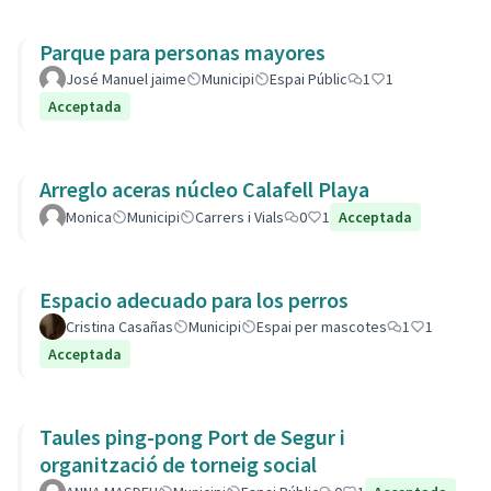
Parque para personas mayores
José Manuel jaime
Municipi
Espai Públic
1
1
Acceptada
Arreglo aceras núcleo Calafell Playa
Monica
Municipi
Carrers i Vials
0
1
Acceptada
Espacio adecuado para los perros
Cristina Casañas
Municipi
Espai per mascotes
1
1
Acceptada
Taules ping-pong Port de Segur i
organització de torneig social