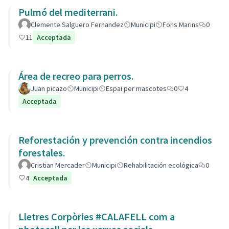
Pulmó del mediterrani.
Clemente Salguero Fernandez
Municipi
Fons Marins
0
11
Acceptada
Área de recreo para perros.
Juan picazo
Municipi
Espai per mascotes
0
4
Acceptada
Reforestación y prevención contra incendios
forestales.
Cristian Mercader
Municipi
Rehabilitación ecológica
0
4
Acceptada
Lletres Corpòries #CALAFELL com a