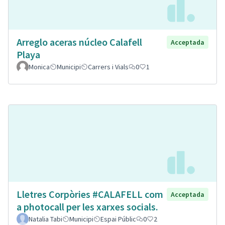
Arreglo aceras núcleo Calafell
Acceptada
Playa
Monica
Municipi
Carrers i Vials
0
1
Lletres Corpòries #CALAFELL com
Acceptada
a photocall per les xarxes socials.
Natalia Tabi
Municipi
Espai Públic
0
2