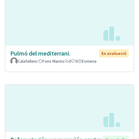
Pulmó del mediterrani.
En avaluació
Calafellenc
Fons Marins
0
0
Esmena