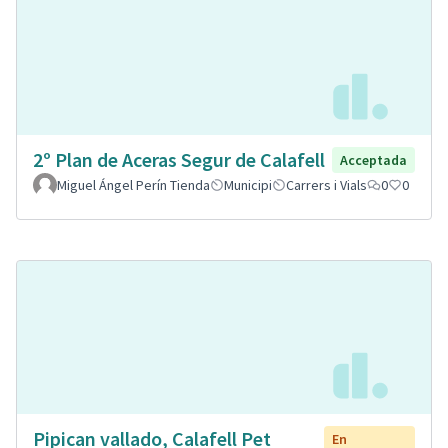
2º Plan de Aceras Segur de Calafell
Acceptada
Miguel Ángel Perín Tienda
Municipi
Carrers i Vials
0
0
Pipican vallado, Calafell Pet
En