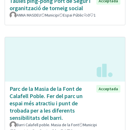
Taules ping-pong Port de Segur i
Acceptada
organització de torneig social
ANNA MASDEU
Municipi
Espai Públic
0
1
Parc de la Masia de la Font de
Acceptada
Calafell Poble. Fer del parc un
espai més atractiu i punt de
trobada per a les diferents
sensibilitats del barri.
Barri Calafell poble. Masia de la Font
Municipi