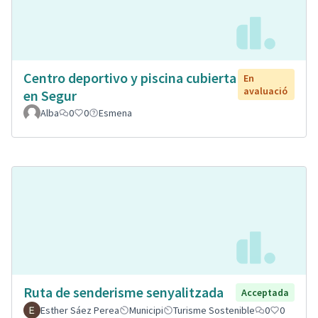
Centro deportivo y piscina cubierta
En
avaluació
en Segur
Alba
0
0
Esmena
Ruta de senderisme senyalitzada
Acceptada
Esther Sáez Perea
Municipi
Turisme Sostenible
0
0