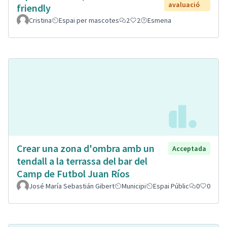
avaluació
friendly
Cristina
Espai per mascotes
2
2
Esmena
Crear una zona d'ombra amb un
Acceptada
tendall a la terrassa del bar del
Camp de Futbol Juan Ríos
José María Sebastián Gibert
Municipi
Espai Públic
0
0