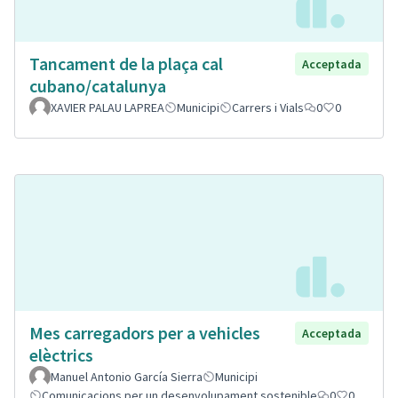
Tancament de la plaça cal
Acceptada
cubano/catalunya
XAVIER PALAU LAPREA
Municipi
Carrers i Vials
0
0
Mes carregadors per a vehicles
Acceptada
elèctrics
Manuel Antonio García Sierra
Municipi
Comunicacions per un desenvolupament sostenible
0
0