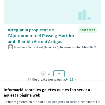
Arreglar la propietat de
Acceptada
l'Ajuntament del Passeig Marítim
amb Rambla Antoni Artigas
Julià Fosa Sebastian
Municipi
Turisme Sostenible
0
1
1
2
Resultats per pàgina:
25
Informació sobre les galetes que es fan servir a
aquesta pàgina web
Utilitzem galetes en el nostre lloc web per a millorar el rendiment i el
Termes i condicions d'ús