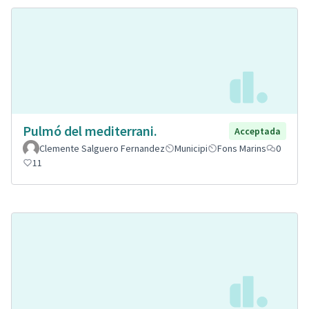
Pulmó del mediterrani.
Acceptada
Clemente Salguero Fernandez
Municipi
Fons Marins
0
11