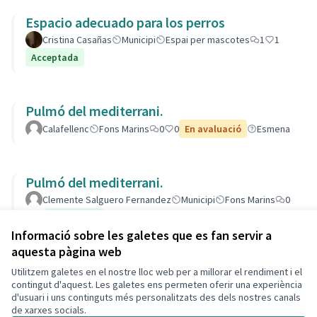
Espacio adecuado para los perros
Cristina Casañas
Municipi
Espai per mascotes
1
1
Acceptada
Pulmó del mediterrani.
Calafellenc
Fons Marins
0
0
En avaluació
Esmena
Pulmó del mediterrani.
Clemente Salguero Fernandez
Municipi
Fons Marins
0
11
Acceptada
Informació sobre les galetes que es fan servir a
aquesta pàgina web
Utilitzem galetes en el nostre lloc web per a millorar el rendiment i el
Termes i condicions d'ús
contingut d'aquest. Les galetes ens permeten oferir una experiència
Configuració de les galetes
d'usuari i uns continguts més personalitzats des dels nostres canals
Decidim Calafell a X
Decidim Calafell a Facebook
Decidim Calafell a YouTube
Decidim Calafell a GitHub
de xarxes socials.