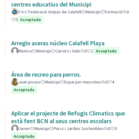
centres educatius del Municipi
F.A.C Federació Ampas de Calafell
Municipi
Formació
0
0
Acceptada
Arreglo aceras núcleo Calafell Playa
Monica
Municipi
Carrers i Vials
0
1
Acceptada
Área de recreo para perros.
Juan picazo
Municipi
Espai per mascotes
0
4
Acceptada
Aplicar el projecte de Refugis Climatics que
està fent BCN al seus centres escolars
Javier
Municipi
Parcs i Jardins Sostenibles
0
0
Acceptada