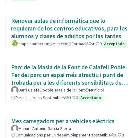
Renovar aulas de informática que lo
requieran de los centros educativos, para los
alumnos y clases de adultos por las tardes
ampa santacreu
Municipi
Formació
0
0
Acceptada
Parc de la Masia de la Font de Calafell Poble.
Fer del parc un espai més atractiu i punt de
trobada per a les diferents sensibilitats del
barri.
Barri Calafell poble. Masia de la Font
Municipi
Parcs i Jardins Sostenibles
1
0
Acceptada
Mes carregadors per a vehicles elèctrics
Manuel Antonio García Sierra
Comunicacions per un desenvolupament sostenible
0
0