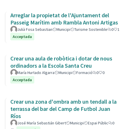
Arreglar la propietat de l'Ajuntament del
Passeig Marítim amb Rambla Antoni Artigas
Julià Fosa Sebastian
Municipi
Turisme Sostenible
0
1
Acceptada
Crear una aula de robòtica i dotar de nous
ordinadors a la Escola Santa Creu
María Hurtado Algarra
Municipi
Formació
0
0
Acceptada
Crear una zona d'ombra amb un tendall a la
terrassa del bar del Camp de Futbol Juan
Ríos
José María Sebastián Gibert
Municipi
Espai Públic
0