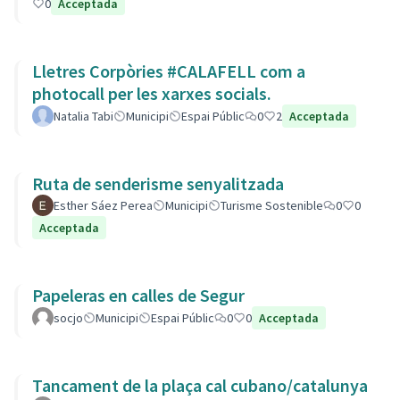
0
Acceptada
Lletres Corpòries #CALAFELL com a
photocall per les xarxes socials.
Natalia Tabi
Municipi
Espai Públic
0
2
Acceptada
Ruta de senderisme senyalitzada
Esther Sáez Perea
Municipi
Turisme Sostenible
0
0
Acceptada
Papeleras en calles de Segur
socjo
Municipi
Espai Públic
0
0
Acceptada
Tancament de la plaça cal cubano/catalunya