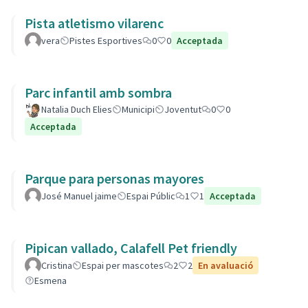
Pista atletismo vilarenc
vera
Pistes Esportives
0
0
Acceptada
Parc infantil amb sombra
Natalia Duch Elies
Municipi
Joventut
0
0
Acceptada
Parque para personas mayores
José Manuel jaime
Espai Públic
1
1
Acceptada
Pipican vallado, Calafell Pet friendly
Cristina
Espai per mascotes
2
2
En avaluació
Esmena