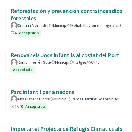
Reforestación y prevención contra incendios
forestales.
Cristian Mercader
Municipi
Rehabilitación ecológica
0
4
Acceptada
Renovar els Jocs infantils al costat del Port
Ramon Ferré i Solé
Municipi
Platges
0
0
Acceptada
Parc infantil per a nadons
Ana Cisneros Rios
Municipi
Parcs i Jardins Sostenibles
1
0
Acceptada
Importar el Projecte de Refugis Climatics als