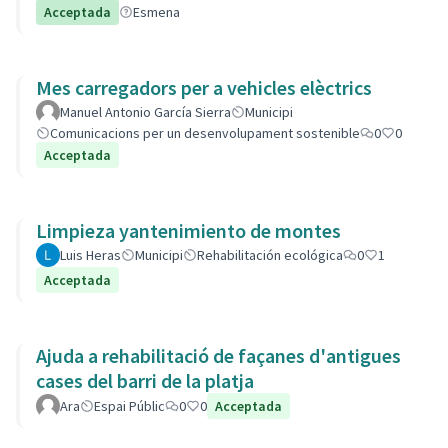
Acceptada
Esmena
Mes carregadors per a vehicles elèctrics
Manuel Antonio García Sierra
Municipi
Comunicacions per un desenvolupament sostenible
0
0
Acceptada
Limpieza yantenimiento de montes
Luis Heras
Municipi
Rehabilitación ecológica
0
1
Acceptada
Ajuda a rehabilitació de façanes d'antigues
cases del barri de la platja
Ara
Espai Públic
0
0
Acceptada