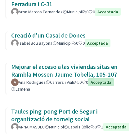
Ferradura i C-31
Aron Marcos Fernandez
Municipi
0
0
Acceptada
Creació d'un Casal de Dones
Isabel Bou Bayona
Municipi
0
0
Acceptada
Mejorar el acceso a las viviendas sitas en
Rambla Mossen Jaume Tobella, 105-107
Ana Rodriguez
Carrers i Vials
0
0
Acceptada
Esmena
Taules ping-pong Port de Segur i
organització de torneig social
ANNA MASDEU
Municipi
Espai Públic
0
1
Acceptada