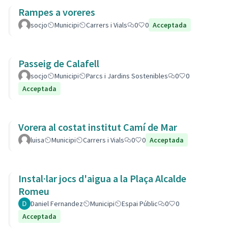
Rampes a voreres
socjo
Municipi
Carrers i Vials
0
0
Acceptada
Passeig de Calafell
socjo
Municipi
Parcs i Jardins Sostenibles
0
0
Acceptada
Vorera al costat institut Camí de Mar
luisa
Municipi
Carrers i Vials
0
0
Acceptada
Instal·lar jocs d'aigua a la Plaça Alcalde
Romeu
Daniel Fernandez
Municipi
Espai Públic
0
0
Acceptada