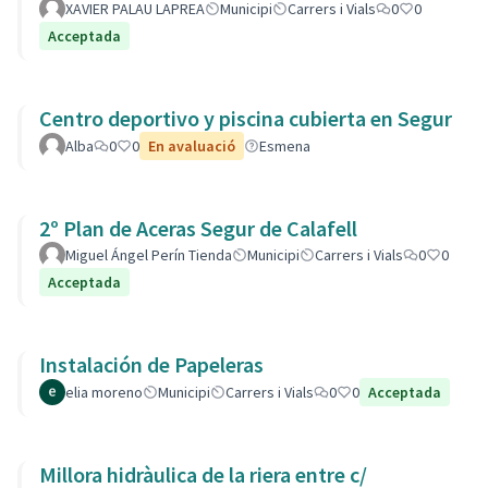
XAVIER PALAU LAPREA
Municipi
Carrers i Vials
0
0
Acceptada
Centro deportivo y piscina cubierta en Segur
Alba
0
0
En avaluació
Esmena
2º Plan de Aceras Segur de Calafell
Miguel Ángel Perín Tienda
Municipi
Carrers i Vials
0
0
Acceptada
Instalación de Papeleras
elia moreno
Municipi
Carrers i Vials
0
0
Acceptada
Millora hidràulica de la riera entre c/