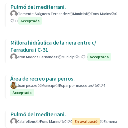
Pulmó del mediterrani.
Clemente Salguero Fernandez
Municipi
Fons Marins
0
11
Acceptada
Millora hidràulica de la riera entre c/
Ferradura i C-31
Aron Marcos Fernandez
Municipi
0
0
Acceptada
Área de recreo para perros.
Juan picazo
Municipi
Espai per mascotes
0
4
Acceptada
Pulmó del mediterrani.
Calafellenc
Fons Marins
0
0
En avaluació
Esmena