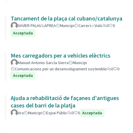
Tancament de la plaça cal cubano/catalunya
XAVIER PALAU LAPREA
Municipi
Carrers i Vials
0
0
Acceptada
Mes carregadors per a vehicles elèctrics
Manuel Antonio García Sierra
Municipi
Comunicacions per un desenvolupament sostenible
0
0
Acceptada
Ajuda a rehabilitació de façanes d'antigues
cases del barri de la platja
Ara
Municipi
Espai Públic
0
0
Acceptada