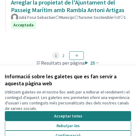
Arreglar la propietat de l'Ajuntament del
Passeig Marítim amb Rambla Antoni Artigas
Julià Fosa Sebastian
Municipi
Turisme Sostenible
0
1
Acceptada
1
2
Resultats per pàgina:
25
Informació sobre les galetes que es fan servir a
aquesta pàgina web
Utilitzem galetes en el nostre lloc web per a millorar el rendiment i el
Termes i condicions d'ús
contingut d'aquest. Les galetes ens permeten oferir una experiència
Configuració de les galetes
d'usuari i uns continguts més personalitzats des dels nostres canals
Decidim Calafell a X
Decidim Calafell a Facebook
Decidim Calafell a YouTube
Decidim Calafell a GitHub
de xarxes socials.
(Enllaç extern)
(Enllaç extern)
(Enllaç extern)
(Enllaç extern)
Acceptar totes
Rebutjar-les
Amb llicènc
(Enllaç exte
Configuració