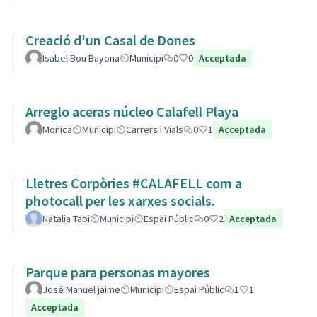
Creació d'un Casal de Dones
Isabel Bou Bayona
Municipi
0
0
Acceptada
Arreglo aceras núcleo Calafell Playa
Monica
Municipi
Carrers i Vials
0
1
Acceptada
Lletres Corpòries #CALAFELL com a
photocall per les xarxes socials.
Natalia Tabi
Municipi
Espai Públic
0
2
Acceptada
Parque para personas mayores
José Manuel jaime
Municipi
Espai Públic
1
1
Acceptada