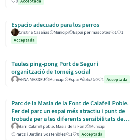
0
Acceptada
Espacio adecuado para los perros
Cristina Casañas
Municipi
Espai per mascotes
1
1
Acceptada
Taules ping-pong Port de Segur i
organització de torneig social
ANNA MASDEU
Municipi
Espai Públic
0
1
Acceptada
Parc de la Masia de la Font de Calafell Poble.
Fer del parc un espai més atractiu i punt de
trobada per a les diferents sensibilitats del
barri.
Barri Calafell poble. Masia de la Font
Municipi
Parcs i Jardins Sostenibles
1
0
Acceptada