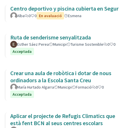
Centro deportivo y piscina cubierta en Segur
Alba
0
0
En avaluació
Esmena
Ruta de senderisme senyalitzada
Esther Sáez Perea
Municipi
Turisme Sostenible
0
0
Acceptada
Crear una aula de robòtica i dotar de nous
ordinadors a la Escola Santa Creu
María Hurtado Algarra
Municipi
Formació
0
0
Acceptada
Aplicar el projecte de Refugis Climatics que
està fent BCN al seus centres escolars