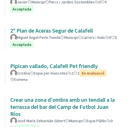
Javier
Municipi
Parcs i Jardins Sostenibles
0
0
Acceptada
2º Plan de Aceras Segur de Calafell
Miguel Ángel Perín Tienda
Municipi
Carrers i Vials
0
0
Acceptada
Pipican vallado, Calafell Pet friendly
Cristina
Espai per mascotes
2
2
En avaluació
Esmena
Crear una zona d'ombra amb un tendall a la
terrassa del bar del Camp de Futbol Juan
Ríos
José María Sebastián Gibert
Municipi
Espai Públic
0