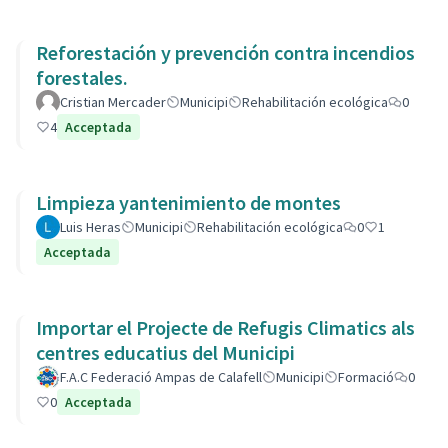
Reforestación y prevención contra incendios
forestales.
Cristian Mercader
Municipi
Rehabilitación ecológica
0
4
Acceptada
Limpieza yantenimiento de montes
Luis Heras
Municipi
Rehabilitación ecológica
0
1
Acceptada
Importar el Projecte de Refugis Climatics als
centres educatius del Municipi
F.A.C Federació Ampas de Calafell
Municipi
Formació
0
0
Acceptada