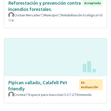
Reforestación y prevención contra
Acceptada
incendios forestales.
Cristian Mercader
Municipio
Rehabilitación Ecológica
0
4
Pipican vallado, Calafell Pet
En
evaluación
friendly
Cristina
Espacio para mascotas
2
2
Enmienda