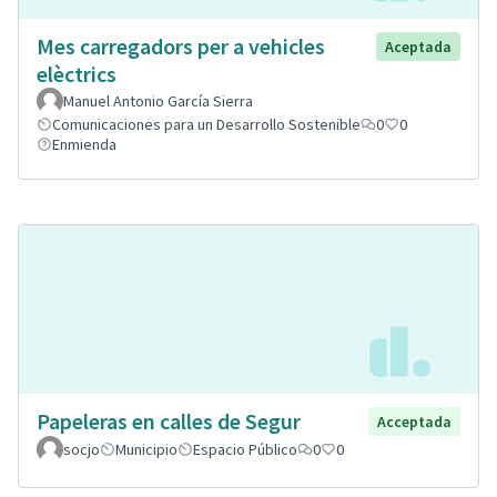
Mes carregadors per a vehicles
Aceptada
elèctrics
Manuel Antonio García Sierra
Comunicaciones para un Desarrollo Sostenible
0
0
Enmienda
Papeleras en calles de Segur
Acceptada
socjo
Municipio
Espacio Público
0
0