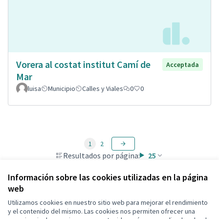
Vorera al costat institut Camí de
Acceptada
Mar
luisa
Municipio
Calles y Viales
0
0
1
2
Resultados por página:
25
Información sobre las cookies utilizadas en la página
web
Utilizamos cookies en nuestro sitio web para mejorar el rendimiento
Términos y condiciones de uso
y el contenido del mismo. Las cookies nos permiten ofrecer una
Configuración de cookies