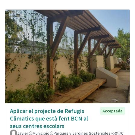
Aplicar el projecte de Refugis
Acceptada
Climatics que està fent BCN al
seus centres escolars
Javier
Municipio
Parques y Jardines Sostenibles
0
0