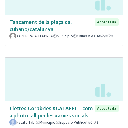
Tancament de la plaça cal
Acceptada
cubano/catalunya
XAVIER PALAU LAPREA
Municipio
Calles y Viales
0
0
Lletres Corpòries #CALAFELL com
Acceptada
a photocall per les xarxes socials.
Natalia Tabi
Municipio
Espacio Público
0
2