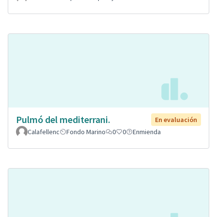
Pulmó del mediterrani.
En evaluación
Calafellenc
Fondo Marino
0
0
Enmienda