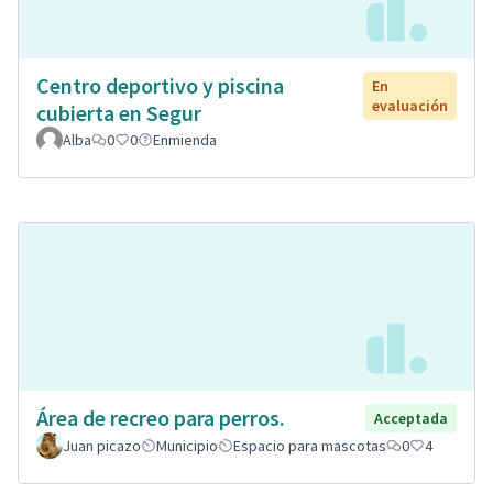
Centro deportivo y piscina
En
evaluación
cubierta en Segur
Alba
0
0
Enmienda
Área de recreo para perros.
Acceptada
Juan picazo
Municipio
Espacio para mascotas
0
4