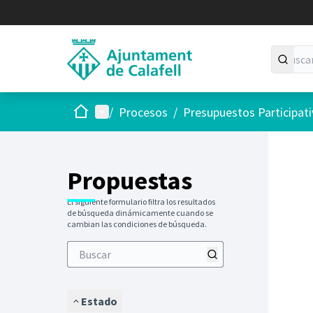
Inicio
Menú principal
/
Procesos
/
Presupuestos Participat
Saltar
El siguie
+
−
Propuestas
El siguiente formulario filtra los resultados
de búsqueda dinámicamente cuando se
cambian las condiciones de búsqueda.
Estado