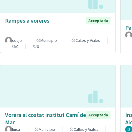
Rampes a voreres
Acceptada
Pa
socjo
Municipio
Calles y Viales
0
0
Vorera al costat institut Camí de
In
Acceptada
Mar
Al
luisa
Municipio
Calles y Viales