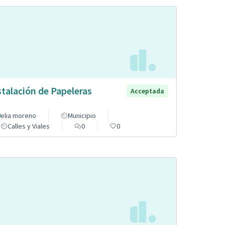
stalación de Papeleras
Acceptada
elia moreno
Municipio
Calles y Viales
0
0