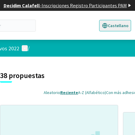
Decidim Calafell
-
Inscripciones Registro Participantes PAM
Castellano
Triar la llengua
E
Menú de usuario
ivos 2022
/
 el mapa
nte elemento es un mapa que presenta los componentes de esta pág
38 propuestas
Aleatorio
Reciente
A-Z (Alfabético)
Con más adhes