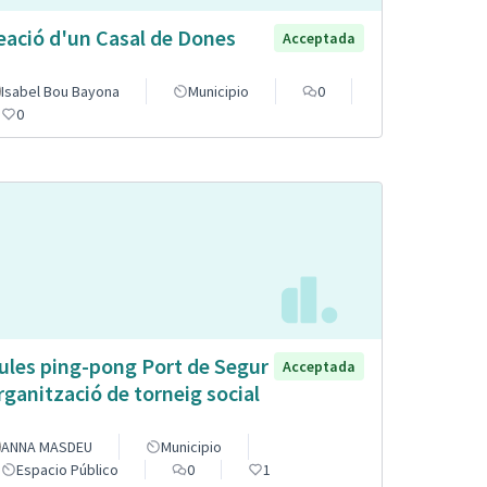
eació d'un Casal de Dones
Acceptada
Isabel Bou Bayona
Municipio
0
0
ules ping-pong Port de Segur
Acceptada
organització de torneig social
ANNA MASDEU
Municipio
Espacio Público
0
1