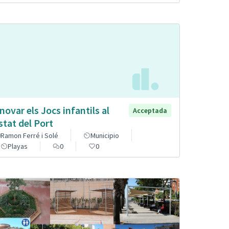
novar els Jocs infantils al
Acceptada
stat del Port
Ramon Ferré i Solé
Municipio
Playas
0
0