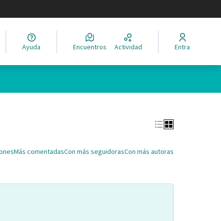
legir el idioma
Ayuda
Encuentros
Actividad
Entra
Leaflet
|
©
HERE maps
ina como puntos en el mapa. El elemento se puede utilizar con un 
iones
Más comentadas
Con más seguidoras
Con más autoras