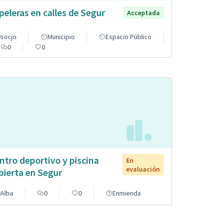
peleras en calles de Segur
Acceptada
socjo
Municipio
Espacio Público
0
0
ntro deportivo y piscina
En
evaluación
bierta en Segur
Alba
0
0
Enmienda