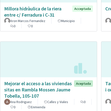
Millora hidràulica de la riera
Cr
Acceptada
entre c/ Ferradura i C-31
Aron Marcos Fernandez
Municipio
0
0
Mejorar el acceso a las viviendas
Ta
Aceptada
sitas en Rambla Mossen Jaume
i 
Tobella, 105-107
Ana Rodriguez
Calles y Viales
0
0
Enmienda