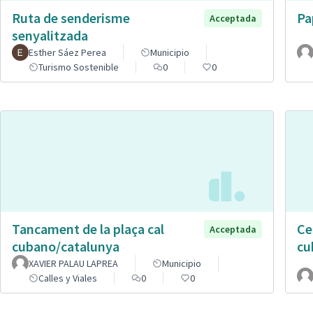
Ruta de senderisme
Pa
Acceptada
senyalitzada
Esther Sáez Perea
Municipio
Turismo Sostenible
0
0
Tancament de la plaça cal
Ce
Acceptada
cubano/catalunya
cu
XAVIER PALAU LAPREA
Municipio
Calles y Viales
0
0