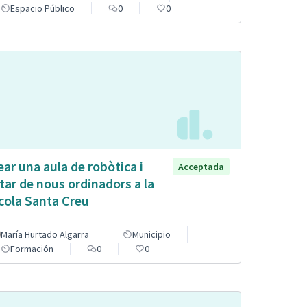
Espacio Público
0
0
ear una aula de robòtica i
Acceptada
tar de nous ordinadors a la
cola Santa Creu
María Hurtado Algarra
Municipio
Formación
0
0