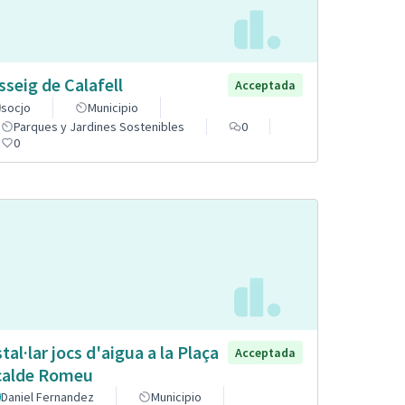
sseig de Calafell
Acceptada
socjo
Municipio
Parques y Jardines Sostenibles
0
0
stal·lar jocs d'aigua a la Plaça
Acceptada
calde Romeu
Daniel Fernandez
Municipio