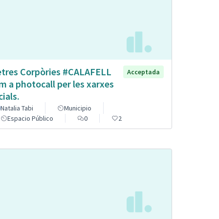
etres Corpòries #CALAFELL
Acceptada
m a photocall per les xarxes
cials.
Natalia Tabi
Municipio
Espacio Público
0
2