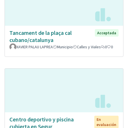
Tancament de la plaça cal
Acceptada
cubano/catalunya
XAVIER PALAU LAPREA
Municipio
Calles y Viales
0
0
Centro deportivo y piscina
En
evaluación
cubierta en Segur