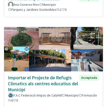
Ana Cisneros Rios
Municipio
Parques y Jardines Sostenibles
1
0
Importar el Projecte de Refugis
Acceptada
Climatics als centres educatius del
Municipi
F.A.C Federació Ampas de Calafell
Municipio
Formación
0
0