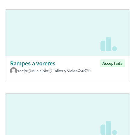
Rampes a voreres
Acceptada
socjo
Municipio
Calles y Viales
0
0