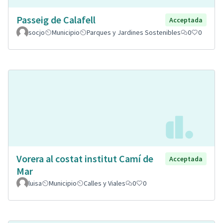
Passeig de Calafell
Acceptada
socjo
Municipio
Parques y Jardines Sostenibles
0
0
Vorera al costat institut Camí de
Acceptada
Mar
luisa
Municipio
Calles y Viales
0
0