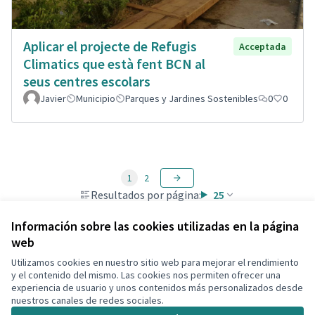
Aplicar el projecte de Refugis
Acceptada
Climatics que està fent BCN al
seus centres escolars
Javier
Municipio
Parques y Jardines Sostenibles
0
0
1
2
Resultados por página:
25
Información sobre las cookies utilizadas en la página
web
Utilizamos cookies en nuestro sitio web para mejorar el rendimiento
Términos y condiciones de uso
y el contenido del mismo. Las cookies nos permiten ofrecer una
Configuración de cookies
experiencia de usuario y unos contenidos más personalizados desde
Decidim Calafell en X
Decidim Calafell en Facebook
Decidim Calafell en YouTube
Decidim Calafell en GitHub
nuestros canales de redes sociales.
(Enlace externo)
(Enlace externo)
(Enlace externo)
(Enlace externo)