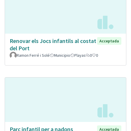
Renovar els Jocs infantils al costat
Acceptada
del Port
Ramon Ferré i Solé
Municipio
Playas
0
0
Parc infantil per a nadons
Acceptada