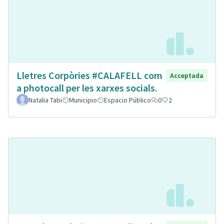
Lletres Corpòries #CALAFELL com
Acceptada
a photocall per les xarxes socials.
Natalia Tabi
Municipio
Espacio Público
0
2