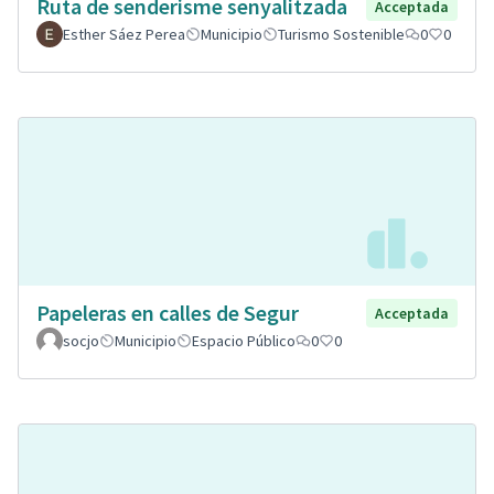
Ruta de senderisme senyalitzada
Acceptada
Esther Sáez Perea
Municipio
Turismo Sostenible
0
0
Papeleras en calles de Segur
Acceptada
socjo
Municipio
Espacio Público
0
0