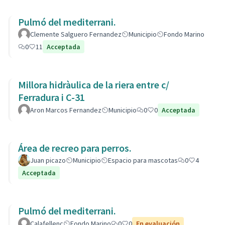
Pulmó del mediterrani.
Clemente Salguero Fernandez
Municipio
Fondo Marino
0
11
Acceptada
Millora hidràulica de la riera entre c/
Ferradura i C-31
Aron Marcos Fernandez
Municipio
0
0
Acceptada
Área de recreo para perros.
Juan picazo
Municipio
Espacio para mascotas
0
4
Acceptada
Pulmó del mediterrani.
Calafellenc
Fondo Marino
0
0
En evaluación