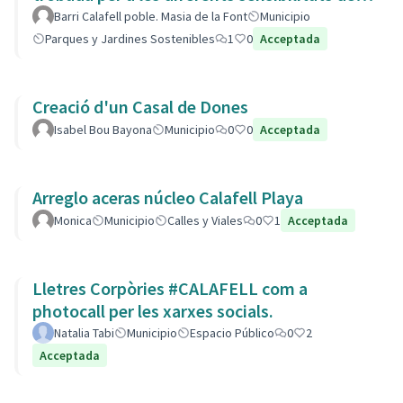
barri.
Barri Calafell poble. Masia de la Font
Municipio
Parques y Jardines Sostenibles
1
0
Acceptada
Creació d'un Casal de Dones
Isabel Bou Bayona
Municipio
0
0
Acceptada
Arreglo aceras núcleo Calafell Playa
Monica
Municipio
Calles y Viales
0
1
Acceptada
Lletres Corpòries #CALAFELL com a
photocall per les xarxes socials.
Natalia Tabi
Municipio
Espacio Público
0
2
Acceptada