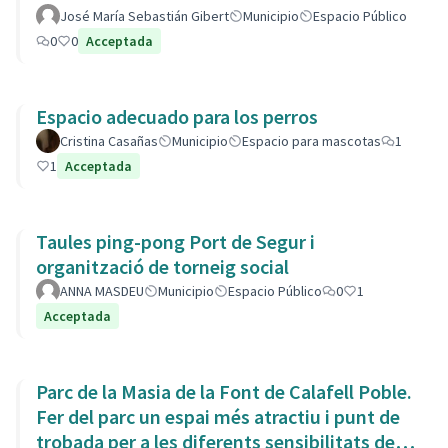
José María Sebastián Gibert
Municipio
Espacio Público
0
0
Acceptada
Espacio adecuado para los perros
Cristina Casañas
Municipio
Espacio para mascotas
1
1
Acceptada
Taules ping-pong Port de Segur i
organització de torneig social
ANNA MASDEU
Municipio
Espacio Público
0
1
Acceptada
Parc de la Masia de la Font de Calafell Poble.
Fer del parc un espai més atractiu i punt de
trobada per a les diferents sensibilitats del