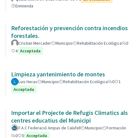
Enmienda
Reforestación y prevención contra incendios
forestales.
Cristian Mercader
Municipio
Rehabilitación Ecológica
0
4
Acceptada
Limpieza yantenimiento de montes
Luis Heras
Municipio
Rehabilitación Ecológica
0
1
Acceptada
Importar el Projecte de Refugis Climatics als
centres educatius del Municipi
F.A.C Federació Ampas de Calafell
Municipio
Formación
0
0
Acceptada