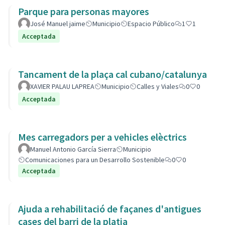
Parque para personas mayores
José Manuel jaime
Municipio
Espacio Público
1
1
Acceptada
Tancament de la plaça cal cubano/catalunya
XAVIER PALAU LAPREA
Municipio
Calles y Viales
0
0
Acceptada
Mes carregadors per a vehicles elèctrics
Manuel Antonio García Sierra
Municipio
Comunicaciones para un Desarrollo Sostenible
0
0
Acceptada
Ajuda a rehabilitació de façanes d'antigues
cases del barri de la platja