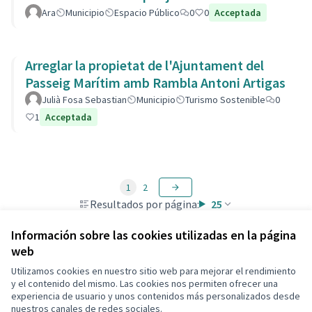
Ara
Municipio
Espacio Público
0
0
Acceptada
Arreglar la propietat de l'Ajuntament del
Passeig Marítim amb Rambla Antoni Artigas
Julià Fosa Sebastian
Municipio
Turismo Sostenible
0
1
Acceptada
1
2
Resultados por página:
25
Información sobre las cookies utilizadas en la página
web
Utilizamos cookies en nuestro sitio web para mejorar el rendimiento
Términos y condiciones de uso
y el contenido del mismo. Las cookies nos permiten ofrecer una
Configuración de cookies
experiencia de usuario y unos contenidos más personalizados desde
Decidim Calafell en X
Decidim Calafell en Facebook
Decidim Calafell en YouTube
Decidim Calafell en GitHub
nuestros canales de redes sociales.