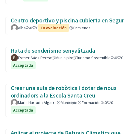
Centro deportivo y piscina cubierta en Segur
Alba
0
0
En evaluación
Enmienda
Ruta de senderisme senyalitzada
Esther Sáez Perea
Municipio
Turismo Sostenible
0
0
Acceptada
Crear una aula de robòtica i dotar de nous
ordinadors a la Escola Santa Creu
María Hurtado Algarra
Municipio
Formación
0
0
Acceptada
Aplicar el projecte de Refugis Climatics que