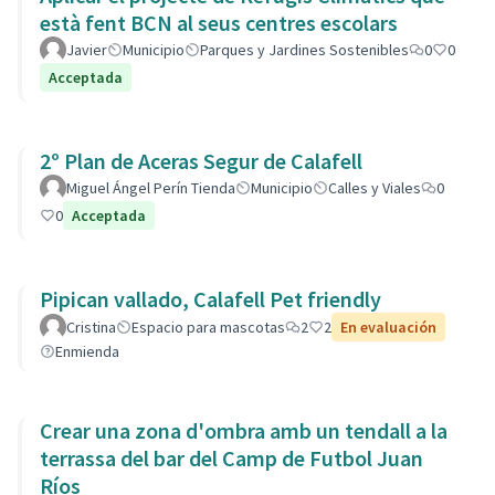
està fent BCN al seus centres escolars
Javier
Municipio
Parques y Jardines Sostenibles
0
0
Acceptada
2º Plan de Aceras Segur de Calafell
Miguel Ángel Perín Tienda
Municipio
Calles y Viales
0
0
Acceptada
Pipican vallado, Calafell Pet friendly
Cristina
Espacio para mascotas
2
2
En evaluación
Enmienda
Crear una zona d'ombra amb un tendall a la
terrassa del bar del Camp de Futbol Juan
Ríos