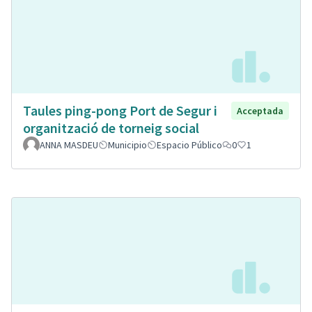
Taules ping-pong Port de Segur i
Acceptada
organització de torneig social
ANNA MASDEU
Municipio
Espacio Público
0
1