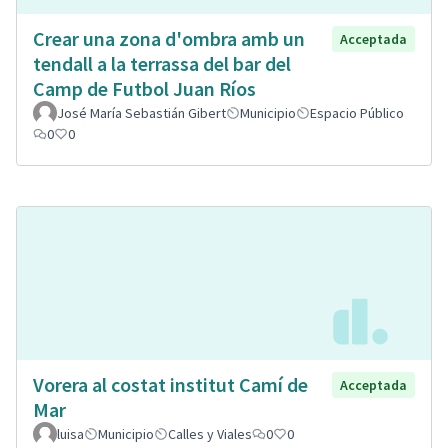
Crear una zona d'ombra amb un
Acceptada
tendall a la terrassa del bar del
Camp de Futbol Juan Ríos
José María Sebastián Gibert
Municipio
Espacio Público
0
0
Vorera al costat institut Camí de
Acceptada
Mar
luisa
Municipio
Calles y Viales
0
0