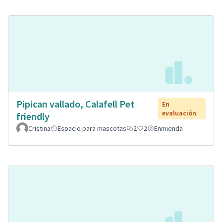
Pipican vallado, Calafell Pet
En
evaluación
friendly
Cristina
Espacio para mascotas
2
2
Enmienda