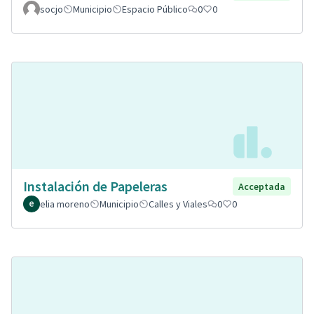
socjo
Municipio
Espacio Público
0
0
Instalación de Papeleras
Acceptada
elia moreno
Municipio
Calles y Viales
0
0