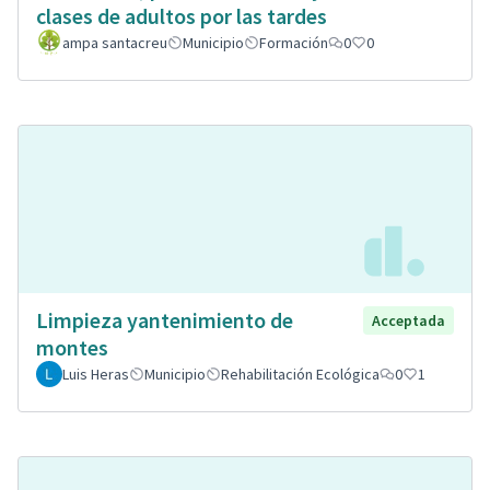
clases de adultos por las tardes
ampa santacreu
Municipio
Formación
0
0
Limpieza yantenimiento de
Acceptada
montes
Luis Heras
Municipio
Rehabilitación Ecológica
0
1