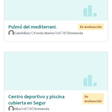
Pulmó del mediterrani.
En evaluación
Calafellenc
Fondo Marino
0
0
Enmienda
Centro deportivo y piscina
En
evaluación
cubierta en Segur
Alba
0
0
Enmienda