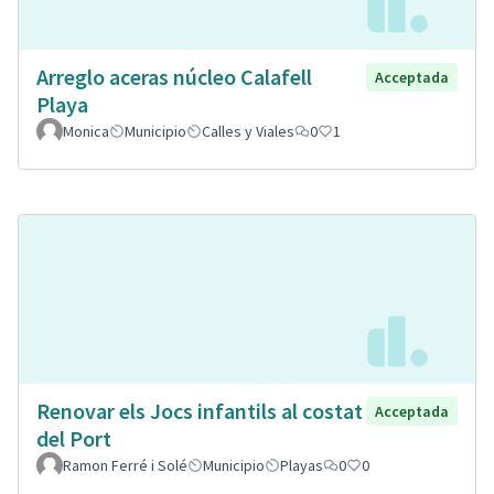
Arreglo aceras núcleo Calafell
Acceptada
Playa
Monica
Municipio
Calles y Viales
0
1
Renovar els Jocs infantils al costat
Acceptada
del Port
Ramon Ferré i Solé
Municipio
Playas
0
0