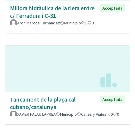
Millora hidràulica de la riera entre
Acceptada
c/ Ferradura i C-31
Aron Marcos Fernandez
Municipio
0
0
Tancament de la plaça cal
Acceptada
cubano/catalunya
XAVIER PALAU LAPREA
Municipio
Calles y Viales
0
0