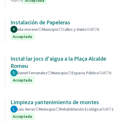
0
0
Acceptada
Instalación de Papeleras
elia moreno
Municipio
Calles y Viales
0
0
Acceptada
Instal·lar jocs d'aigua a la Plaça Alcalde
Romeu
Daniel Fernandez
Municipio
Espacio Público
0
0
Acceptada
Limpieza yantenimiento de montes
Luis Heras
Municipio
Rehabilitación Ecológica
0
1
Acceptada