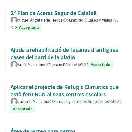
2º Plan de Aceras Segur de Calafell
Miguel Ángel Perín Tienda
Municipio
Calles y Viales
0
0
Acceptada
Ajuda a rehabilitació de façanes d'antigues
cases del barri de la platja
Ara
Municipio
Espacio Público
0
0
Acceptada
Aplicar el projecte de Refugis Climatics que
està fent BCN al seus centres escolars
Javier
Municipio
Parques y Jardines Sostenibles
0
0
Acceptada
Área de recreo para perros.