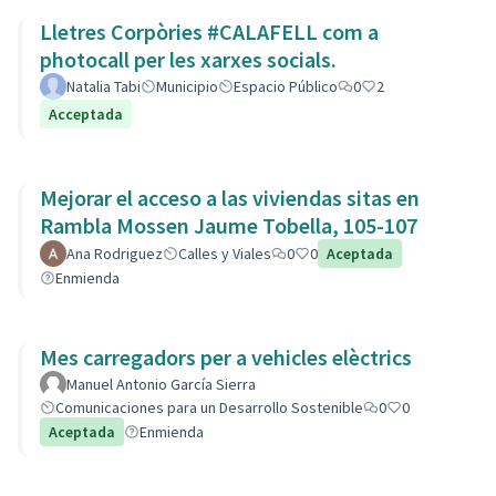
Lletres Corpòries #CALAFELL com a
photocall per les xarxes socials.
Natalia Tabi
Municipio
Espacio Público
0
2
Acceptada
Mejorar el acceso a las viviendas sitas en
Rambla Mossen Jaume Tobella, 105-107
Ana Rodriguez
Calles y Viales
0
0
Aceptada
Enmienda
Mes carregadors per a vehicles elèctrics
Manuel Antonio García Sierra
Comunicaciones para un Desarrollo Sostenible
0
0
Aceptada
Enmienda