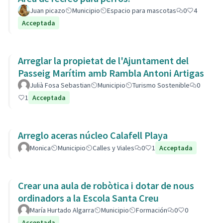
Juan picazo
Municipio
Espacio para mascotas
0
4
Acceptada
Arreglar la propietat de l'Ajuntament del
Passeig Marítim amb Rambla Antoni Artigas
Julià Fosa Sebastian
Municipio
Turismo Sostenible
0
1
Acceptada
Arreglo aceras núcleo Calafell Playa
Monica
Municipio
Calles y Viales
0
1
Acceptada
Crear una aula de robòtica i dotar de nous
ordinadors a la Escola Santa Creu
María Hurtado Algarra
Municipio
Formación
0
0
Acceptada