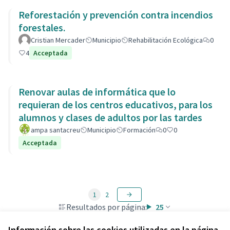
Reforestación y prevención contra incendios
forestales.
Cristian Mercader
Municipio
Rehabilitación Ecológica
0
4
Acceptada
Renovar aulas de informática que lo
requieran de los centros educativos, para los
alumnos y clases de adultos por las tardes
ampa santacreu
Municipio
Formación
0
0
Acceptada
1
2
Resultados por página:
25
Información sobre las cookies utilizadas en la página