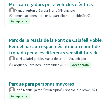
Mes carregadors per a vehicles elèctrics
Manuel Antonio García Sierra
Municipio
Comunicaciones para un Desarrollo Sostenible
0
0
Acceptada
Parc de la Masia de la Font de Calafell Poble.
Fer del parc un espai més atractiu i punt de
trobada per a les diferents sensibilitats del
barri.
Barri Calafell poble. Masia de la Font
Municipio
Parques y Jardines Sostenibles
1
0
Acceptada
Parque para personas mayores
José Manuel jaime
Municipio
Espacio Público
1
1
Acceptada