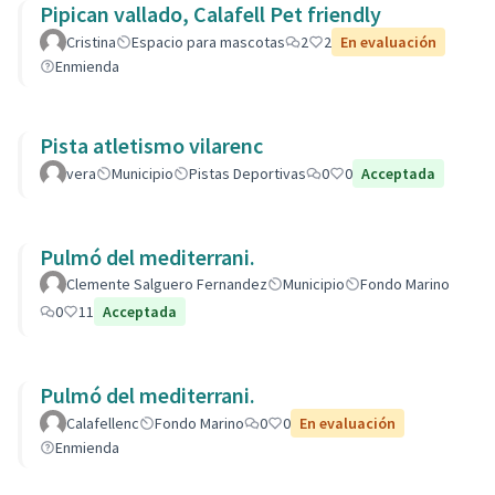
Pipican vallado, Calafell Pet friendly
Cristina
Espacio para mascotas
2
2
En evaluación
Enmienda
Pista atletismo vilarenc
vera
Municipio
Pistas Deportivas
0
0
Acceptada
Pulmó del mediterrani.
Clemente Salguero Fernandez
Municipio
Fondo Marino
0
11
Acceptada
Pulmó del mediterrani.
Calafellenc
Fondo Marino
0
0
En evaluación
Enmienda