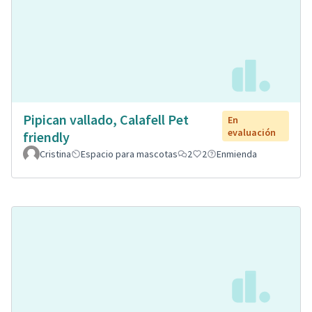
Pipican vallado, Calafell Pet
En
evaluación
friendly
Cristina
Espacio para mascotas
2
2
Enmienda