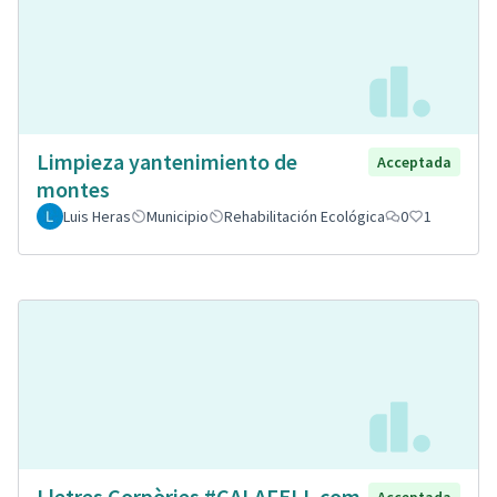
Limpieza yantenimiento de
Acceptada
montes
Luis Heras
Municipio
Rehabilitación Ecológica
0
1
Lletres Corpòries #CALAFELL com