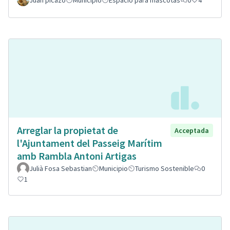
Juan picazo
Municipio
Espacio para mascotas
0
4
Arreglar la propietat de
Acceptada
l'Ajuntament del Passeig Marítim
amb Rambla Antoni Artigas
Julià Fosa Sebastian
Municipio
Turismo Sostenible
0
1