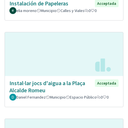
Instalación de Papeleras
Acceptada
elia moreno
Municipio
Calles y Viales
0
0
Instal·lar jocs d'aigua a la Plaça
Acceptada
Alcalde Romeu
Daniel Fernandez
Municipio
Espacio Público
0
0