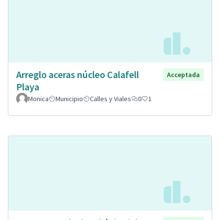
Arreglo aceras núcleo Calafell
Acceptada
Playa
Monica
Municipio
Calles y Viales
0
1