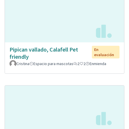
Pipican vallado, Calafell Pet
En
evaluación
friendly
Cristina
Espacio para mascotas
2
2
Enmienda