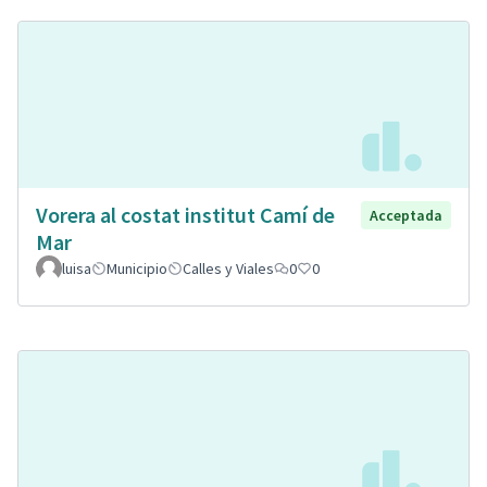
Vorera al costat institut Camí de
Acceptada
Mar
luisa
Municipio
Calles y Viales
0
0