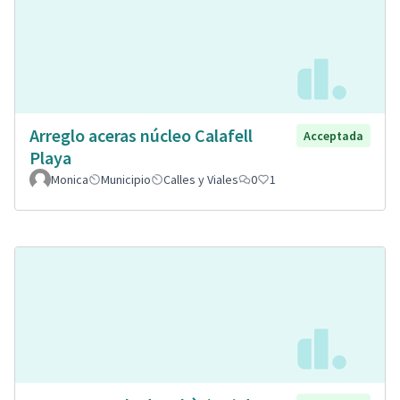
Arreglo aceras núcleo Calafell
Acceptada
Playa
Monica
Municipio
Calles y Viales
0
1