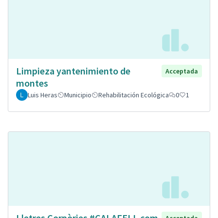
Limpieza yantenimiento de
Acceptada
montes
Luis Heras
Municipio
Rehabilitación Ecológica
0
1
Lletres Corpòries #CALAFELL com