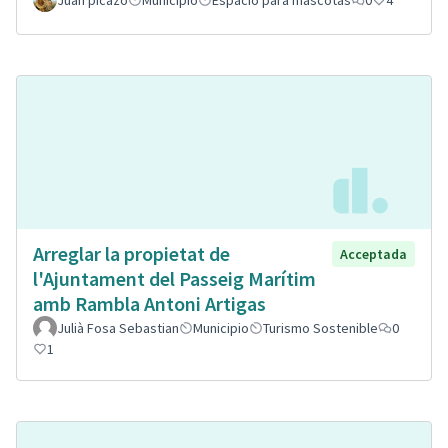
Juan picazo
Municipio
Espacio para mascotas
0
4
Arreglar la propietat de
Acceptada
l'Ajuntament del Passeig Marítim
amb Rambla Antoni Artigas
Julià Fosa Sebastian
Municipio
Turismo Sostenible
0
1