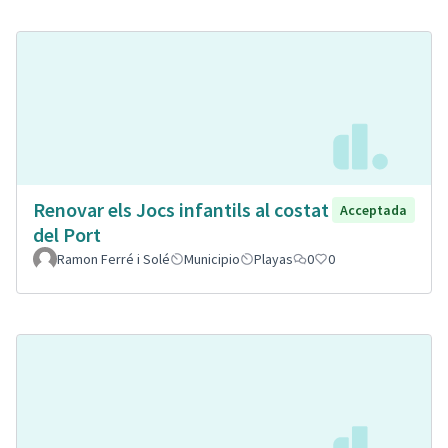
Renovar els Jocs infantils al costat
Acceptada
del Port
Ramon Ferré i Solé
Municipio
Playas
0
0