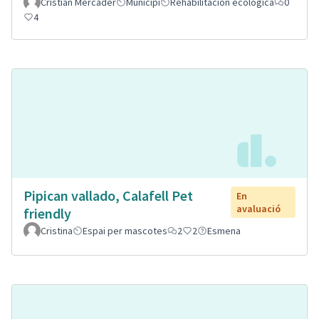
Cristian Mercader
Municipi
Rehabilitación ecológica
0
4
Pipican vallado, Calafell Pet
En
avaluació
friendly
Cristina
Espai per mascotes
2
2
Esmena