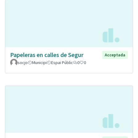
Papeleras en calles de Segur
Acceptada
socjo
Municipi
Espai Públic
0
0