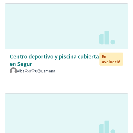
Centro deportivo y piscina cubierta
En
avaluació
en Segur
Alba
0
0
Esmena