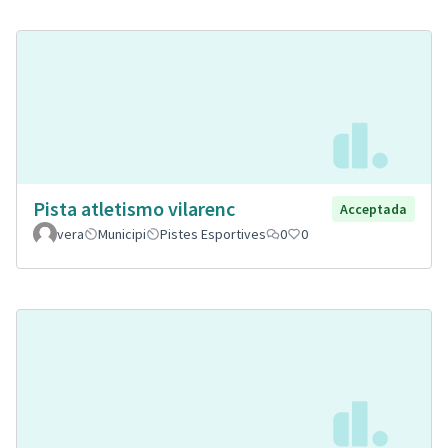
Pista atletismo vilarenc
Acceptada
vera
Municipi
Pistes Esportives
0
0