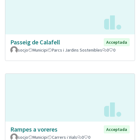
Passeig de Calafell
Acceptada
socjo
Municipi
Parcs i Jardins Sostenibles
0
0
Rampes a voreres
Acceptada
socjo
Municipi
Carrers i Vials
0
0