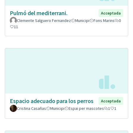
Pulmó del mediterrani.
Acceptada
Clemente Salguero Fernandez
Municipi
Fons Marins
0
11
Espacio adecuado para los perros
Acceptada
Cristina Casañas
Municipi
Espai per mascotes
1
1