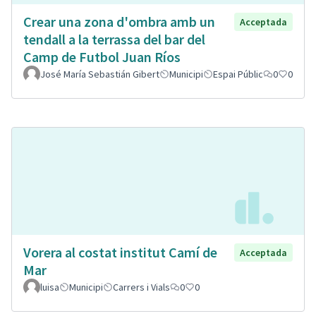
Crear una zona d'ombra amb un
Acceptada
tendall a la terrassa del bar del
Camp de Futbol Juan Ríos
José María Sebastián Gibert
Municipi
Espai Públic
0
0
Vorera al costat institut Camí de
Acceptada
Mar
luisa
Municipi
Carrers i Vials
0
0