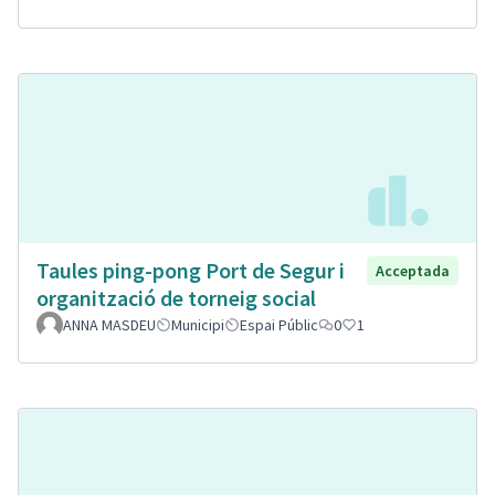
Taules ping-pong Port de Segur i
Acceptada
organització de torneig social
ANNA MASDEU
Municipi
Espai Públic
0
1