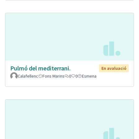
Pulmó del mediterrani.
En avaluació
Calafellenc
Fons Marins
0
0
Esmena