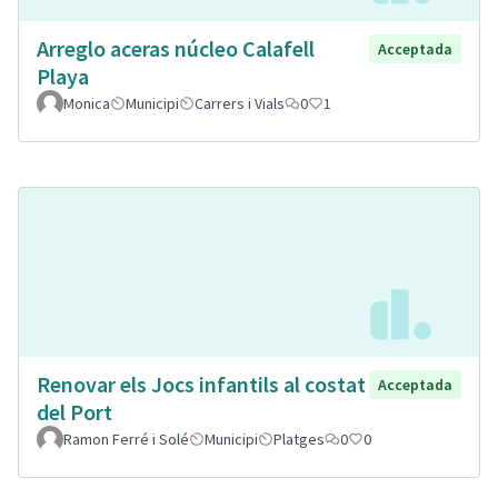
Arreglo aceras núcleo Calafell
Acceptada
Playa
Monica
Municipi
Carrers i Vials
0
1
Renovar els Jocs infantils al costat
Acceptada
del Port
Ramon Ferré i Solé
Municipi
Platges
0
0