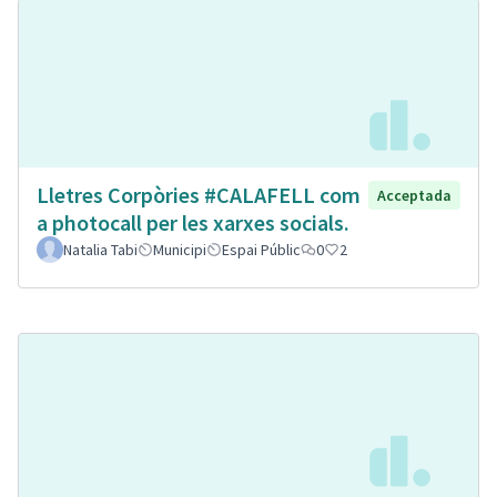
Lletres Corpòries #CALAFELL com
Acceptada
a photocall per les xarxes socials.
Natalia Tabi
Municipi
Espai Públic
0
2