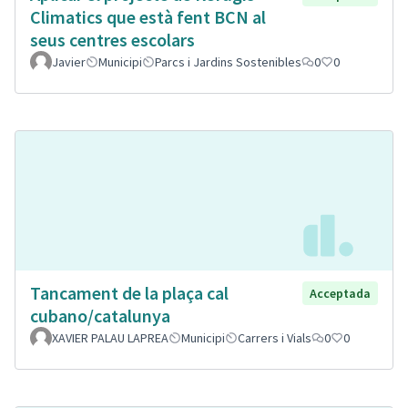
Climatics que està fent BCN al
seus centres escolars
Javier
Municipi
Parcs i Jardins Sostenibles
0
0
Tancament de la plaça cal
Acceptada
cubano/catalunya
XAVIER PALAU LAPREA
Municipi
Carrers i Vials
0
0