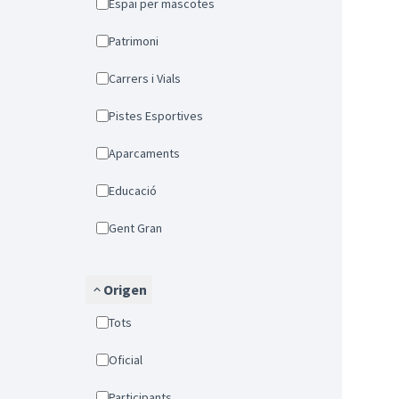
Espai per mascotes
Patrimoni
Carrers i Vials
Pistes Esportives
Aparcaments
Educació
Gent Gran
Origen
Tots
Oficial
Participants