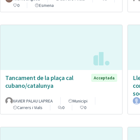
0
Esmena
Tancament de la plaça cal
Ll
Acceptada
cubano/catalunya
co
so
XAVIER PALAU LAPREA
Municipi
Carrers i Vials
0
0