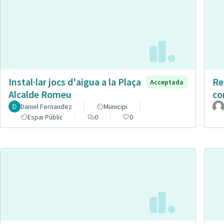
Instal·lar jocs d'aigua a la Plaça
Re
Acceptada
Alcalde Romeu
co
Daniel Fernandez
Municipi
Espai Públic
0
0