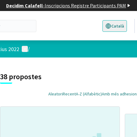
Decidim Calafell
-
Inscripcions Registre Participants PAM
Català
Triar la llengua
E
Menú d'usuari
tius 2022
/
 el mapa
t element és un mapa que presenta els components d'aquesta pàgina
38 propostes
Aleatori
Recent
A-Z (Alfabètic)
Amb més adhesion