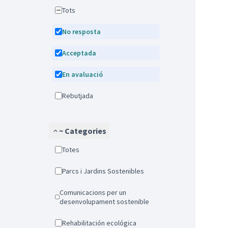
Tots
No resposta
Acceptada
En avaluació
Rebutjada
~ Categories
Totes
Parcs i Jardins Sostenibles
Comunicacions per un
desenvolupament sostenible
Rehabilitación ecológica