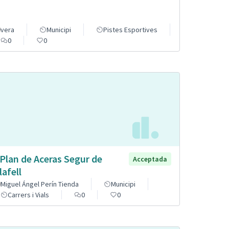
vera
Municipi
Pistes Esportives
0
0
 Plan de Aceras Segur de
Acceptada
lafell
Miguel Ángel Perín Tienda
Municipi
Carrers i Vials
0
0