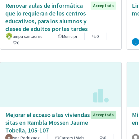
Renovar aulas de informática
Li
Acceptada
que lo requieran de los centros
mo
educativos, para los alumnos y
clases de adultos por las tardes
ampa santacreu
Municipi
0
0
Mejorar el acceso a las viviendas
Mi
Acceptada
sitas en Rambla Mossen Jaume
en
Tobella, 105-107
Ana Rodriguez
Carrers i Vials
0