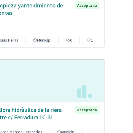
mpieza yantenimiento de
Acceptada
ntes
Luis Heras
Municipi
0
1
llora hidràulica de la riera
Acceptada
tre c/ Ferradura i C-31
Aron Marcos Fernandez
Municipi