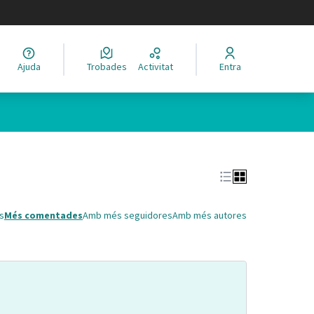
legir el idioma
Ajuda
Trobades
Activitat
Entra
Leaflet
|
©
HERE maps
 com a punts al mapa. L'element es pot fer servir amb un lector 
s
Més comentades
Amb més seguidores
Amb més autores