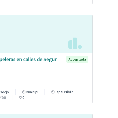
peleras en calles de Segur
Acceptada
socjo
Municipi
Espai Públic
0
0