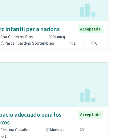
rc infantil per a nadons
Acceptada
Ana Cisneros Rios
Municipi
Parcs i Jardins Sostenibles
1
0
pacio adecuado para los
Acceptada
rros
Cristina Casañas
Municipi
1
1