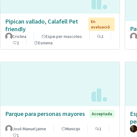
Pipican vallado, Calafell Pet
En
avaluació
Pa
friendly
Cristina
Espai per mascotes
2
2
Esmena
Parque para personas mayores
Es
Acceptada
pe
José Manuel jaime
Municipi
1
1