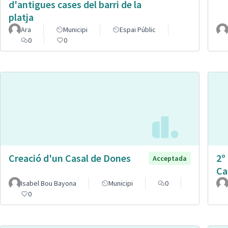
d'antigues cases del barri de la
platja
Ara
Municipi
Espai Públic
0
0
Creació d'un Casal de Dones
2º
Acceptada
Ca
Isabel Bou Bayona
Municipi
0
0