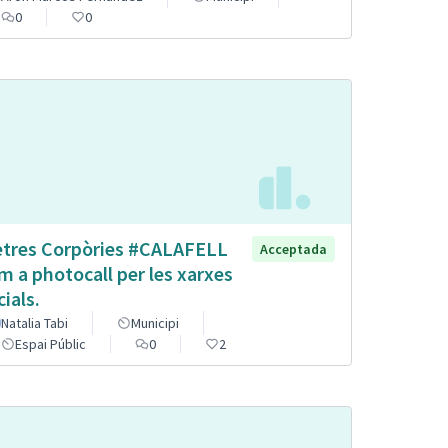
0
0
etres Corpòries #CALAFELL
Acceptada
m a photocall per les xarxes
cials.
Natalia Tabi
Municipi
Espai Públic
0
2