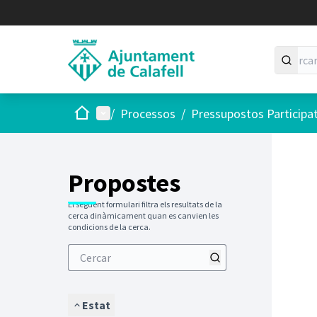
Inici
Menú principal
/
Processos
/
Pressupostos Participa
Saltar
El següen
+
−
Propostes
El següent formulari filtra els resultats de la
cerca dinàmicament quan es canvien les
condicions de la cerca.
Estat