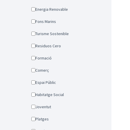
Energia Renovable
Fons Marins
Turisme Sostenible
Residuos Cero
Formació
Comerç
Espai Públic
Habitatge Social
Joventut
Platges