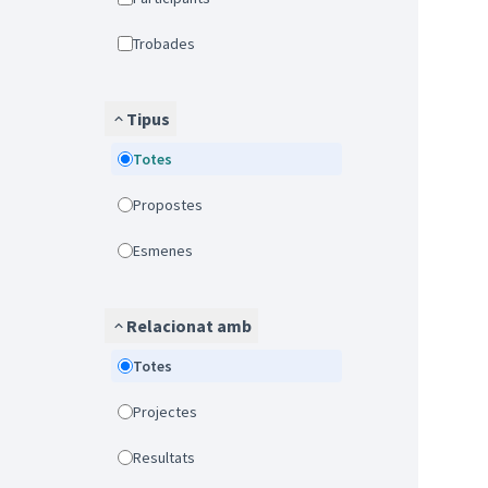
Trobades
Tipus
Totes
Propostes
Esmenes
Relacionat amb
Totes
Projectes
Resultats