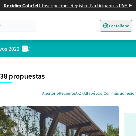
Decidim Calafell
-
Inscripciones Registro Participantes PAM
Castellano
Triar la llengua
E
Menú de usuario
ivos 2022
/
 el mapa
nte elemento es un mapa que presenta los componentes de esta pág
38 propuestas
Aleatorio
Reciente
A-Z (Alfabético)
Con más adhesio