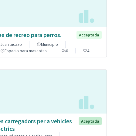
ea de recreo para perros.
Acceptada
Juan picazo
Municipio
Espacio para mascotas
0
4
s carregadors per a vehicles
Aceptada
èctrics