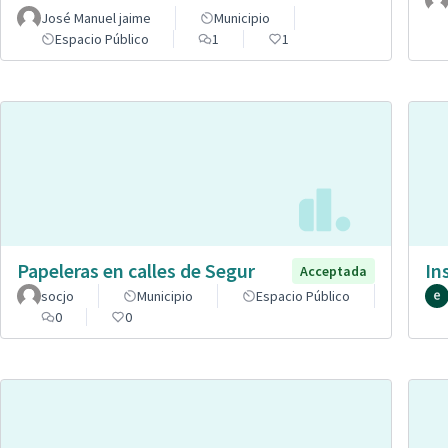
José Manuel jaime
Municipio
Espacio Público
1
1
Papeleras en calles de Segur
In
Acceptada
socjo
Municipio
Espacio Público
0
0