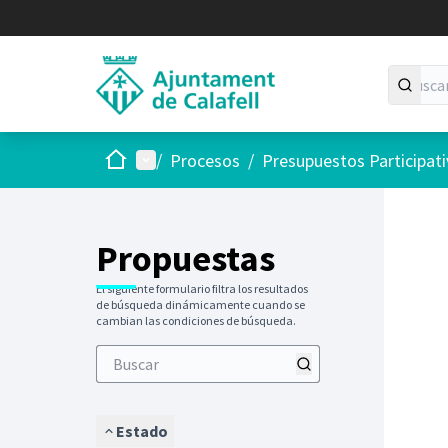
Inicio
Menú principal
/
Procesos
/
Presupuestos Participat
Saltar
El siguie
+
−
Propuestas
El siguiente formulario filtra los resultados
de búsqueda dinámicamente cuando se
cambian las condiciones de búsqueda.
Estado