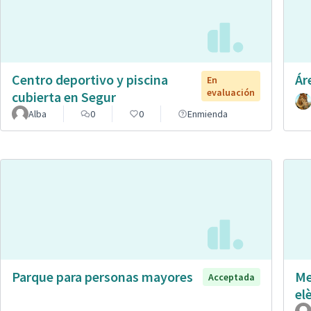
Centro deportivo y piscina
Ár
En
evaluación
cubierta en Segur
Alba
0
0
Enmienda
Parque para personas mayores
Me
Acceptada
el