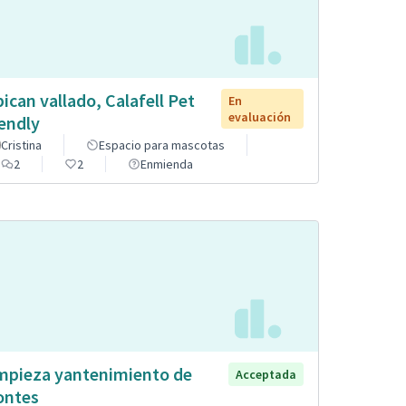
pican vallado, Calafell Pet
En
evaluación
iendly
Cristina
Espacio para mascotas
2
2
Enmienda
mpieza yantenimiento de
Acceptada
ntes