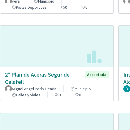
vera
Municipio
Pistas Deportivas
0
0
2º Plan de Aceras Segur de
In
Acceptada
Calafell
Al
Miguel Ángel Perín Tienda
Municipio
Calles y Viales
0
0