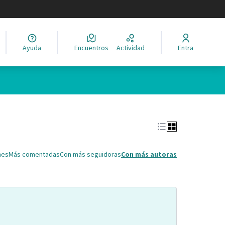
legir el idioma
Ayuda
Encuentros
Actividad
Entra
Leaflet
|
©
HERE maps
ina como puntos en el mapa. El elemento se puede utilizar con un 
nes
Más comentadas
Con más seguidoras
Con más autoras