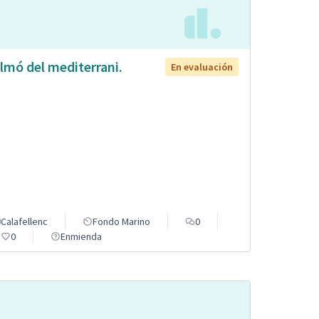
lmó del mediterrani.
En evaluación
Calafellenc
Fondo Marino
0
0
Enmienda