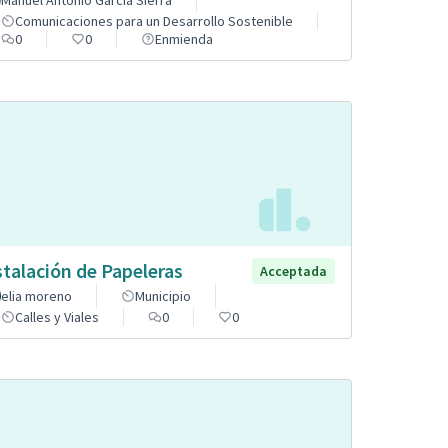
Manuel Antonio García Sierra
Comunicaciones para un Desarrollo Sostenible
0
0
Enmienda
stalación de Papeleras
Acceptada
elia moreno
Municipio
Calles y Viales
0
0