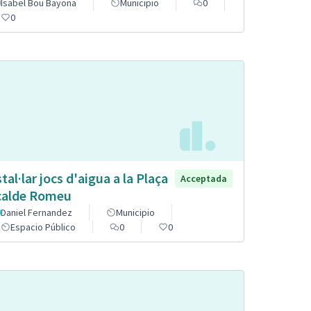
Isabel Bou Bayona
Municipio
0
0
stal·lar jocs d'aigua a la Plaça
Acceptada
calde Romeu
Daniel Fernandez
Municipio
Espacio Público
0
0