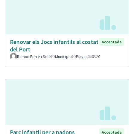
Renovar els Jocs infantils al costat
Acceptada
del Port
Ramon Ferré i Solé
Municipio
Playas
0
0
Parc infantil per a nadons
Acceptada