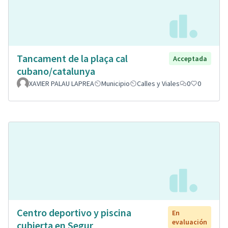
Tancament de la plaça cal
Acceptada
cubano/catalunya
XAVIER PALAU LAPREA
Municipio
Calles y Viales
0
0
Centro deportivo y piscina
En
evaluación
cubierta en Segur