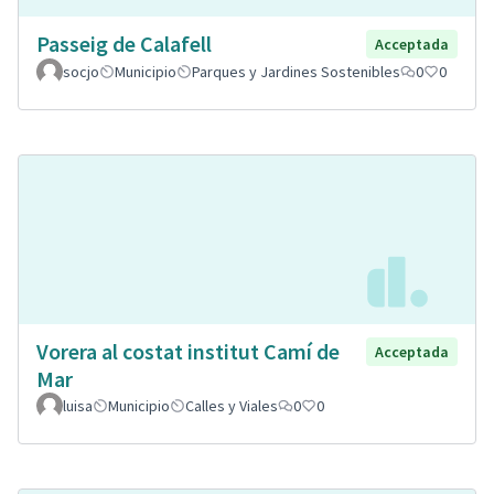
Passeig de Calafell
Acceptada
socjo
Municipio
Parques y Jardines Sostenibles
0
0
Vorera al costat institut Camí de
Acceptada
Mar
luisa
Municipio
Calles y Viales
0
0