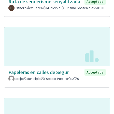
Ruta de senderisme senyalitzada
Acceptada
Esther Sáez Perea
Municipio
Turismo Sostenible
0
0
Papeleras en calles de Segur
Acceptada
socjo
Municipio
Espacio Público
0
0