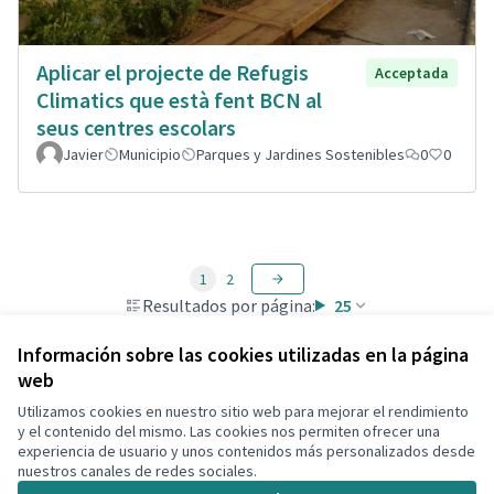
Aplicar el projecte de Refugis
Acceptada
Climatics que està fent BCN al
seus centres escolars
Javier
Municipio
Parques y Jardines Sostenibles
0
0
1
2
Resultados por página:
25
Información sobre las cookies utilizadas en la página
web
Utilizamos cookies en nuestro sitio web para mejorar el rendimiento
Términos y condiciones de uso
y el contenido del mismo. Las cookies nos permiten ofrecer una
Configuración de cookies
experiencia de usuario y unos contenidos más personalizados desde
Decidim Calafell en X
Decidim Calafell en Facebook
Decidim Calafell en YouTube
Decidim Calafell en GitHub
nuestros canales de redes sociales.
(Enlace externo)
(Enlace externo)
(Enlace externo)
(Enlace externo)