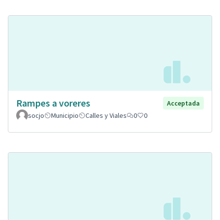
Rampes a voreres
Acceptada
socjo
Municipio
Calles y Viales
0
0