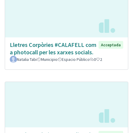
Lletres Corpòries #CALAFELL com
Acceptada
a photocall per les xarxes socials.
Natalia Tabi
Municipio
Espacio Público
0
2