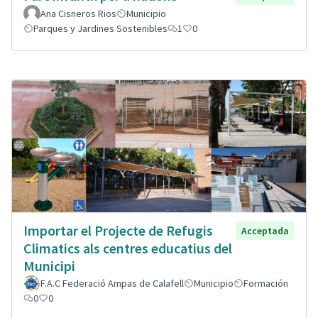
Ana Cisneros Rios
Municipio
Parques y Jardines Sostenibles
1
0
Importar el Projecte de Refugis
Acceptada
Climatics als centres educatius del
Municipi
F.A.C Federació Ampas de Calafell
Municipio
Formación
0
0