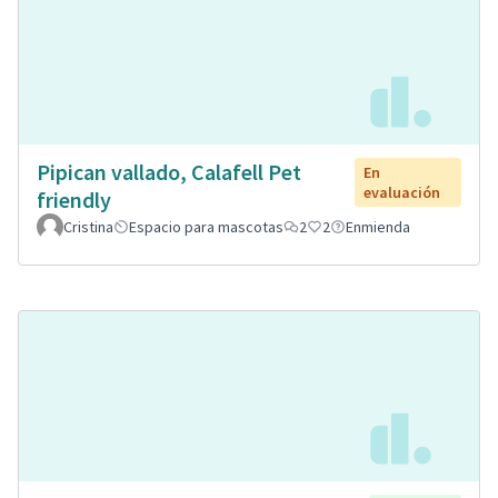
Pipican vallado, Calafell Pet
En
evaluación
friendly
Cristina
Espacio para mascotas
2
2
Enmienda