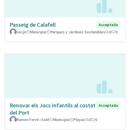
Passeig de Calafell
Acceptada
socjo
Municipio
Parques y Jardines Sostenibles
0
0
Renovar els Jocs infantils al costat
Acceptada
del Port
Ramon Ferré i Solé
Municipio
Playas
0
0