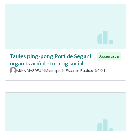
Taules ping-pong Port de Segur i
Acceptada
organització de torneig social
ANNA MASDEU
Municipio
Espacio Público
0
1