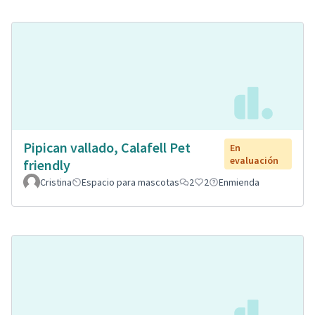
Pipican vallado, Calafell Pet
En
evaluación
friendly
Cristina
Espacio para mascotas
2
2
Enmienda