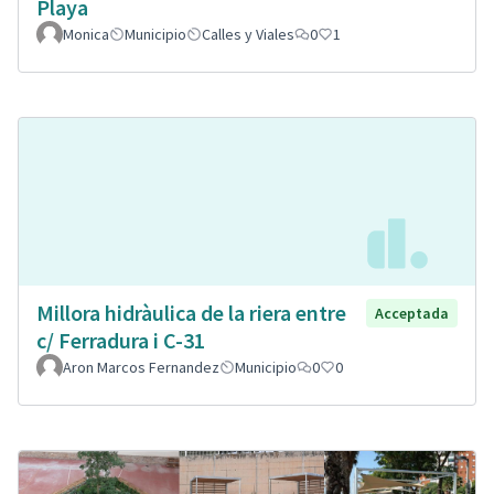
Playa
Monica
Municipio
Calles y Viales
0
1
Millora hidràulica de la riera entre
Acceptada
c/ Ferradura i C-31
Aron Marcos Fernandez
Municipio
0
0