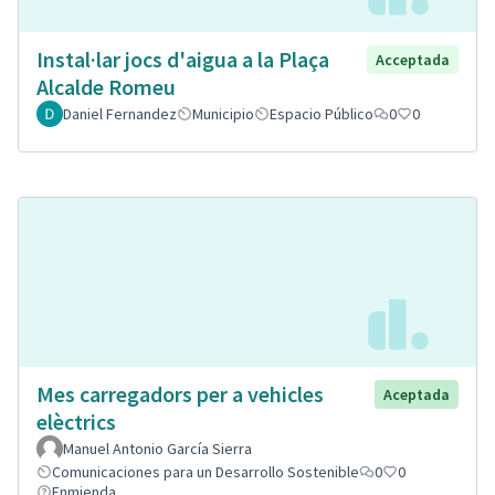
Instal·lar jocs d'aigua a la Plaça
Acceptada
Alcalde Romeu
Daniel Fernandez
Municipio
Espacio Público
0
0
Mes carregadors per a vehicles
Aceptada
elèctrics
Manuel Antonio García Sierra
Comunicaciones para un Desarrollo Sostenible
0
0
Enmienda