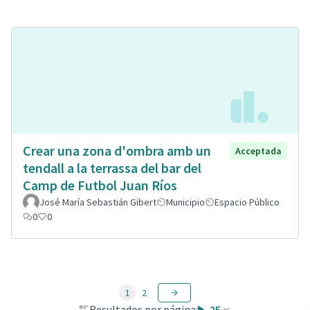
Crear una zona d'ombra amb un
Acceptada
tendall a la terrassa del bar del
Camp de Futbol Juan Ríos
José María Sebastián Gibert
Municipio
Espacio Público
0
0
1
2
Resultados por página:
25