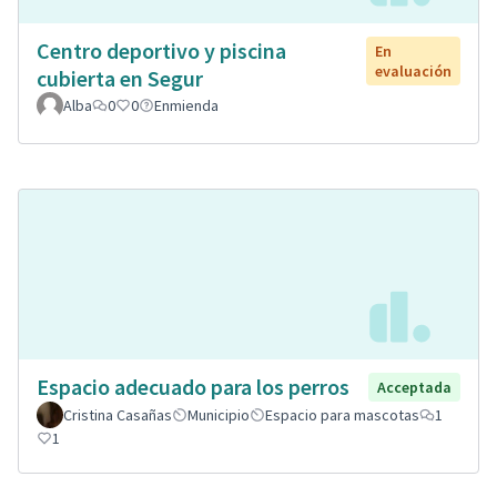
Centro deportivo y piscina
En
evaluación
cubierta en Segur
Alba
0
0
Enmienda
Espacio adecuado para los perros
Acceptada
Cristina Casañas
Municipio
Espacio para mascotas
1
1