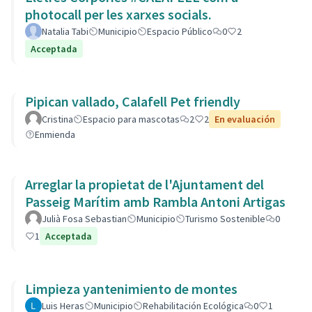
photocall per les xarxes socials.
Natalia Tabi
Municipio
Espacio Público
0
2
Acceptada
Pipican vallado, Calafell Pet friendly
Cristina
Espacio para mascotas
2
2
En evaluación
Enmienda
Arreglar la propietat de l'Ajuntament del
Passeig Marítim amb Rambla Antoni Artigas
Julià Fosa Sebastian
Municipio
Turismo Sostenible
0
1
Acceptada
Limpieza yantenimiento de montes
Luis Heras
Municipio
Rehabilitación Ecológica
0
1