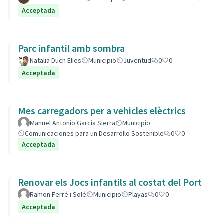
Acceptada
Parc infantil amb sombra
Natalia Duch Elies
Municipio
Juventud
0
0
Acceptada
Mes carregadors per a vehicles elèctrics
Manuel Antonio García Sierra
Municipio
Comunicaciones para un Desarrollo Sostenible
0
0
Acceptada
Renovar els Jocs infantils al costat del Port
Ramon Ferré i Solé
Municipio
Playas
0
0
Acceptada