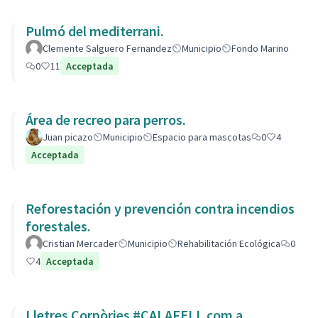
Pulmó del mediterrani.
Clemente Salguero Fernandez
Municipio
Fondo Marino
0
11
Acceptada
Área de recreo para perros.
Juan picazo
Municipio
Espacio para mascotas
0
4
Acceptada
Reforestación y prevención contra incendios
forestales.
Cristian Mercader
Municipio
Rehabilitación Ecológica
0
4
Acceptada
Lletres Corpòries #CALAFELL com a