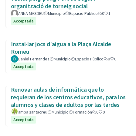
organització de torneig social
ANNA MASDEU
Municipio
Espacio Público
0
1
Acceptada
Instal·lar jocs d'aigua a la Plaça Alcalde
Romeu
Daniel Fernandez
Municipio
Espacio Público
0
0
Acceptada
Renovar aulas de informática que lo
requieran de los centros educativos, para los
alumnos y clases de adultos por las tardes
ampa santacreu
Municipio
Formación
0
0
Acceptada