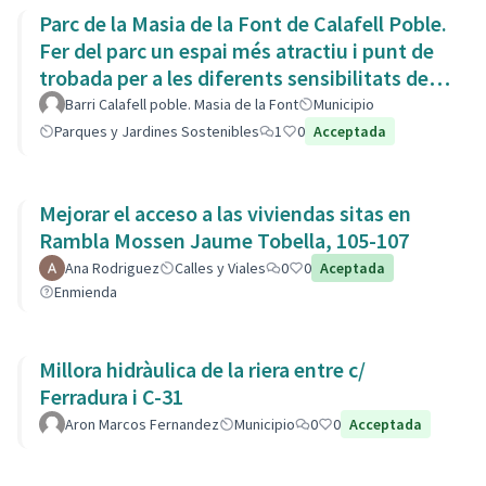
Parc de la Masia de la Font de Calafell Poble.
Fer del parc un espai més atractiu i punt de
trobada per a les diferents sensibilitats del
barri.
Barri Calafell poble. Masia de la Font
Municipio
Parques y Jardines Sostenibles
1
0
Acceptada
Mejorar el acceso a las viviendas sitas en
Rambla Mossen Jaume Tobella, 105-107
Ana Rodriguez
Calles y Viales
0
0
Aceptada
Enmienda
Millora hidràulica de la riera entre c/
Ferradura i C-31
Aron Marcos Fernandez
Municipio
0
0
Acceptada