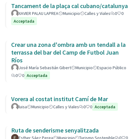
Tancament de la plaça cal cubano/catalunya
XAVIER PALAU LAPREA
Municipio
Calles y Viales
0
0
Acceptada
Crear una zona d'ombra amb un tendall a la
terrassa del bar del Camp de Futbol Juan
Ríos
José María Sebastián Gibert
Municipio
Espacio Público
0
0
Acceptada
Vorera al costat institut Camí de Mar
luisa
Municipio
Calles y Viales
0
0
Acceptada
Ruta de senderisme senyalitzada
Esther Sáez Perea
Municipio
Turismo Sostenible
0
0