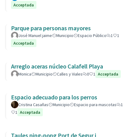
Acceptada
Parque para personas mayores
José Manuel jaime
Municipio
Espacio Público
1
1
Acceptada
Arreglo aceras núcleo Calafell Playa
Monica
Municipio
Calles y Viales
0
1
Acceptada
Espacio adecuado para los perros
Cristina Casañas
Municipio
Espacio para mascotas
1
1
Acceptada
Taules ping-pong Port de Segur i