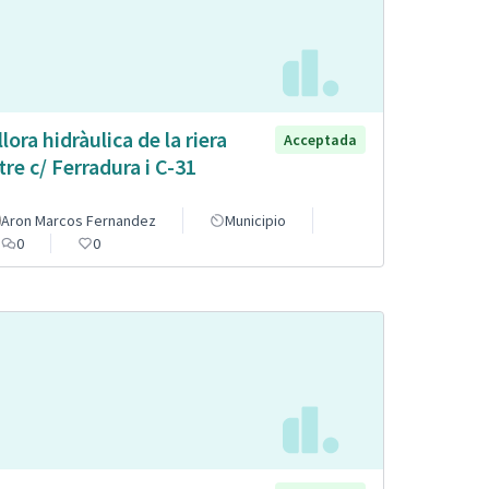
llora hidràulica de la riera
Acceptada
tre c/ Ferradura i C-31
Aron Marcos Fernandez
Municipio
0
0