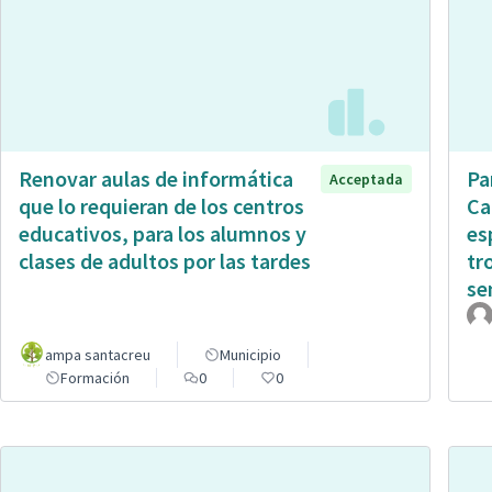
Renovar aulas de informática
Pa
Acceptada
que lo requieran de los centros
Ca
educativos, para los alumnos y
es
clases de adultos por las tardes
tr
sen
ampa santacreu
Municipio
Formación
0
0