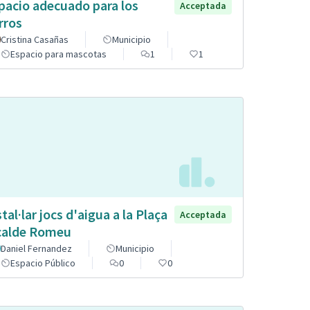
pacio adecuado para los
Acceptada
rros
Cristina Casañas
Municipio
Espacio para mascotas
1
1
stal·lar jocs d'aigua a la Plaça
Acceptada
calde Romeu
Daniel Fernandez
Municipio
Espacio Público
0
0