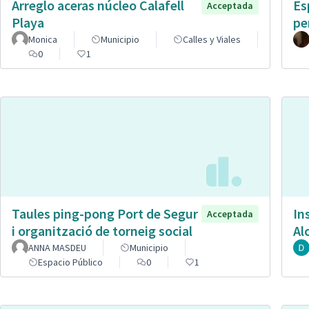
Arreglo aceras núcleo Calafell
Es
Acceptada
Playa
pe
Monica
Municipio
Calles y Viales
0
1
Taules ping-pong Port de Segur
In
Acceptada
i organització de torneig social
Al
ANNA MASDEU
Municipio
Espacio Público
0
1