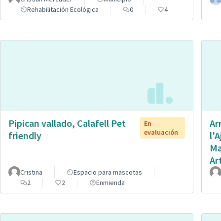
Rehabilitación Ecológica
0
4
Pipican vallado, Calafell Pet
Ar
En
evaluación
friendly
l'
Ma
Ar
Cristina
Espacio para mascotas
2
2
Enmienda