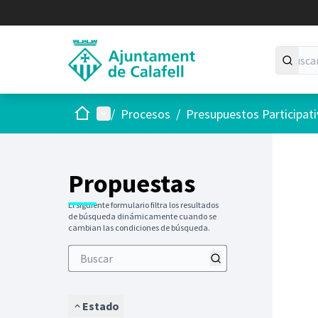
Inicio
Menú principal
/
Procesos
/
Presupuestos Participat
Saltar
El siguie
+
−
Propuestas
El siguiente formulario filtra los resultados
de búsqueda dinámicamente cuando se
cambian las condiciones de búsqueda.
Estado