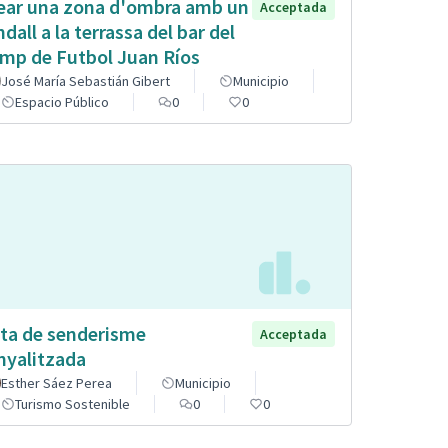
ear una zona d'ombra amb un
Acceptada
ndall a la terrassa del bar del
mp de Futbol Juan Ríos
José María Sebastián Gibert
Municipio
Espacio Público
0
0
ta de senderisme
Acceptada
nyalitzada
Esther Sáez Perea
Municipio
Turismo Sostenible
0
0