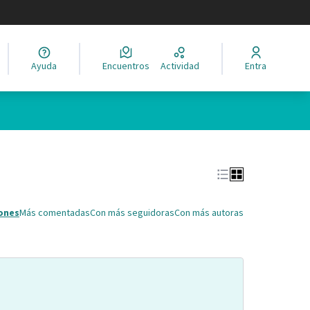
legir el idioma
Ayuda
Encuentros
Actividad
Entra
Leaflet
|
©
HERE maps
ina como puntos en el mapa. El elemento se puede utilizar con un 
ones
Más comentadas
Con más seguidoras
Con más autoras