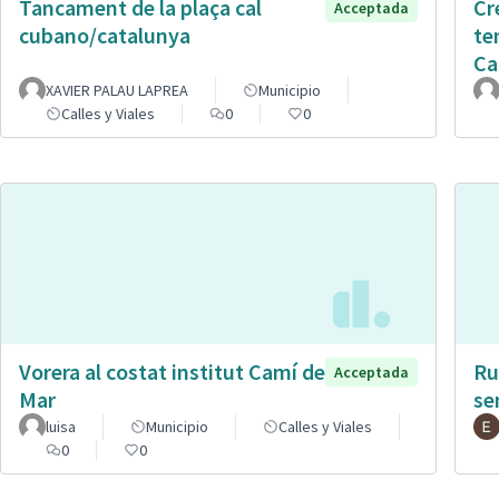
Tancament de la plaça cal
Cr
Acceptada
cubano/catalunya
te
Ca
XAVIER PALAU LAPREA
Municipio
Calles y Viales
0
0
Vorera al costat institut Camí de
Ru
Acceptada
Mar
se
luisa
Municipio
Calles y Viales
0
0