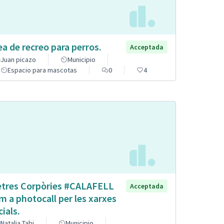
ea de recreo para perros.
Acceptada
Juan picazo
Municipio
Espacio para mascotas
0
4
etres Corpòries #CALAFELL
Acceptada
m a photocall per les xarxes
cials.
Natalia Tabi
Municipio