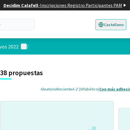
Decidim Calafell
-
Inscripciones Registro Participantes PAM
Castellano
Triar la llengua
E
Menú de usuario
ivos 2022
/
 el mapa
nte elemento es un mapa que presenta los componentes de esta pág
38 propuestas
Aleatorio
Reciente
A-Z (Alfabético)
Con más adhesi