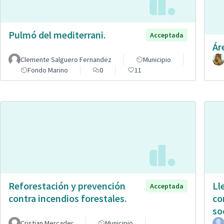
Pulmó del mediterrani.
Acceptada
Ár
Clemente Salguero Fernandez
Municipio
Fondo Marino
0
11
Reforestación y prevención
Ll
Acceptada
contra incendios forestales.
co
so
Cristian Mercader
Municipio