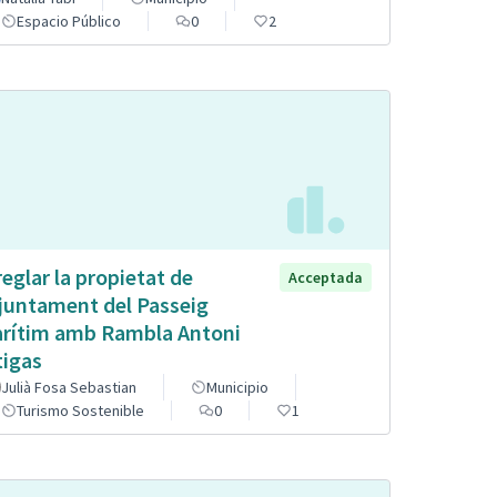
Espacio Público
0
2
reglar la propietat de
Acceptada
Ajuntament del Passeig
rítim amb Rambla Antoni
tigas
Julià Fosa Sebastian
Municipio
Turismo Sostenible
0
1