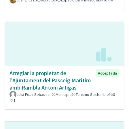
Juan picazo
Municipio
Espacio para mascotas
0
4
Arreglar la propietat de
Acceptada
l'Ajuntament del Passeig Marítim
amb Rambla Antoni Artigas
Julià Fosa Sebastian
Municipio
Turismo Sostenible
0
1