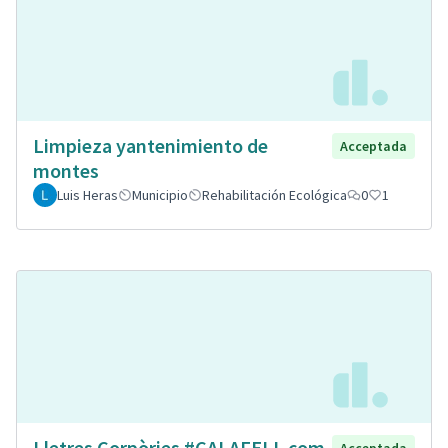
Limpieza yantenimiento de
Acceptada
montes
Luis Heras
Municipio
Rehabilitación Ecológica
0
1
Lletres Corpòries #CALAFELL com