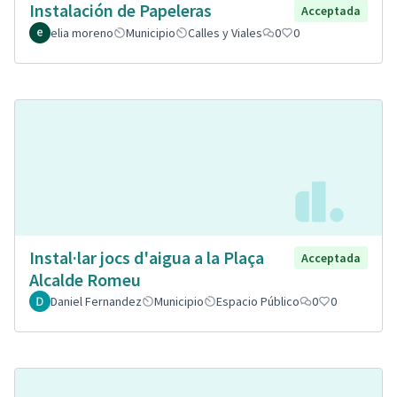
Instalación de Papeleras
Acceptada
elia moreno
Municipio
Calles y Viales
0
0
Instal·lar jocs d'aigua a la Plaça
Acceptada
Alcalde Romeu
Daniel Fernandez
Municipio
Espacio Público
0
0