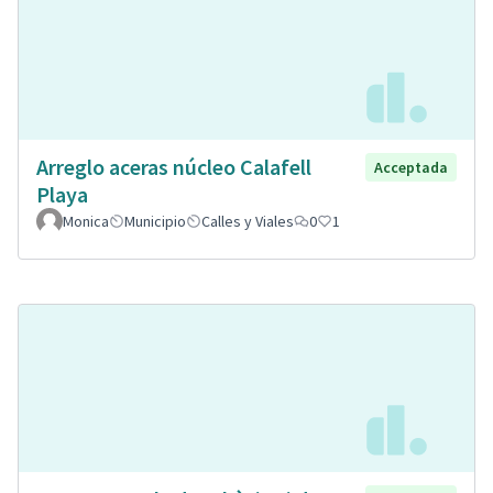
Arreglo aceras núcleo Calafell
Acceptada
Playa
Monica
Municipio
Calles y Viales
0
1