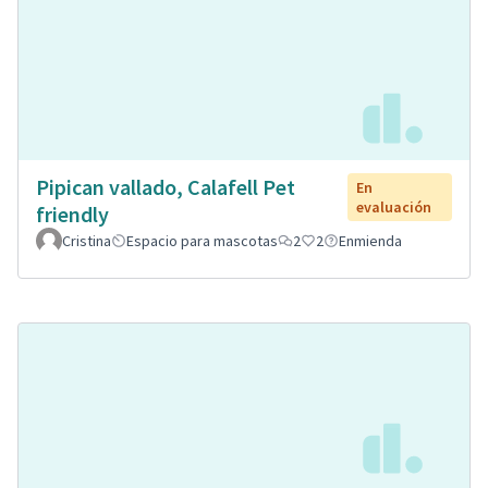
Pipican vallado, Calafell Pet
En
evaluación
friendly
Cristina
Espacio para mascotas
2
2
Enmienda