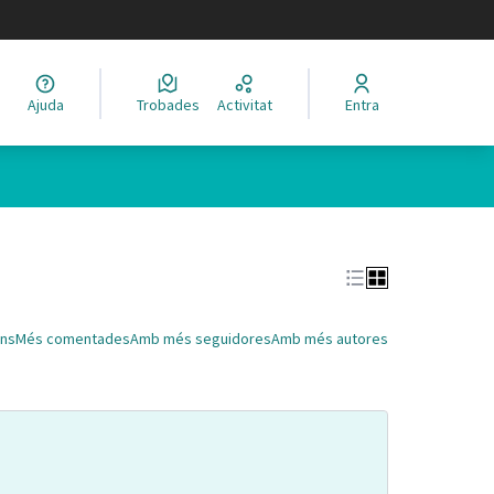
legir el idioma
Ajuda
Trobades
Activitat
Entra
Leaflet
|
©
HERE maps
 com a punts al mapa. L'element es pot fer servir amb un lector 
ns
Més comentades
Amb més seguidores
Amb més autores