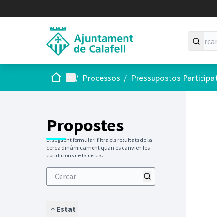
Inici
Menú principal
/
Processos
/
Pressupostos Participa
Saltar
El següen
+
−
Propostes
El següent formulari filtra els resultats de la
cerca dinàmicament quan es canvien les
condicions de la cerca.
Estat