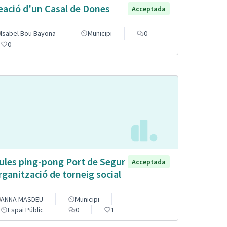
eació d'un Casal de Dones
Acceptada
Isabel Bou Bayona
Municipi
0
0
ules ping-pong Port de Segur
Acceptada
organització de torneig social
ANNA MASDEU
Municipi
Espai Públic
0
1