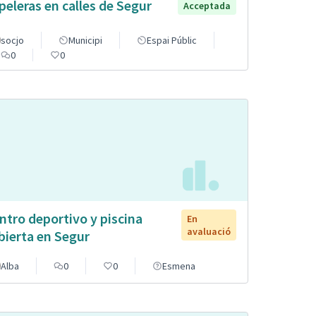
peleras en calles de Segur
Acceptada
socjo
Municipi
Espai Públic
0
0
ntro deportivo y piscina
En
avaluació
bierta en Segur
Alba
0
0
Esmena