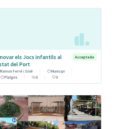
novar els Jocs infantils al
Acceptada
stat del Port
Ramon Ferré i Solé
Municipi
Platges
0
0