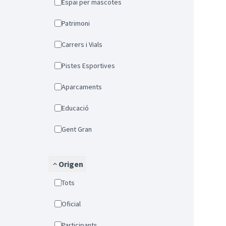
Espai per mascotes
Patrimoni
Carrers i Vials
Pistes Esportives
Aparcaments
Educació
Gent Gran
Origen
Tots
Oficial
Participants