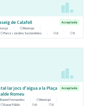
sseig de Calafell
Acceptada
socjo
Municipi
Parcs i Jardins Sostenibles
0
0
stal·lar jocs d'aigua a la Plaça
Acceptada
calde Romeu
Daniel Fernandez
Municipi
Espai Públic
0
0