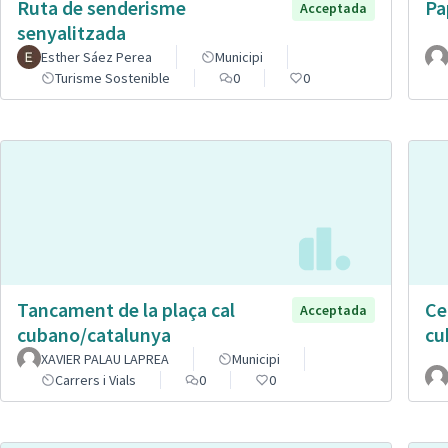
Ruta de senderisme
Pa
Acceptada
senyalitzada
Esther Sáez Perea
Municipi
Turisme Sostenible
0
0
Tancament de la plaça cal
Ce
Acceptada
cubano/catalunya
cu
XAVIER PALAU LAPREA
Municipi
Carrers i Vials
0
0