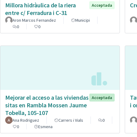
Millora hidràulica de la riera
Cr
Acceptada
entre c/ Ferradura i C-31
Aron Marcos Fernandez
Municipi
0
0
Mejorar el acceso a las viviendas
Ta
Acceptada
sitas en Rambla Mossen Jaume
i 
Tobella, 105-107
Ana Rodriguez
Carrers i Vials
0
0
Esmena