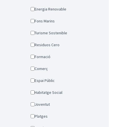
Energia Renovable
Fons Marins
Turisme Sostenible
Residuos Cero
Formació
Comerç
Espai Públic
Habitatge Social
Joventut
Platges