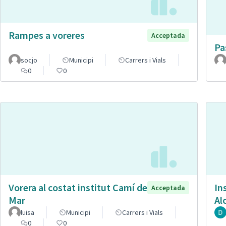
Rampes a voreres
Acceptada
Pa
socjo
Municipi
Carrers i Vials
0
0
Vorera al costat institut Camí de
In
Acceptada
Mar
Al
luisa
Municipi
Carrers i Vials
0
0