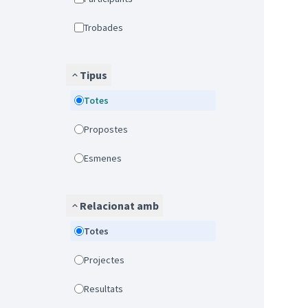
Trobades
Tipus
Totes
Propostes
Esmenes
Relacionat amb
Totes
Projectes
Resultats