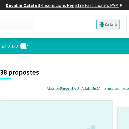
Decidim Calafell
-
Inscripcions Registre Participants PAM
Català
Triar la llengua
E
Menú d'usuari
tius 2022
/
 el mapa
t element és un mapa que presenta els components d'aquesta pàgina
38 propostes
Aleatori
Recent
A-Z (Alfabètic)
Amb més adhesio