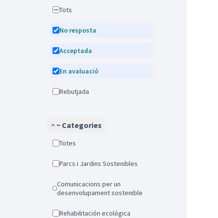
Tots
No resposta
Acceptada
En avaluació
Rebutjada
~ Categories
Totes
Parcs i Jardins Sostenibles
Comunicacions per un
desenvolupament sostenible
Rehabilitación ecológica