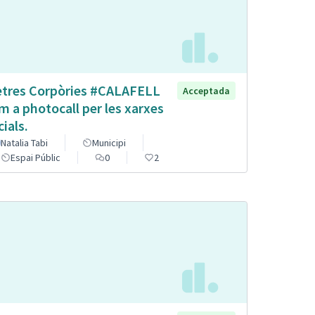
etres Corpòries #CALAFELL
Acceptada
m a photocall per les xarxes
cials.
Natalia Tabi
Municipi
Espai Públic
0
2