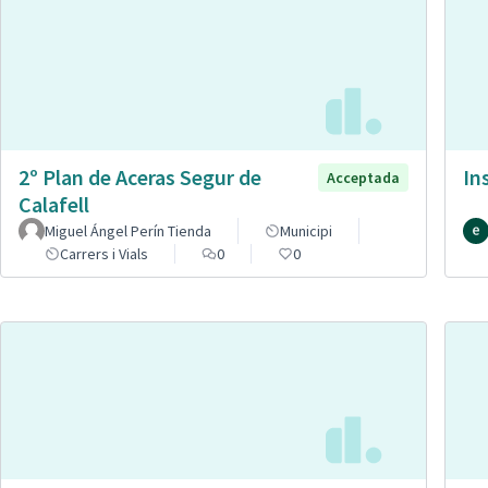
2º Plan de Aceras Segur de
In
Acceptada
Calafell
Miguel Ángel Perín Tienda
Municipi
Carrers i Vials
0
0