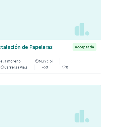
stalación de Papeleras
Acceptada
elia moreno
Municipi
Carrers i Vials
0
0