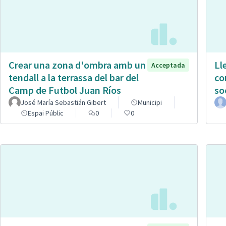
Crear una zona d'ombra amb un
Ll
Acceptada
tendall a la terrassa del bar del
co
Camp de Futbol Juan Ríos
so
José María Sebastián Gibert
Municipi
Espai Públic
0
0