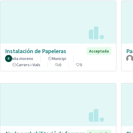
Instalación de Papeleras
Pa
Acceptada
elia moreno
Municipi
Carrers i Vials
0
0