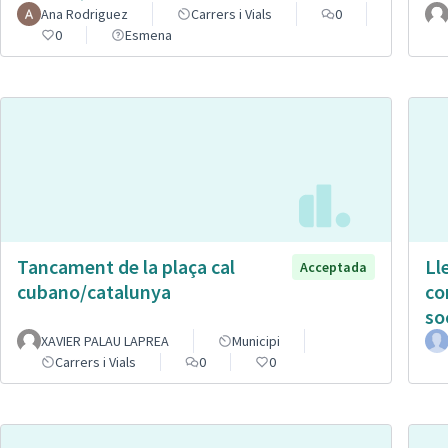
Ana Rodriguez
Carrers i Vials
0
0
Esmena
Tancament de la plaça cal
Ll
Acceptada
cubano/catalunya
co
so
XAVIER PALAU LAPREA
Municipi
Carrers i Vials
0
0