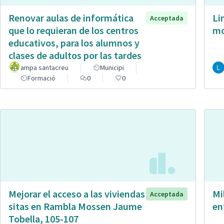
Renovar aulas de informática
Li
Acceptada
que lo requieran de los centros
mo
educativos, para los alumnos y
clases de adultos por las tardes
ampa santacreu
Municipi
Formació
0
0
Mejorar el acceso a las viviendas
Mi
Acceptada
sitas en Rambla Mossen Jaume
en
Tobella, 105-107