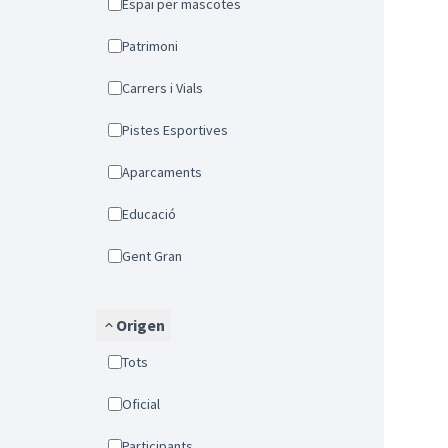
Espai per mascotes
Patrimoni
Carrers i Vials
Pistes Esportives
Aparcaments
Educació
Gent Gran
Origen
Tots
Oficial
Participants