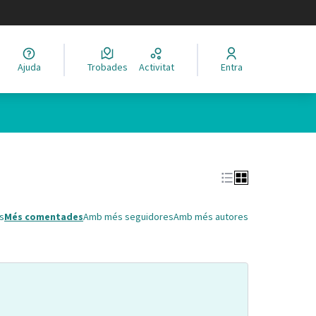
legir el idioma
Ajuda
Trobades
Activitat
Entra
Leaflet
|
©
HERE maps
 com a punts al mapa. L'element es pot fer servir amb un lector 
s
Més comentades
Amb més seguidores
Amb més autores