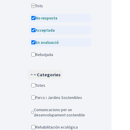
Tots
No resposta
Acceptada
En avaluació
Rebutjada
~ Categories
Totes
Parcs i Jardins Sostenibles
Comunicacions per un
desenvolupament sostenible
Rehabilitación ecológica