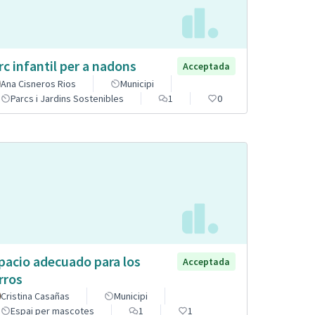
rc infantil per a nadons
Acceptada
Ana Cisneros Rios
Municipi
Parcs i Jardins Sostenibles
1
0
pacio adecuado para los
Acceptada
rros
Cristina Casañas
Municipi
Espai per mascotes
1
1