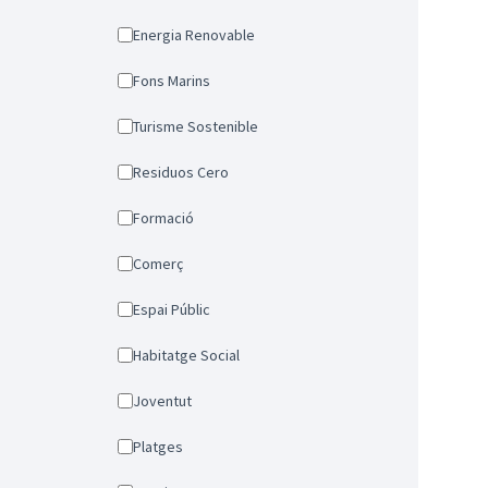
Energia Renovable
Fons Marins
Turisme Sostenible
Residuos Cero
Formació
Comerç
Espai Públic
Habitatge Social
Joventut
Platges