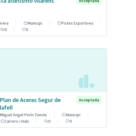
sta atletismo vilarenc
Acceptada
vera
Municipi
Pistes Esportives
0
0
 Plan de Aceras Segur de
Acceptada
lafell
Miguel Ángel Perín Tienda
Municipi
Carrers i Vials
0
0