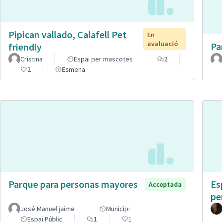
Pipican vallado, Calafell Pet
En
avaluació
Pa
friendly
Cristina
Espai per mascotes
2
2
Esmena
Parque para personas mayores
Es
Acceptada
pe
José Manuel jaime
Municipi
Espai Públic
1
1