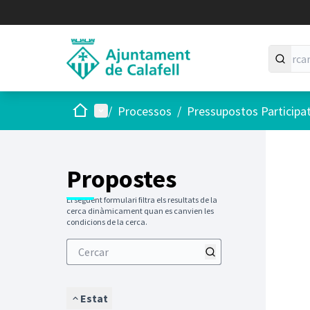
Inici
Menú principal
/
Processos
/
Pressupostos Participa
Saltar
El següen
+
−
Propostes
El següent formulari filtra els resultats de la
cerca dinàmicament quan es canvien les
condicions de la cerca.
Estat