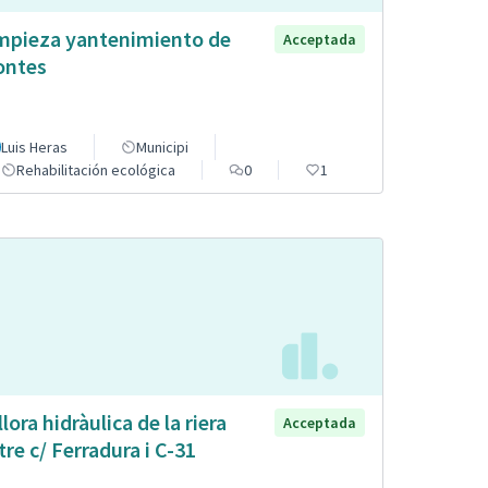
mpieza yantenimiento de
Acceptada
ntes
Luis Heras
Municipi
Rehabilitación ecológica
0
1
llora hidràulica de la riera
Acceptada
tre c/ Ferradura i C-31