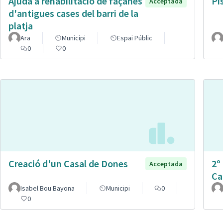
Ajuda a rehabilitació de façanes
Pi
Acceptada
d'antigues cases del barri de la
platja
Ara
Municipi
Espai Públic
0
0
Creació d'un Casal de Dones
2º
Acceptada
Ca
Isabel Bou Bayona
Municipi
0
0