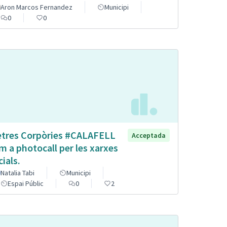
Aron Marcos Fernandez
Municipi
0
0
etres Corpòries #CALAFELL
Acceptada
m a photocall per les xarxes
cials.
Natalia Tabi
Municipi
Espai Públic
0
2