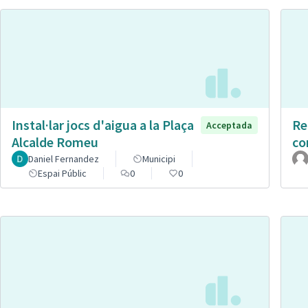
Instal·lar jocs d'aigua a la Plaça
Re
Acceptada
Alcalde Romeu
co
Daniel Fernandez
Municipi
Espai Públic
0
0