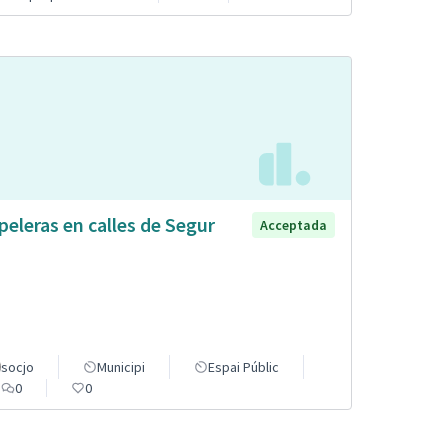
peleras en calles de Segur
Acceptada
socjo
Municipi
Espai Públic
0
0