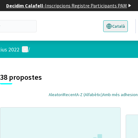
Decidim Calafell
-
Inscripcions Registre Participants PAM
Català
Triar la llengua
E
Menú d'usuari
tius 2022
/
 el mapa
t element és un mapa que presenta els components d'aquesta pàgina
38 propostes
Aleatori
Recent
A-Z (Alfabètic)
Amb més adhesion