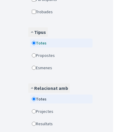
Trobades
Tipus
Totes
Propostes
Esmenes
Relacionat amb
Totes
Projectes
Resultats