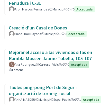
Ferradura i C-31
Aron Marcos Fernandez
Municipi
0
0
Acceptada
Creació d'un Casal de Dones
Isabel Bou Bayona
Municipi
0
0
Acceptada
Mejorar el acceso a las viviendas sitas en
Rambla Mossen Jaume Tobella, 105-107
Ana Rodriguez
Carrers i Vials
0
0
Acceptada
Esmena
Taules ping-pong Port de Segur i
organització de torneig social
ANNA MASDEU
Municipi
Espai Públic
0
1
Acceptada