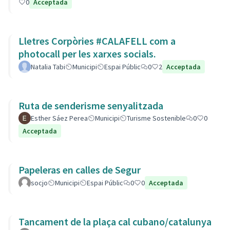
0
Acceptada
Lletres Corpòries #CALAFELL com a
photocall per les xarxes socials.
Natalia Tabi
Municipi
Espai Públic
0
2
Acceptada
Ruta de senderisme senyalitzada
Esther Sáez Perea
Municipi
Turisme Sostenible
0
0
Acceptada
Papeleras en calles de Segur
socjo
Municipi
Espai Públic
0
0
Acceptada
Tancament de la plaça cal cubano/catalunya