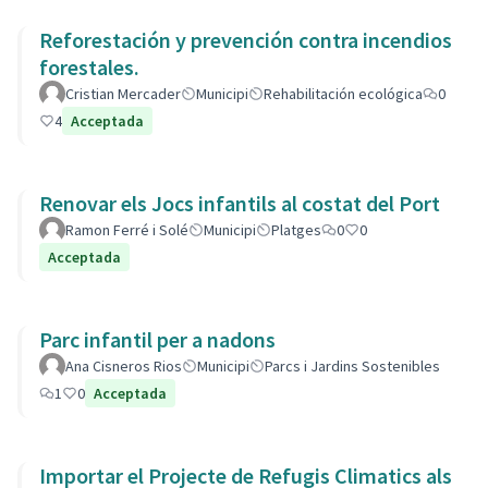
Reforestación y prevención contra incendios
forestales.
Cristian Mercader
Municipi
Rehabilitación ecológica
0
4
Acceptada
Renovar els Jocs infantils al costat del Port
Ramon Ferré i Solé
Municipi
Platges
0
0
Acceptada
Parc infantil per a nadons
Ana Cisneros Rios
Municipi
Parcs i Jardins Sostenibles
1
0
Acceptada
Importar el Projecte de Refugis Climatics als