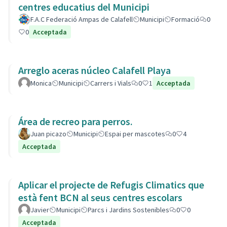
centres educatius del Municipi
F.A.C Federació Ampas de Calafell
Municipi
Formació
0
0
Acceptada
Arreglo aceras núcleo Calafell Playa
Monica
Municipi
Carrers i Vials
0
1
Acceptada
Área de recreo para perros.
Juan picazo
Municipi
Espai per mascotes
0
4
Acceptada
Aplicar el projecte de Refugis Climatics que
està fent BCN al seus centres escolars
Javier
Municipi
Parcs i Jardins Sostenibles
0
0
Acceptada