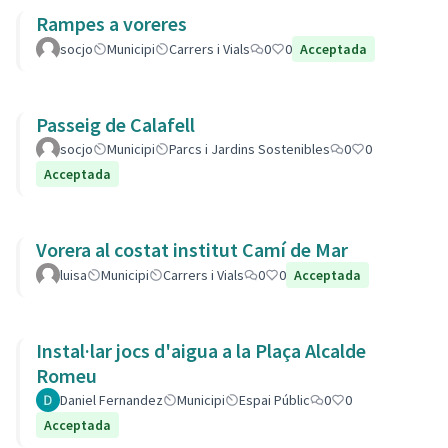
Rampes a voreres
socjo
Municipi
Carrers i Vials
0
0
Acceptada
Passeig de Calafell
socjo
Municipi
Parcs i Jardins Sostenibles
0
0
Acceptada
Vorera al costat institut Camí de Mar
luisa
Municipi
Carrers i Vials
0
0
Acceptada
Instal·lar jocs d'aigua a la Plaça Alcalde
Romeu
Daniel Fernandez
Municipi
Espai Públic
0
0
Acceptada