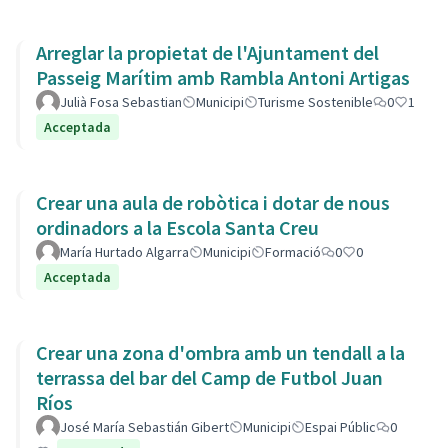
Arreglar la propietat de l'Ajuntament del
Passeig Marítim amb Rambla Antoni Artigas
Julià Fosa Sebastian
Municipi
Turisme Sostenible
0
1
Acceptada
Crear una aula de robòtica i dotar de nous
ordinadors a la Escola Santa Creu
María Hurtado Algarra
Municipi
Formació
0
0
Acceptada
Crear una zona d'ombra amb un tendall a la
terrassa del bar del Camp de Futbol Juan
Ríos
José María Sebastián Gibert
Municipi
Espai Públic
0