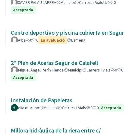
XAVIER PALAU LAPREA
Municipi
Carrers i Vials
0
0
Acceptada
Centro deportivo y piscina cubierta en Segur
Alba
0
0
En avaluació
Esmena
2º Plan de Aceras Segur de Calafell
Miguel Ángel Perín Tienda
Municipi
Carrers i Vials
0
0
Acceptada
Instalación de Papeleras
elia moreno
Municipi
Carrers i Vials
0
0
Acceptada
Millora hidràulica de la riera entre c/