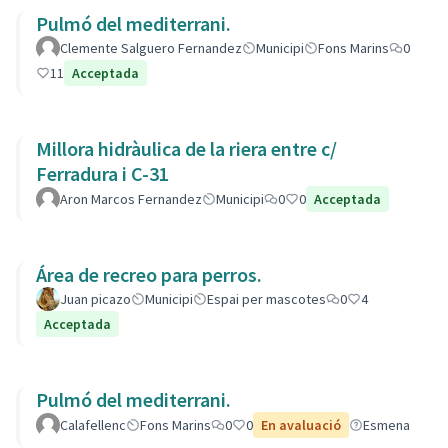
Pulmó del mediterrani.
Clemente Salguero Fernandez
Municipi
Fons Marins
0
11
Acceptada
Millora hidràulica de la riera entre c/
Ferradura i C-31
Aron Marcos Fernandez
Municipi
0
0
Acceptada
Área de recreo para perros.
Juan picazo
Municipi
Espai per mascotes
0
4
Acceptada
Pulmó del mediterrani.
Calafellenc
Fons Marins
0
0
En avaluació
Esmena