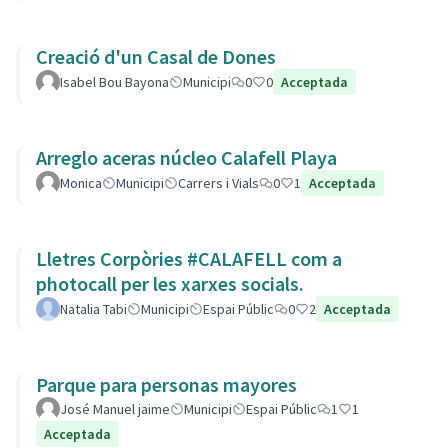
Creació d'un Casal de Dones
Isabel Bou Bayona
Municipi
0
0
Acceptada
Arreglo aceras núcleo Calafell Playa
Monica
Municipi
Carrers i Vials
0
1
Acceptada
Lletres Corpòries #CALAFELL com a
photocall per les xarxes socials.
Natalia Tabi
Municipi
Espai Públic
0
2
Acceptada
Parque para personas mayores
José Manuel jaime
Municipi
Espai Públic
1
1
Acceptada