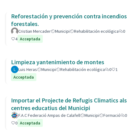
Reforestación y prevención contra incendios
forestales.
Cristian Mercader
Municipi
Rehabilitación ecológica
0
4
Acceptada
Limpieza yantenimiento de montes
Luis Heras
Municipi
Rehabilitación ecológica
0
1
Acceptada
Importar el Projecte de Refugis Climatics als
centres educatius del Municipi
F.A.C Federació Ampas de Calafell
Municipi
Formació
0
0
Acceptada