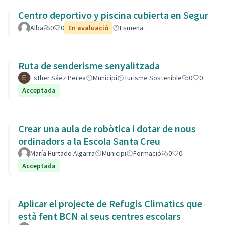
Centro deportivo y piscina cubierta en Segur
Alba
0
0
En avaluació
Esmena
Ruta de senderisme senyalitzada
Esther Sáez Perea
Municipi
Turisme Sostenible
0
0
Acceptada
Crear una aula de robòtica i dotar de nous
ordinadors a la Escola Santa Creu
María Hurtado Algarra
Municipi
Formació
0
0
Acceptada
Aplicar el projecte de Refugis Climatics que
està fent BCN al seus centres escolars