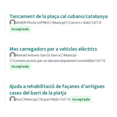
Tancament de la plaça cal cubano/catalunya
XAVIER PALAU LAPREA
Municipi
Carrers i Vials
0
0
Acceptada
Mes carregadors per a vehicles elèctrics
Manuel Antonio García Sierra
Municipi
Comunicacions per un desenvolupament sostenible
0
0
Acceptada
Ajuda a rehabilitació de façanes d'antigues
cases del barri de la platja
Ara
Municipi
Espai Públic
0
0
Acceptada