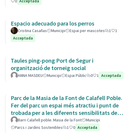
0
Acceptada
Espacio adecuado para los perros
Cristina Casañas
Municipi
Espai per mascotes
1
1
Acceptada
Taules ping-pong Port de Segur i
organització de torneig social
ANNA MASDEU
Municipi
Espai Públic
0
1
Acceptada
Parc de la Masia de la Font de Calafell Poble.
Fer del parc un espai més atractiu i punt de
trobada per a les diferents sensibilitats del
barri.
Barri Calafell poble. Masia de la Font
Municipi
Parcs i Jardins Sostenibles
1
0
Acceptada