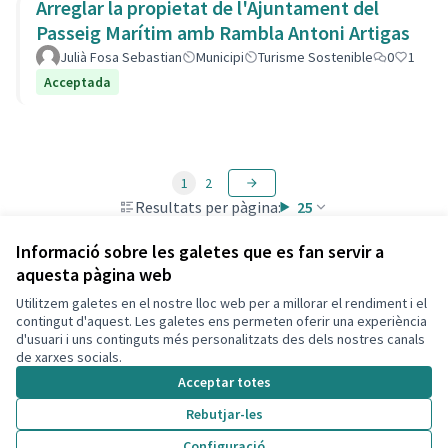
Arreglar la propietat de l'Ajuntament del
Passeig Marítim amb Rambla Antoni Artigas
Julià Fosa Sebastian
Municipi
Turisme Sostenible
0
1
Acceptada
1
2
Resultats per pàgina:
25
Informació sobre les galetes que es fan servir a
aquesta pàgina web
Utilitzem galetes en el nostre lloc web per a millorar el rendiment i el
Termes i condicions d'ús
contingut d'aquest. Les galetes ens permeten oferir una experiència
Configuració de les galetes
d'usuari i uns continguts més personalitzats des dels nostres canals
Decidim Calafell a X
Decidim Calafell a Facebook
Decidim Calafell a YouTube
Decidim Calafell a GitHub
de xarxes socials.
(Enllaç extern)
(Enllaç extern)
(Enllaç extern)
(Enllaç extern)
Acceptar totes
Rebutjar-les
Amb llicènc
(Enllaç exte
Configuració