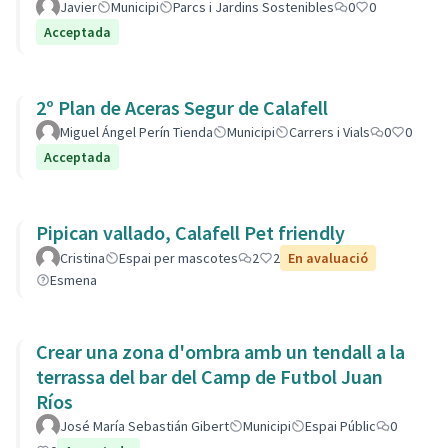
Javier
Municipi
Parcs i Jardins Sostenibles
0
0
Acceptada
2º Plan de Aceras Segur de Calafell
Miguel Ángel Perín Tienda
Municipi
Carrers i Vials
0
0
Acceptada
Pipican vallado, Calafell Pet friendly
Cristina
Espai per mascotes
2
2
En avaluació
Esmena
Crear una zona d'ombra amb un tendall a la
terrassa del bar del Camp de Futbol Juan
Ríos
José María Sebastián Gibert
Municipi
Espai Públic
0