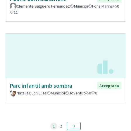
Clemente Salguero Fernandez
Municipi
Fons Marins
0
11
Parc infantil amb sombra
Acceptada
Natalia Duch Elies
Municipi
Joventut
0
0
1
2