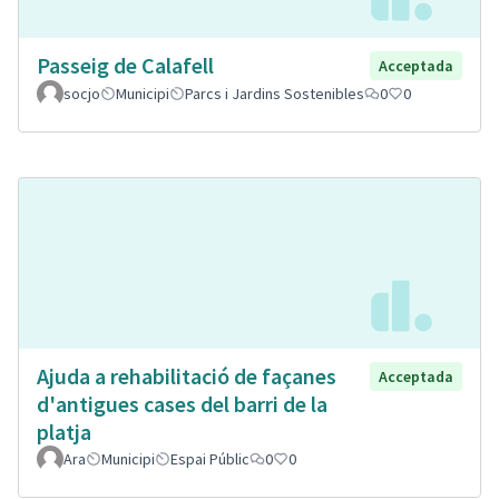
Passeig de Calafell
Acceptada
socjo
Municipi
Parcs i Jardins Sostenibles
0
0
Ajuda a rehabilitació de façanes
Acceptada
d'antigues cases del barri de la
platja
Ara
Municipi
Espai Públic
0
0