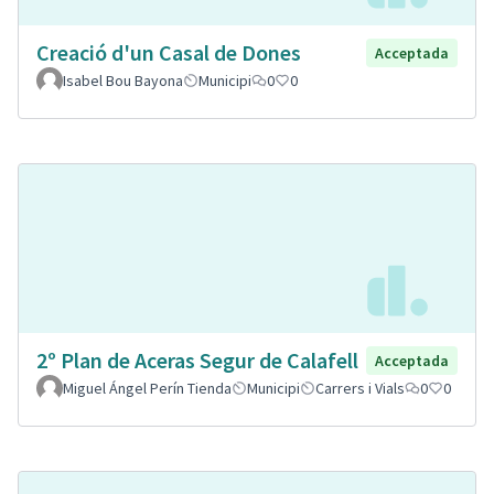
Creació d'un Casal de Dones
Acceptada
Isabel Bou Bayona
Municipi
0
0
2º Plan de Aceras Segur de Calafell
Acceptada
Miguel Ángel Perín Tienda
Municipi
Carrers i Vials
0
0