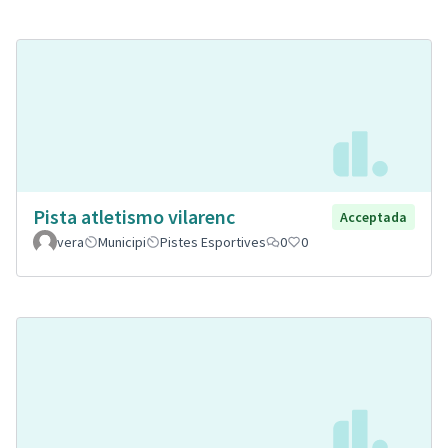
Pista atletismo vilarenc
Acceptada
vera
Municipi
Pistes Esportives
0
0