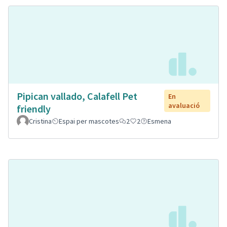
Pipican vallado, Calafell Pet
En
avaluació
friendly
Cristina
Espai per mascotes
2
2
Esmena