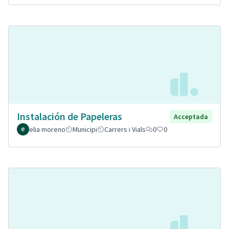
Instalación de Papeleras
Acceptada
elia moreno
Municipi
Carrers i Vials
0
0