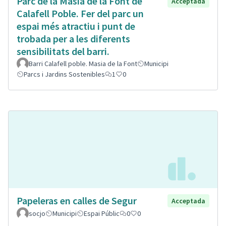
Parc de la Masia de la Font de
Acceptada
Calafell Poble. Fer del parc un
espai més atractiu i punt de
trobada per a les diferents
sensibilitats del barri.
Barri Calafell poble. Masia de la Font
Municipi
Parcs i Jardins Sostenibles
1
0
Papeleras en calles de Segur
Acceptada
socjo
Municipi
Espai Públic
0
0