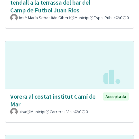
tendall a la terrassa del bar del
Camp de Futbol Juan Ríos
José María Sebastián Gibert
Municipi
Espai Públic
0
0
Vorera al costat institut Camí de
Acceptada
Mar
luisa
Municipi
Carrers i Vials
0
0