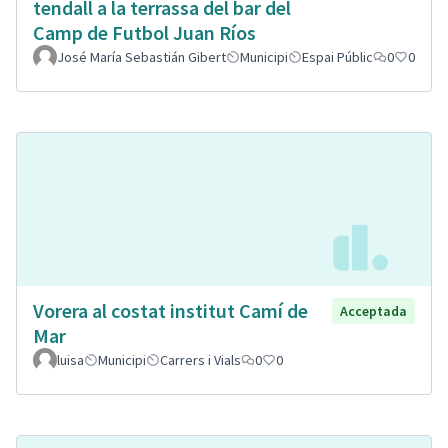
tendall a la terrassa del bar del
Camp de Futbol Juan Ríos
José María Sebastián Gibert
Municipi
Espai Públic
0
0
Vorera al costat institut Camí de
Acceptada
Mar
luisa
Municipi
Carrers i Vials
0
0