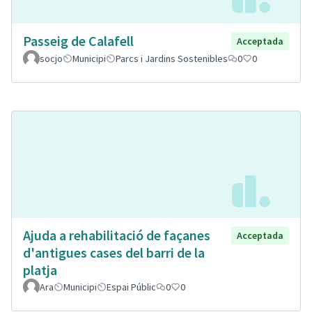
Passeig de Calafell
Acceptada
socjo
Municipi
Parcs i Jardins Sostenibles
0
0
Ajuda a rehabilitació de façanes
Acceptada
d'antigues cases del barri de la
platja
Ara
Municipi
Espai Públic
0
0