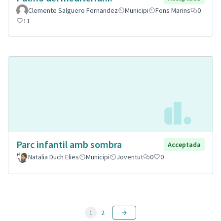
Clemente Salguero Fernandez
Municipi
Fons Marins
0
11
Parc infantil amb sombra
Acceptada
Natalia Duch Elies
Municipi
Joventut
0
0
1
2