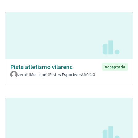
Pista atletismo vilarenc
Acceptada
vera
Municipi
Pistes Esportives
0
0