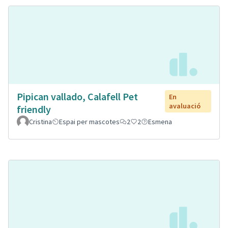
Pipican vallado, Calafell Pet
En
avaluació
friendly
Cristina
Espai per mascotes
2
2
Esmena