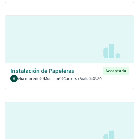
Instalación de Papeleras
Acceptada
elia moreno
Municipi
Carrers i Vials
0
0