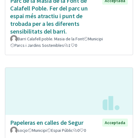
Parc de la Masia de la Font de
Acceptada
Calafell Poble. Fer del parc un
espai més atractiu i punt de
trobada per a les diferents
sensibilitats del barri.
Barri Calafell poble. Masia de la Font
Municipi
Parcs i Jardins Sostenibles
1
0
Papeleras en calles de Segur
Acceptada
socjo
Municipi
Espai Públic
0
0