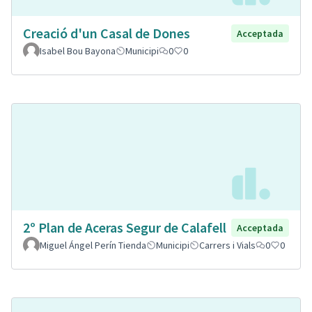
Creació d'un Casal de Dones
Acceptada
Isabel Bou Bayona
Municipi
0
0
2º Plan de Aceras Segur de Calafell
Acceptada
Miguel Ángel Perín Tienda
Municipi
Carrers i Vials
0
0