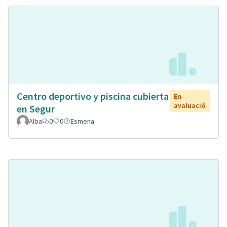
Centro deportivo y piscina cubierta
En
avaluació
en Segur
Alba
0
0
Esmena