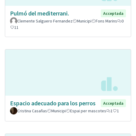
Pulmó del mediterrani.
Acceptada
Clemente Salguero Fernandez
Municipi
Fons Marins
0
11
Espacio adecuado para los perros
Acceptada
Cristina Casañas
Municipi
Espai per mascotes
1
1