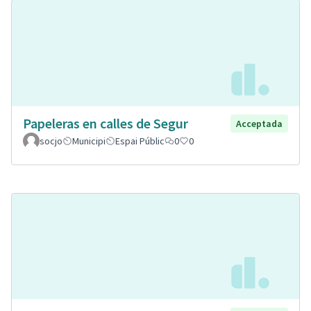
Papeleras en calles de Segur
Acceptada
socjo
Municipi
Espai Públic
0
0