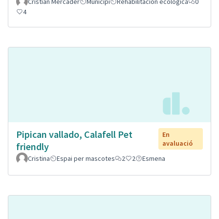
Cristian Mercader
Municipi
Rehabilitación ecológica
0
4
Pipican vallado, Calafell Pet
En
avaluació
friendly
Cristina
Espai per mascotes
2
2
Esmena