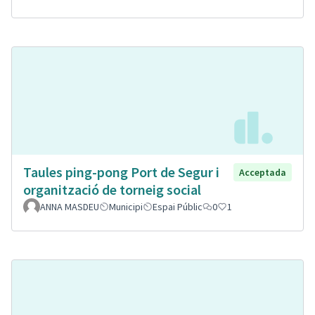
Taules ping-pong Port de Segur i
Acceptada
organització de torneig social
ANNA MASDEU
Municipi
Espai Públic
0
1