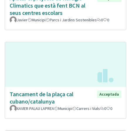
Climatics que està fent BCN al
seus centres escolars
Javier
Municipi
Parcs i Jardins Sostenibles
0
0
Tancament de la plaça cal
Acceptada
cubano/catalunya
XAVIER PALAU LAPREA
Municipi
Carrers i Vials
0
0