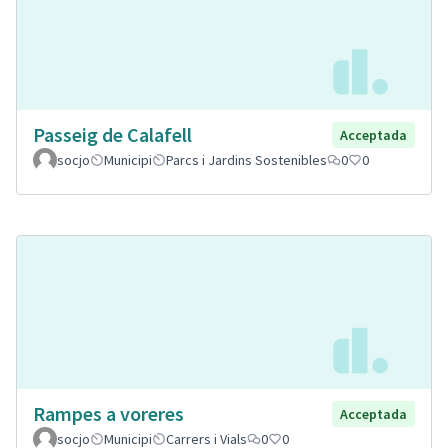
Passeig de Calafell
Acceptada
socjo
Municipi
Parcs i Jardins Sostenibles
0
0
Rampes a voreres
Acceptada
socjo
Municipi
Carrers i Vials
0
0