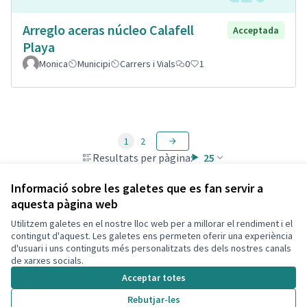
Arreglo aceras núcleo Calafell
Acceptada
Playa
Monica
Municipi
Carrers i Vials
0
1
1
2
Resultats per pàgina:
25
Informació sobre les galetes que es fan servir a
aquesta pàgina web
Utilitzem galetes en el nostre lloc web per a millorar el rendiment i el
Termes i condicions d'ús
contingut d'aquest. Les galetes ens permeten oferir una experiència
Configuració de les galetes
d'usuari i uns continguts més personalitzats des dels nostres canals
Decidim Calafell a X
Decidim Calafell a Facebook
Decidim Calafell a YouTube
Decidim Calafell a GitHub
de xarxes socials.
(Enllaç extern)
(Enllaç extern)
(Enllaç extern)
(Enllaç extern)
Acceptar totes
Rebutjar-les