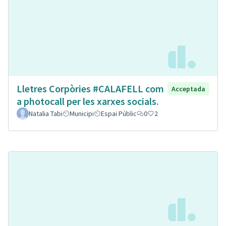
Lletres Corpòries #CALAFELL com
Acceptada
a photocall per les xarxes socials.
Natalia Tabi
Municipi
Espai Públic
0
2