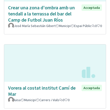
Crear una zona d'ombra amb un
Acceptada
tendall a la terrassa del bar del
Camp de Futbol Juan Ríos
José María Sebastián Gibert
Municipi
Espai Públic
0
0
Vorera al costat institut Camí de
Acceptada
Mar
luisa
Municipi
Carrers i Vials
0
0